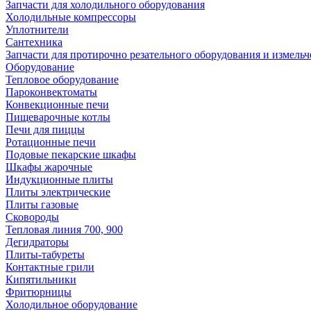
Запчасти для холодильного оборудования
Холодильные компрессоры
Уплотнители
Сантехника
Запчасти для протирочно резательного оборудования и измель
Оборудование
Тепловое оборудование
Пароконвектоматы
Конвекционные печи
Пищеварочные котлы
Печи для пиццы
Ротационные печи
Подовые пекарские шкафы
Шкафы жарочные
Индукционные плиты
Плиты электрические
Плиты газовые
Сковороды
Тепловая линия 700, 900
Дегидраторы
Плиты-табуреты
Контактные грили
Кипятильники
Фритюрницы
Холодильное оборудование