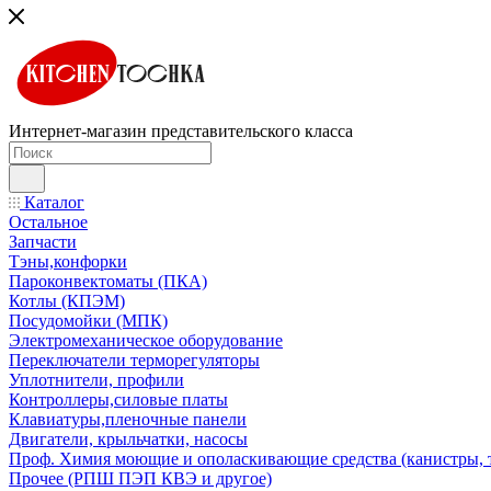
Интернет-магазин представительского класса
Каталог
Остальное
Запчасти
Тэны,конфорки
Пароконвектоматы (ПКА)
Котлы (КПЭМ)
Посудомойки (МПК)
Электромеханическое оборудование
Переключатели терморегуляторы
Уплотнители, профили
Контроллеры,силовые платы
Клавиатуры,пленочные панели
Двигатели, крыльчатки, насосы
Проф. Химия моющие и ополаскивающие средства (канистры, 
Прочее (РПШ ПЭП КВЭ и другое)