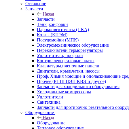
Остальное
Запчасти
Назад
Запчасти
Тэны,конфорки
Пароконвектоматы (ПКА)
Котлы (КПЭМ)
Посудомойки (МПК)
Электромеханическое оборудование
Переключатели терморегуляторы
Уплотнители, профили
Контроллеры,силовые платы
Клавиатуры,пленочные панели
Двигатели, крыльчатки, насосы
Проф. Химия моющие и ополаскивающие средс
Прочее (РПШ ПЭП КВЭ и другое)
Запчасти для холодильного оборудования
Холодильные компрессоры
Уплотнители
Сантехника
Запчасти для протирочно резательного обору
Оборудование
Назад
Оборудование
Тепловое оборудование