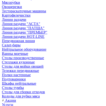
Мясорубки
Овощерезки
Тестораскаточные машины
Картофелечистки
Линии раздачи
Линия раздачи "АСТА"
Линия раздачи "ПАТША"
Линия раздачи "ПРЕМЬЕР"
Линия раздачи HOT-LINE
Передвижная линия
Салат-бары
Нейтральное оборудование
Ванны моечные
Столы производственные
Стеллажи кухонные
Столы для мойки овощей
Тележки передвижные
Полки настенные
Подтоварники
Шкафы нейтральные
Столы тумбы
Столы для сборки отходов
Колоды для рубки мяса
Акции
Услуги