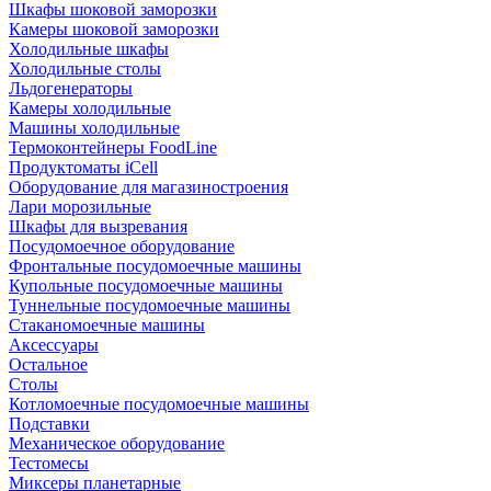
Шкафы шоковой заморозки
Камеры шоковой заморозки
Холодильные шкафы
Холодильные столы
Льдогенераторы
Камеры холодильные
Машины холодильные
Термоконтейнеры FoodLine
Продуктоматы iCell
Оборудование для магазиностроения
Лари морозильные
Шкафы для вызревания
Посудомоечное оборудование
Фронтальные посудомоечные машины
Купольные посудомоечные машины
Туннельные посудомоечные машины
Стаканомоечные машины
Аксессуары
Остальное
Столы
Котломоечные посудомоечные машины
Подставки
Механическое оборудование
Тестомесы
Миксеры планетарные