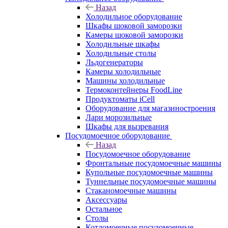
Назад
Холодильное оборудование
Шкафы шоковой заморозки
Камеры шоковой заморозки
Холодильные шкафы
Холодильные столы
Льдогенераторы
Камеры холодильные
Машины холодильные
Термоконтейнеры FoodLine
Продуктоматы iCell
Оборудование для магазиностроения
Лари морозильные
Шкафы для вызревания
Посудомоечное оборудование
Назад
Посудомоечное оборудование
Фронтальные посудомоечные машины
Купольные посудомоечные машины
Туннельные посудомоечные машины
Стаканомоечные машины
Аксессуары
Остальное
Столы
Котломоечные посудомоечные