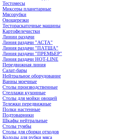
Тестомесы
Миксеры планетарные
Мясорубки
Овощерезки
Тестораскаточные машины
Картофелечистки
Линии раздачи
Линия раздачи "АСТА"
Линия раздачи "ПАТША"
Линия раздачи "ПРЕМЬЕР"
Линия раздачи HOT-LINE
Передвижная линия
Салат-бары
Нейтральное оборудование
Ванны моечные
Столы производственные
Стеллажи кухонные
Столы для мойки овощей
Тележки передвижные
Полки настенные
Подтоварники
Шкафы нейтральные
Столы тумбы
Столы для сборки отходов
Колоды для рубки мяса