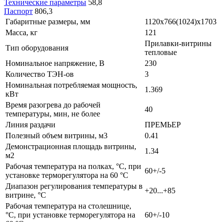
Технические параметры
58,8
Паспорт
806,3
Габаритные размеры, мм
1120x766(1024)x1703
Масса, кг
121
Прилавки-витрины
Тип оборудования
тепловые
Номинальное напряжение, В
230
Количество ТЭН-ов
3
Номинальная потребляемая мощность,
1.369
кВт
Время разогрева до рабочей
40
температуры, мин, не более
Линия раздачи
ПРЕМЬЕР
Полезный объем витрины, м3
0.41
Демонстрационная площадь витрины,
1.34
м2
Рабочая температура на полках, °С, при
60+/-5
установке терморегулятора на 60 °С
Диапазон регулирования температуры в
+20...+85
витрине, °С
Рабочая температура на столешнице,
°С, при установке терморегулятора на
60+/-10