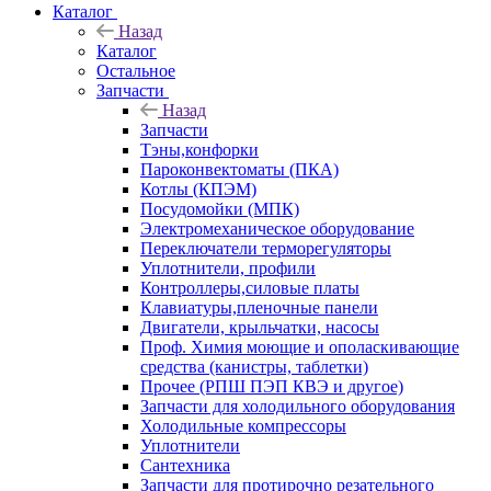
Каталог
Назад
Каталог
Остальное
Запчасти
Назад
Запчасти
Тэны,конфорки
Пароконвектоматы (ПКА)
Котлы (КПЭМ)
Посудомойки (МПК)
Электромеханическое оборудование
Переключатели терморегуляторы
Уплотнители, профили
Контроллеры,силовые платы
Клавиатуры,пленочные панели
Двигатели, крыльчатки, насосы
Проф. Химия моющие и ополаскивающие
средства (канистры, таблетки)
Прочее (РПШ ПЭП КВЭ и другое)
Запчасти для холодильного оборудования
Холодильные компрессоры
Уплотнители
Сантехника
Запчасти для протирочно резательного