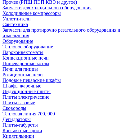
Прочее (РПШ ПЭП КВЭ и другое)
Запчасти для холодильного оборудования
Холодильные компрессоры
Уплотнители
Сантехника
Запчасти для протирочно резательного оборудования и
измельчения
Оборудование
Тепловое оборудование
Пароконвектоматы
Конвекционные печи
Пищеварочные котлы
Печи для пиццы
Ротационные печи
Подовые пекарские шкафы
Шкафы жарочные
Индукционные плиты
Плиты электрические
Плиты газовые
Сковороды
Тепловая линия 700, 900
Дегидраторы
Плиты-табуреты
Контактные грили
Кипятильники