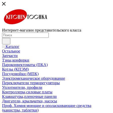
Интернет-магазин представительского класса
Каталог
Остальное
Запчасти
Тэны,конфорки
Пароконвектоматы (ПКА)
Котлы (КПЭМ)
Посудомойки (МПК)
Электромеханическое оборудование
Переключатели терморегуляторы
Уплотнители, профили
Контроллеры,силовые платы
Клавиатуры,пленочные панели
Двигатели, крыльчатки, насосы
Проф. Химия моющие и ополаскивающие средства
(канистры, таблетки)