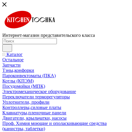
Интернет-магазин представительского класса
Каталог
Остальное
Запчасти
Тэны,конфорки
Пароконвектоматы (ПКА)
Котлы (КПЭМ)
Посудомойки (МПК)
Электромеханическое оборудование
Переключатели терморегуляторы
Уплотнители, профили
Контроллеры,силовые платы
Клавиатуры,пленочные панели
Двигатели, крыльчатки, насосы
Проф. Химия моющие и ополаскивающие средства
(канистры, таблетки)