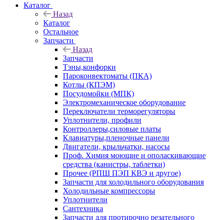
Каталог
Назад
Каталог
Остальное
Запчасти
Назад
Запчасти
Тэны,конфорки
Пароконвектоматы (ПКА)
Котлы (КПЭМ)
Посудомойки (МПК)
Электромеханическое оборудование
Переключатели терморегуляторы
Уплотнители, профили
Контроллеры,силовые платы
Клавиатуры,пленочные панели
Двигатели, крыльчатки, насосы
Проф. Химия моющие и ополаскивающие
средства (канистры, таблетки)
Прочее (РПШ ПЭП КВЭ и другое)
Запчасти для холодильного оборудования
Холодильные компрессоры
Уплотнители
Сантехника
Запчасти для протирочно резательного