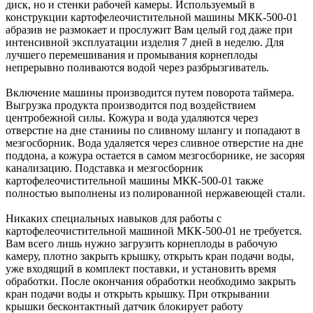
диск, но и стенки рабочей камеры. Используемый в
конструкции картофелеочистительной машины МКК-500-01
абразив не размокает и прослужит Вам целый год даже при
интенсивной эксплуатации изделия 7 дней в неделю. Для
лучшего перемешивания и промывания корнеплоды
непрерывно поливаются водой через разбрызгиватель.
Включение машины производится путем поворота таймера.
Выгрузка продукта производится под воздействием
центробежной силы. Кожура и вода удаляются через
отверстие на дне станины по сливному шлангу и попадают в
мезгосборник. Вода удаляется через сливное отверстие на дне
поддона, а кожура остается в самом мезгосборнике, не засоряя
канализацию. Подставка и мезгосборник
картофелеочистительной машины МКК-500-01 также
полностью выполнены из полированной нержавеющей стали.
Никаких специальных навыков для работы с
картофелеочистительной машиной МКК-500-01 не требуется.
Вам всего лишь нужно загрузить корнеплоды в рабочую
камеру, плотно закрыть крышку, открыть кран подачи воды,
уже входящий в комплект поставки, и установить время
обработки. После окончания обработки необходимо закрыть
кран подачи воды и открыть крышку. При открывании
крышки бесконтактный датчик блокирует работу