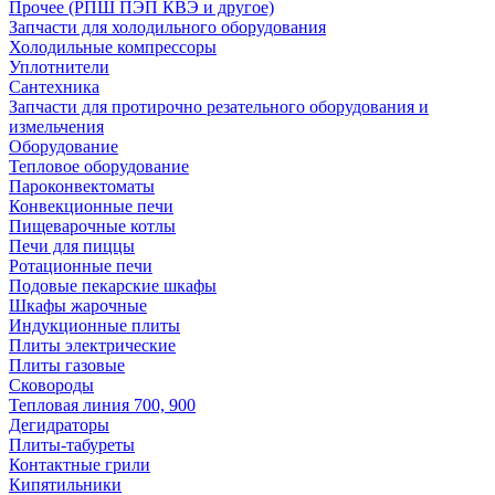
Прочее (РПШ ПЭП КВЭ и другое)
Запчасти для холодильного оборудования
Холодильные компрессоры
Уплотнители
Сантехника
Запчасти для протирочно резательного оборудования и
измельчения
Оборудование
Тепловое оборудование
Пароконвектоматы
Конвекционные печи
Пищеварочные котлы
Печи для пиццы
Ротационные печи
Подовые пекарские шкафы
Шкафы жарочные
Индукционные плиты
Плиты электрические
Плиты газовые
Сковороды
Тепловая линия 700, 900
Дегидраторы
Плиты-табуреты
Контактные грили
Кипятильники