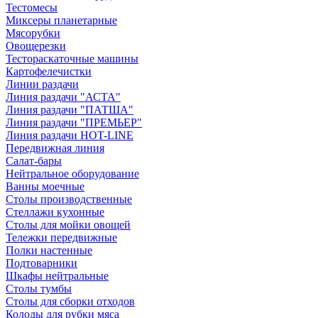
Тестомесы
Миксеры планетарные
Мясорубки
Овощерезки
Тестораскаточные машины
Картофелечистки
Линии раздачи
Линия раздачи "АСТА"
Линия раздачи "ПАТША"
Линия раздачи "ПРЕМЬЕР"
Линия раздачи HOT-LINE
Передвижная линия
Салат-бары
Нейтральное оборудование
Ванны моечные
Столы производственные
Стеллажи кухонные
Столы для мойки овощей
Тележки передвижные
Полки настенные
Подтоварники
Шкафы нейтральные
Столы тумбы
Столы для сборки отходов
Колоды для рубки мяса