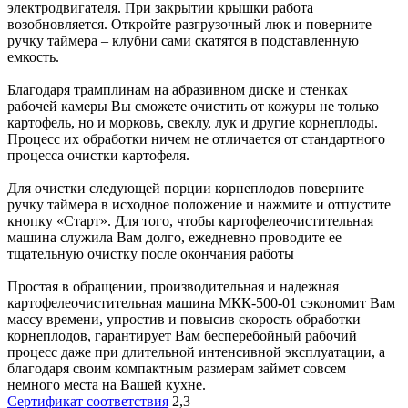
электродвигателя. При закрытии крышки работа
возобновляется. Откройте разгрузочный люк и поверните
ручку таймера – клубни сами скатятся в подставленную
емкость.
Благодаря трамплинам на абразивном диске и стенках
рабочей камеры Вы сможете очистить от кожуры не только
картофель, но и морковь, свеклу, лук и другие корнеплоды.
Процесс их обработки ничем не отличается от стандартного
процесса очистки картофеля.
Для очистки следующей порции корнеплодов поверните
ручку таймера в исходное положение и нажмите и отпустите
кнопку «Старт». Для того, чтобы картофелеочистительная
машина служила Вам долго, ежедневно проводите ее
тщательную очистку после окончания работы
Простая в обращении, производительная и надежная
картофелеочистительная машина МКК-500-01 сэкономит Вам
массу времени, упростив и повысив скорость обработки
корнеплодов, гарантирует Вам бесперебойный рабочий
процесс даже при длительной интенсивной эксплуатации, а
благодаря своим компактным размерам займет совсем
немного места на Вашей кухне.
Сертификат соответствия
2,3