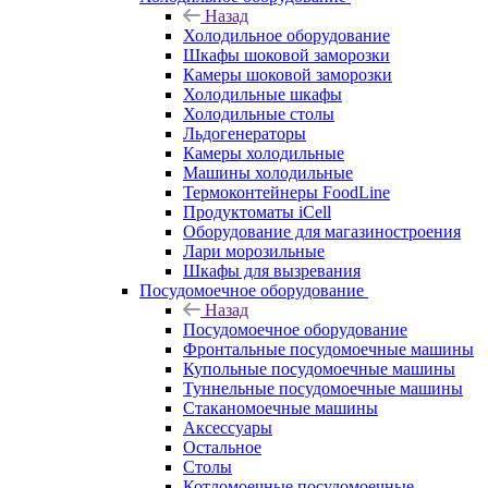
Назад
Холодильное оборудование
Шкафы шоковой заморозки
Камеры шоковой заморозки
Холодильные шкафы
Холодильные столы
Льдогенераторы
Камеры холодильные
Машины холодильные
Термоконтейнеры FoodLine
Продуктоматы iCell
Оборудование для магазиностроения
Лари морозильные
Шкафы для вызревания
Посудомоечное оборудование
Назад
Посудомоечное оборудование
Фронтальные посудомоечные машины
Купольные посудомоечные машины
Туннельные посудомоечные машины
Стаканомоечные машины
Аксессуары
Остальное
Столы
Котломоечные посудомоечные