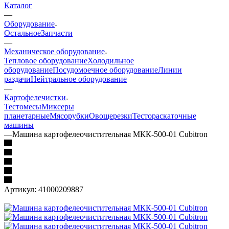
Каталог
—
Оборудование
Остальное
Запчасти
—
Механическое оборудование
Тепловое оборудование
Холодильное
оборудование
Посудомоечное оборудование
Линии
раздачи
Нейтральное оборудование
—
Картофелечистки
Тестомесы
Миксеры
планетарные
Мясорубки
Овощерезки
Тестораскаточные
машины
—
Машина картофелеочистительная МКК-500-01 Cubitron
Артикул:
41000209887