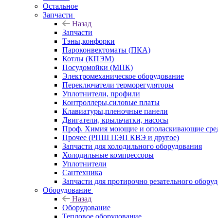
Остальное
Запчасти
Назад
Запчасти
Тэны,конфорки
Пароконвектоматы (ПКА)
Котлы (КПЭМ)
Посудомойки (МПК)
Электромеханическое оборудование
Переключатели терморегуляторы
Уплотнители, профили
Контроллеры,силовые платы
Клавиатуры,пленочные панели
Двигатели, крыльчатки, насосы
Проф. Химия моющие и ополаскивающие средс
Прочее (РПШ ПЭП КВЭ и другое)
Запчасти для холодильного оборудования
Холодильные компрессоры
Уплотнители
Сантехника
Запчасти для протирочно резательного обору
Оборудование
Назад
Оборудование
Тепловое оборудование