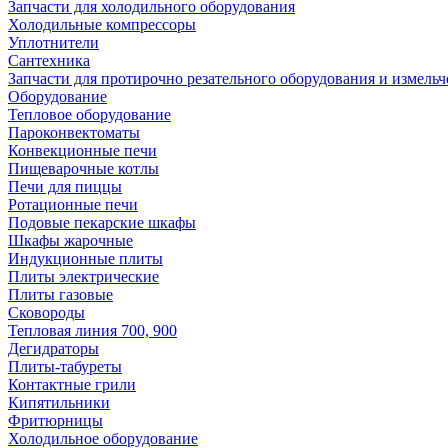
Запчасти для холодильного оборудования
Холодильные компрессоры
Уплотнители
Сантехника
Запчасти для протирочно резательного оборудования и измель
Оборудование
Тепловое оборудование
Пароконвектоматы
Конвекционные печи
Пищеварочные котлы
Печи для пиццы
Ротационные печи
Подовые пекарские шкафы
Шкафы жарочные
Индукционные плиты
Плиты электрические
Плиты газовые
Сковороды
Тепловая линия 700, 900
Дегидраторы
Плиты-табуреты
Контактные грили
Кипятильники
Фритюрницы
Холодильное оборудование