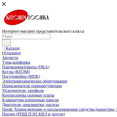
Интернет-магазин представительского класса
Каталог
Остальное
Запчасти
Тэны,конфорки
Пароконвектоматы (ПКА)
Котлы (КПЭМ)
Посудомойки (МПК)
Электромеханическое оборудование
Переключатели терморегуляторы
Уплотнители, профили
Контроллеры,силовые платы
Клавиатуры,пленочные панели
Двигатели, крыльчатки, насосы
Проф. Химия моющие и ополаскивающие средства (канистры, 
Прочее (РПШ ПЭП КВЭ и другое)