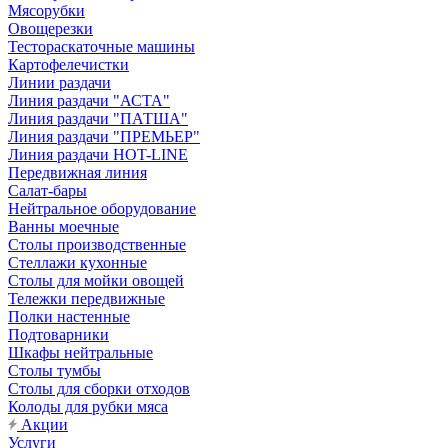
Мясорубки
Овощерезки
Тестораскаточные машины
Картофелечистки
Линии раздачи
Линия раздачи "АСТА"
Линия раздачи "ПАТША"
Линия раздачи "ПРЕМЬЕР"
Линия раздачи HOT-LINE
Передвижная линия
Салат-бары
Нейтральное оборудование
Ванны моечные
Столы производственные
Стеллажи кухонные
Столы для мойки овощей
Тележки передвижные
Полки настенные
Подтоварники
Шкафы нейтральные
Столы тумбы
Столы для сборки отходов
Колоды для рубки мяса
Акции
Услуги