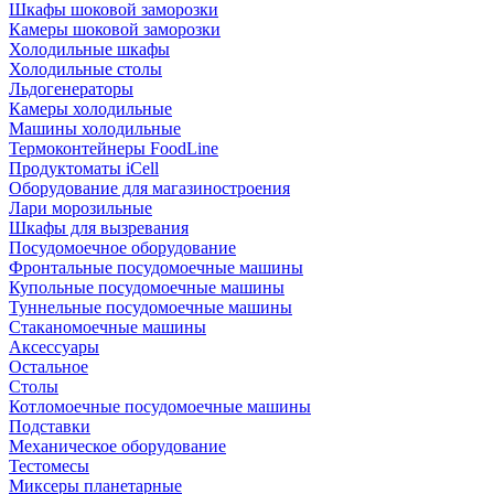
Шкафы шоковой заморозки
Камеры шоковой заморозки
Холодильные шкафы
Холодильные столы
Льдогенераторы
Камеры холодильные
Машины холодильные
Термоконтейнеры FoodLine
Продуктоматы iCell
Оборудование для магазиностроения
Лари морозильные
Шкафы для вызревания
Посудомоечное оборудование
Фронтальные посудомоечные машины
Купольные посудомоечные машины
Туннельные посудомоечные машины
Стаканомоечные машины
Аксессуары
Остальное
Столы
Котломоечные посудомоечные машины
Подставки
Механическое оборудование
Тестомесы
Миксеры планетарные