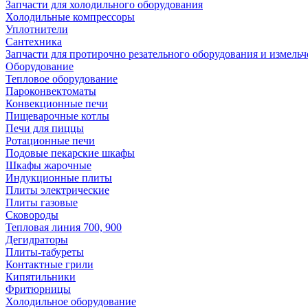
Запчасти для холодильного оборудования
Холодильные компрессоры
Уплотнители
Сантехника
Запчасти для протирочно резательного оборудования и измель
Оборудование
Тепловое оборудование
Пароконвектоматы
Конвекционные печи
Пищеварочные котлы
Печи для пиццы
Ротационные печи
Подовые пекарские шкафы
Шкафы жарочные
Индукционные плиты
Плиты электрические
Плиты газовые
Сковороды
Тепловая линия 700, 900
Дегидраторы
Плиты-табуреты
Контактные грили
Кипятильники
Фритюрницы
Холодильное оборудование