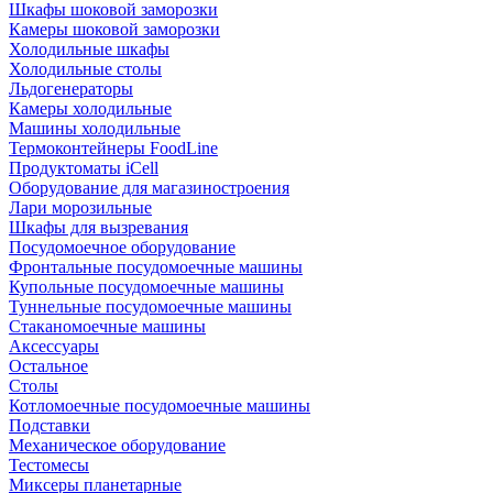
Шкафы шоковой заморозки
Камеры шоковой заморозки
Холодильные шкафы
Холодильные столы
Льдогенераторы
Камеры холодильные
Машины холодильные
Термоконтейнеры FoodLine
Продуктоматы iCell
Оборудование для магазиностроения
Лари морозильные
Шкафы для вызревания
Посудомоечное оборудование
Фронтальные посудомоечные машины
Купольные посудомоечные машины
Туннельные посудомоечные машины
Стаканомоечные машины
Аксессуары
Остальное
Столы
Котломоечные посудомоечные машины
Подставки
Механическое оборудование
Тестомесы
Миксеры планетарные