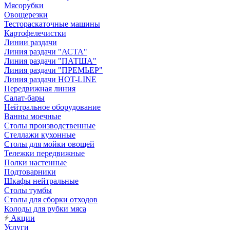
Мясорубки
Овощерезки
Тестораскаточные машины
Картофелечистки
Линии раздачи
Линия раздачи "АСТА"
Линия раздачи "ПАТША"
Линия раздачи "ПРЕМЬЕР"
Линия раздачи HOT-LINE
Передвижная линия
Салат-бары
Нейтральное оборудование
Ванны моечные
Столы производственные
Стеллажи кухонные
Столы для мойки овощей
Тележки передвижные
Полки настенные
Подтоварники
Шкафы нейтральные
Столы тумбы
Столы для сборки отходов
Колоды для рубки мяса
Акции
Услуги