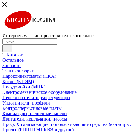
Интернет-магазин представительского класса
Каталог
Остальное
Запчасти
Тэны,конфорки
Пароконвектоматы (ПКА)
Котлы (КПЭМ)
Посудомойки (МПК)
Электромеханическое оборудование
Переключатели терморегуляторы
Уплотнители, профили
Контроллеры,силовые платы
Клавиатуры,пленочные панели
Двигатели, крыльчатки, насосы
Проф. Химия моющие и ополаскивающие средства (канистры, 
Прочее (РПШ ПЭП КВЭ и другое)