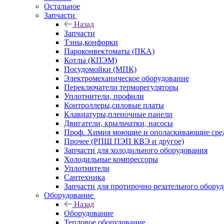
Остальное
Запчасти
Назад
Запчасти
Тэны,конфорки
Пароконвектоматы (ПКА)
Котлы (КПЭМ)
Посудомойки (МПК)
Электромеханическое оборудование
Переключатели терморегуляторы
Уплотнители, профили
Контроллеры,силовые платы
Клавиатуры,пленочные панели
Двигатели, крыльчатки, насосы
Проф. Химия моющие и ополаскивающие средс
Прочее (РПШ ПЭП КВЭ и другое)
Запчасти для холодильного оборудования
Холодильные компрессоры
Уплотнители
Сантехника
Запчасти для протирочно резательного обору
Оборудование
Назад
Оборудование
Тепловое оборудование