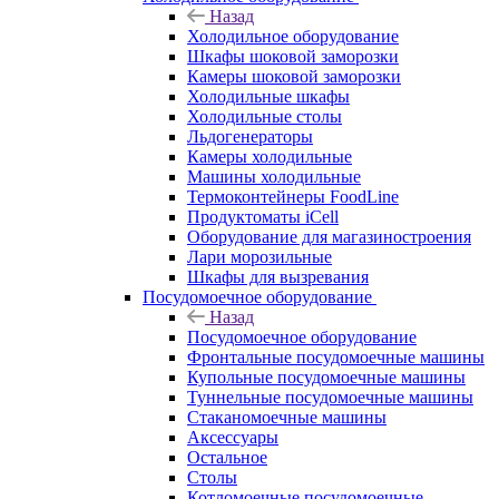
Назад
Холодильное оборудование
Шкафы шоковой заморозки
Камеры шоковой заморозки
Холодильные шкафы
Холодильные столы
Льдогенераторы
Камеры холодильные
Машины холодильные
Термоконтейнеры FoodLine
Продуктоматы iCell
Оборудование для магазиностроения
Лари морозильные
Шкафы для вызревания
Посудомоечное оборудование
Назад
Посудомоечное оборудование
Фронтальные посудомоечные машины
Купольные посудомоечные машины
Туннельные посудомоечные машины
Стаканомоечные машины
Аксессуары
Остальное
Столы
Котломоечные посудомоечные