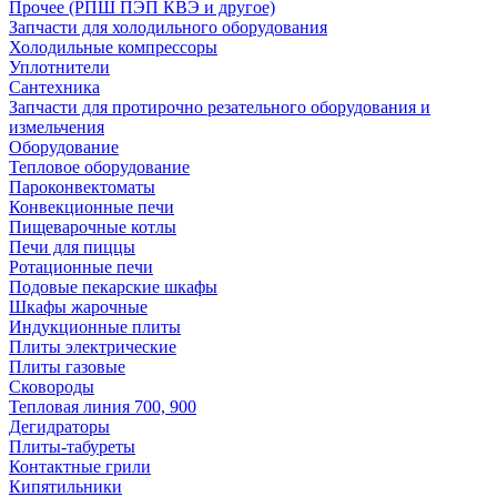
Прочее (РПШ ПЭП КВЭ и другое)
Запчасти для холодильного оборудования
Холодильные компрессоры
Уплотнители
Сантехника
Запчасти для протирочно резательного оборудования и
измельчения
Оборудование
Тепловое оборудование
Пароконвектоматы
Конвекционные печи
Пищеварочные котлы
Печи для пиццы
Ротационные печи
Подовые пекарские шкафы
Шкафы жарочные
Индукционные плиты
Плиты электрические
Плиты газовые
Сковороды
Тепловая линия 700, 900
Дегидраторы
Плиты-табуреты
Контактные грили
Кипятильники