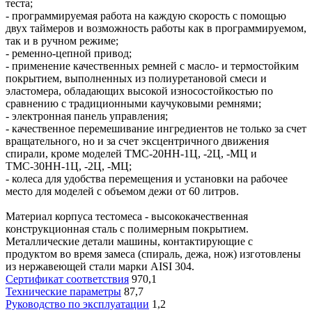
теста;
- программируемая работа на каждую скорость с помощью
двух таймеров и возможность работы как в программируемом,
так и в ручном режиме;
- ременно-цепной привод;
- применение качественных ремней с масло- и термостойким
покрытием, выполненных из полиуретановой смеси и
эластомера, обладающих высокой износостойкостью по
сравнению с традиционными каучуковыми ремнями;
- электронная панель управления;
- качественное перемешивание ингредиентов не только за счет
вращательного, но и за счет эксцентричного движения
спирали, кроме моделей ТМС-20НН-1Ц, -2Ц, -МЦ и
ТМС-30НН-1Ц, -2Ц, -МЦ;
- колеса для удобства перемещения и установки на рабочее
место для моделей с объемом дежи от 60 литров.
Материал корпуса тестомеса - высококачественная
конструкционная сталь с полимерным покрытием.
Металлические детали машины, контактирующие с
продуктом во время замеса (спираль, дежа, нож) изготовлены
из нержавеющей стали марки AISI 304.
Сертификат соответствия
970,1
Технические параметры
87,7
Руководство по эксплуатации
1,2