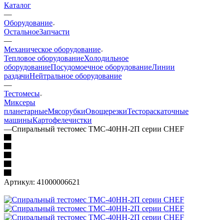
Каталог
—
Оборудование
Остальное
Запчасти
—
Механическое оборудование
Тепловое оборудование
Холодильное
оборудование
Посудомоечное оборудование
Линии
раздачи
Нейтральное оборудование
—
Тестомесы
Миксеры
планетарные
Мясорубки
Овощерезки
Тестораскаточные
машины
Картофелечистки
—
Спиральный тестомес ТМС-40НН-2П серии CHEF
Артикул:
41000006621