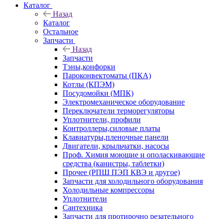
Каталог
Назад
Каталог
Остальное
Запчасти
Назад
Запчасти
Тэны,конфорки
Пароконвектоматы (ПКА)
Котлы (КПЭМ)
Посудомойки (МПК)
Электромеханическое оборудование
Переключатели терморегуляторы
Уплотнители, профили
Контроллеры,силовые платы
Клавиатуры,пленочные панели
Двигатели, крыльчатки, насосы
Проф. Химия моющие и ополаскивающие
средства (канистры, таблетки)
Прочее (РПШ ПЭП КВЭ и другое)
Запчасти для холодильного оборудования
Холодильные компрессоры
Уплотнители
Сантехника
Запчасти для протирочно резательного