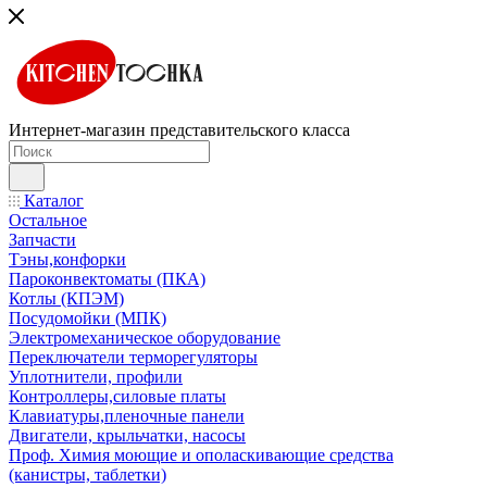
Интернет-магазин представительского класса
Каталог
Остальное
Запчасти
Тэны,конфорки
Пароконвектоматы (ПКА)
Котлы (КПЭМ)
Посудомойки (МПК)
Электромеханическое оборудование
Переключатели терморегуляторы
Уплотнители, профили
Контроллеры,силовые платы
Клавиатуры,пленочные панели
Двигатели, крыльчатки, насосы
Проф. Химия моющие и ополаскивающие средства
(канистры, таблетки)