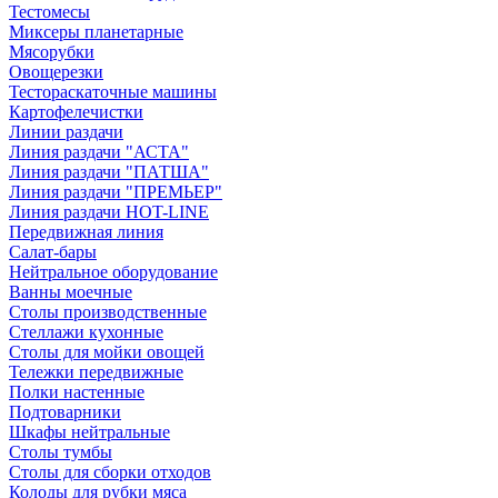
Тестомесы
Миксеры планетарные
Мясорубки
Овощерезки
Тестораскаточные машины
Картофелечистки
Линии раздачи
Линия раздачи "АСТА"
Линия раздачи "ПАТША"
Линия раздачи "ПРЕМЬЕР"
Линия раздачи HOT-LINE
Передвижная линия
Салат-бары
Нейтральное оборудование
Ванны моечные
Столы производственные
Стеллажи кухонные
Столы для мойки овощей
Тележки передвижные
Полки настенные
Подтоварники
Шкафы нейтральные
Столы тумбы
Столы для сборки отходов
Колоды для рубки мяса