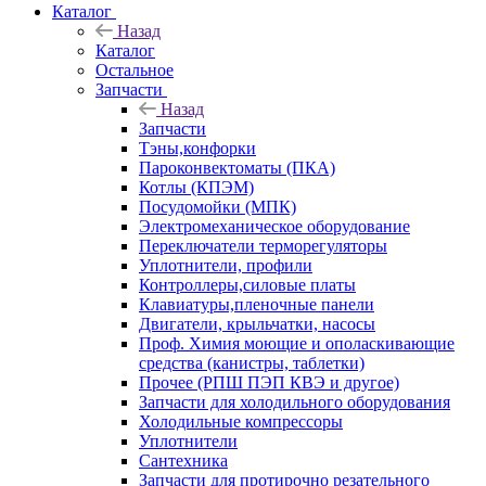
Каталог
Назад
Каталог
Остальное
Запчасти
Назад
Запчасти
Тэны,конфорки
Пароконвектоматы (ПКА)
Котлы (КПЭМ)
Посудомойки (МПК)
Электромеханическое оборудование
Переключатели терморегуляторы
Уплотнители, профили
Контроллеры,силовые платы
Клавиатуры,пленочные панели
Двигатели, крыльчатки, насосы
Проф. Химия моющие и ополаскивающие
средства (канистры, таблетки)
Прочее (РПШ ПЭП КВЭ и другое)
Запчасти для холодильного оборудования
Холодильные компрессоры
Уплотнители
Сантехника
Запчасти для протирочно резательного