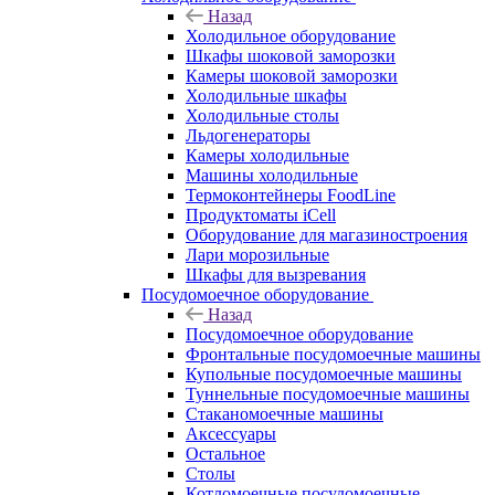
Назад
Холодильное оборудование
Шкафы шоковой заморозки
Камеры шоковой заморозки
Холодильные шкафы
Холодильные столы
Льдогенераторы
Камеры холодильные
Машины холодильные
Термоконтейнеры FoodLine
Продуктоматы iCell
Оборудование для магазиностроения
Лари морозильные
Шкафы для вызревания
Посудомоечное оборудование
Назад
Посудомоечное оборудование
Фронтальные посудомоечные машины
Купольные посудомоечные машины
Туннельные посудомоечные машины
Стаканомоечные машины
Аксессуары
Остальное
Столы
Котломоечные посудомоечные