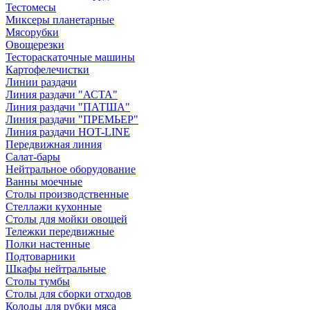
Тестомесы
Миксеры планетарные
Мясорубки
Овощерезки
Тестораскаточные машины
Картофелечистки
Линии раздачи
Линия раздачи "АСТА"
Линия раздачи "ПАТША"
Линия раздачи "ПРЕМЬЕР"
Линия раздачи HOT-LINE
Передвижная линия
Салат-бары
Нейтральное оборудование
Ванны моечные
Столы производственные
Стеллажи кухонные
Столы для мойки овощей
Тележки передвижные
Полки настенные
Подтоварники
Шкафы нейтральные
Столы тумбы
Столы для сборки отходов
Колоды для рубки мяса