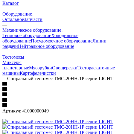
Каталог
—
Оборудование
Остальное
Запчасти
—
Механическое оборудование
Тепловое оборудование
Холодильное
оборудование
Посудомоечное оборудование
Линии
раздачи
Нейтральное оборудование
—
Тестомесы
Миксеры
планетарные
Мясорубки
Овощерезки
Тестораскаточные
машины
Картофелечистки
—
Спиральный тестомес ТМС-20НН-1Р серии LIGHT
Артикул:
41000000049