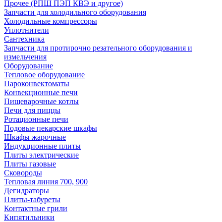
Прочее (РПШ ПЭП КВЭ и другое)
Запчасти для холодильного оборудования
Холодильные компрессоры
Уплотнители
Сантехника
Запчасти для протирочно резательного оборудования и
измельчения
Оборудование
Тепловое оборудование
Пароконвектоматы
Конвекционные печи
Пищеварочные котлы
Печи для пиццы
Ротационные печи
Подовые пекарские шкафы
Шкафы жарочные
Индукционные плиты
Плиты электрические
Плиты газовые
Сковороды
Тепловая линия 700, 900
Дегидраторы
Плиты-табуреты
Контактные грили
Кипятильники