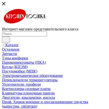
Интернет-магазин представительского класса
Каталог
Остальное
Запчасти
Тэны,конфорки
Пароконвектоматы (ПКА)
Котлы (КПЭМ)
Посудомойки (МПК)
Электромеханическое оборудование
Переключатели терморегуляторы
Уплотнители, профили
Контроллеры,силовые платы
Клавиатуры,пленочные панели
Двигатели, крыльчатки, насосы
Проф. Химия моющие и ополаскивающие средства
(канистры, таблетки)