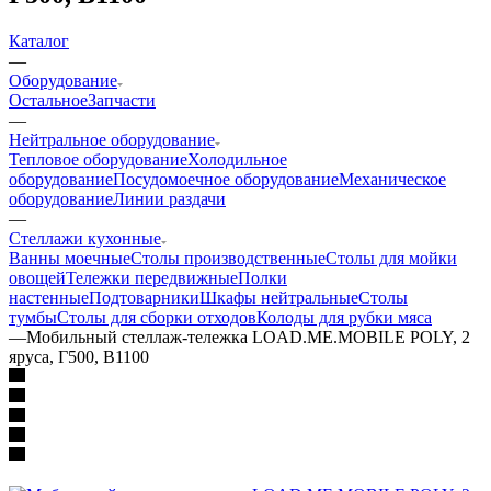
Каталог
—
Оборудование
Остальное
Запчасти
—
Нейтральное оборудование
Тепловое оборудование
Холодильное
оборудование
Посудомоечное оборудование
Механическое
оборудование
Линии раздачи
—
Стеллажи кухонные
Ванны моечные
Столы производственные
Столы для мойки
овощей
Тележки передвижные
Полки
настенные
Подтоварники
Шкафы нейтральные
Столы
тумбы
Столы для сборки отходов
Колоды для рубки мяса
—
Мобильный стеллаж-тележка LOAD.ME.MOBILE POLY, 2
яруса, Г500, В1100