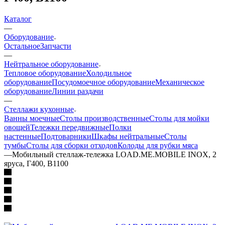
Каталог
—
Оборудование
Остальное
Запчасти
—
Нейтральное оборудование
Тепловое оборудование
Холодильное
оборудование
Посудомоечное оборудование
Механическое
оборудование
Линии раздачи
—
Стеллажи кухонные
Ванны моечные
Столы производственные
Столы для мойки
овощей
Тележки передвижные
Полки
настенные
Подтоварники
Шкафы нейтральные
Столы
тумбы
Столы для сборки отходов
Колоды для рубки мяса
—
Мобильный стеллаж-тележка LOAD.ME.MOBILE INOX, 2
яруса, Г400, В1100