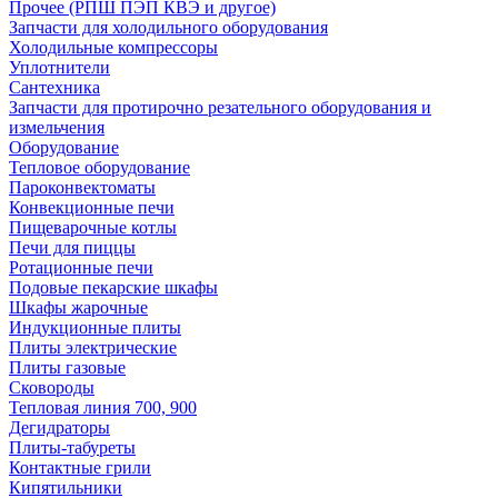
Прочее (РПШ ПЭП КВЭ и другое)
Запчасти для холодильного оборудования
Холодильные компрессоры
Уплотнители
Сантехника
Запчасти для протирочно резательного оборудования и
измельчения
Оборудование
Тепловое оборудование
Пароконвектоматы
Конвекционные печи
Пищеварочные котлы
Печи для пиццы
Ротационные печи
Подовые пекарские шкафы
Шкафы жарочные
Индукционные плиты
Плиты электрические
Плиты газовые
Сковороды
Тепловая линия 700, 900
Дегидраторы
Плиты-табуреты
Контактные грили
Кипятильники