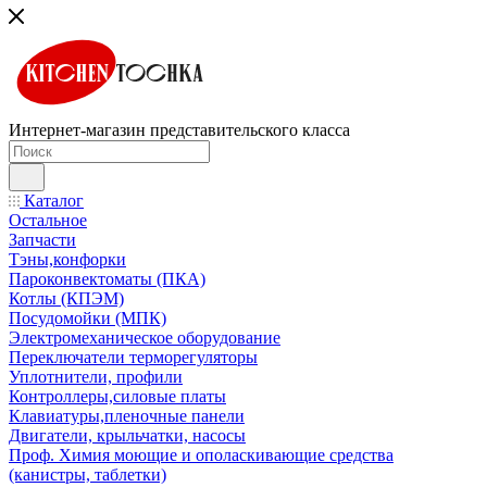
Интернет-магазин представительского класса
Каталог
Остальное
Запчасти
Тэны,конфорки
Пароконвектоматы (ПКА)
Котлы (КПЭМ)
Посудомойки (МПК)
Электромеханическое оборудование
Переключатели терморегуляторы
Уплотнители, профили
Контроллеры,силовые платы
Клавиатуры,пленочные панели
Двигатели, крыльчатки, насосы
Проф. Химия моющие и ополаскивающие средства
(канистры, таблетки)