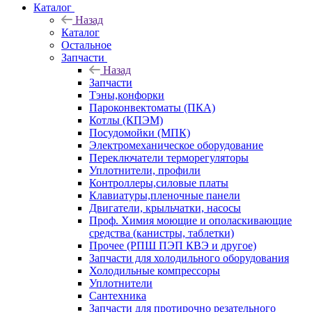
Каталог
Назад
Каталог
Остальное
Запчасти
Назад
Запчасти
Тэны,конфорки
Пароконвектоматы (ПКА)
Котлы (КПЭМ)
Посудомойки (МПК)
Электромеханическое оборудование
Переключатели терморегуляторы
Уплотнители, профили
Контроллеры,силовые платы
Клавиатуры,пленочные панели
Двигатели, крыльчатки, насосы
Проф. Химия моющие и ополаскивающие
средства (канистры, таблетки)
Прочее (РПШ ПЭП КВЭ и другое)
Запчасти для холодильного оборудования
Холодильные компрессоры
Уплотнители
Сантехника
Запчасти для протирочно резательного