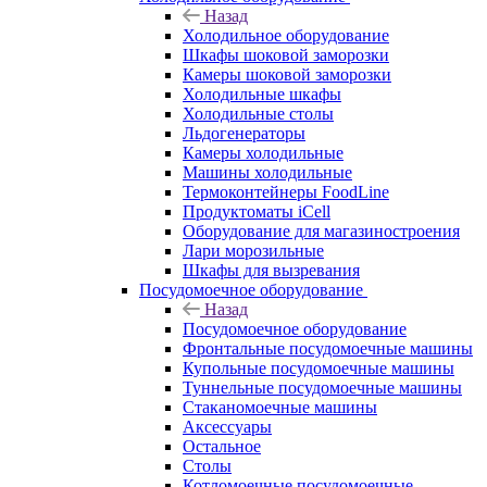
Назад
Холодильное оборудование
Шкафы шоковой заморозки
Камеры шоковой заморозки
Холодильные шкафы
Холодильные столы
Льдогенераторы
Камеры холодильные
Машины холодильные
Термоконтейнеры FoodLine
Продуктоматы iCell
Оборудование для магазиностроения
Лари морозильные
Шкафы для вызревания
Посудомоечное оборудование
Назад
Посудомоечное оборудование
Фронтальные посудомоечные машины
Купольные посудомоечные машины
Туннельные посудомоечные машины
Стаканомоечные машины
Аксессуары
Остальное
Столы
Котломоечные посудомоечные