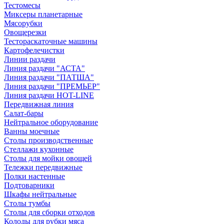
Тестомесы
Миксеры планетарные
Мясорубки
Овощерезки
Тестораскаточные машины
Картофелечистки
Линии раздачи
Линия раздачи "АСТА"
Линия раздачи "ПАТША"
Линия раздачи "ПРЕМЬЕР"
Линия раздачи HOT-LINE
Передвижная линия
Салат-бары
Нейтральное оборудование
Ванны моечные
Столы производственные
Стеллажи кухонные
Столы для мойки овощей
Тележки передвижные
Полки настенные
Подтоварники
Шкафы нейтральные
Столы тумбы
Столы для сборки отходов
Колоды для рубки мяса