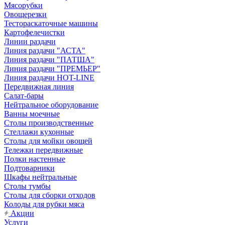
Мясорубки
Овощерезки
Тестораскаточные машины
Картофелечистки
Линии раздачи
Линия раздачи "АСТА"
Линия раздачи "ПАТША"
Линия раздачи "ПРЕМЬЕР"
Линия раздачи HOT-LINE
Передвижная линия
Салат-бары
Нейтральное оборудование
Ванны моечные
Столы производственные
Стеллажи кухонные
Столы для мойки овощей
Тележки передвижные
Полки настенные
Подтоварники
Шкафы нейтральные
Столы тумбы
Столы для сборки отходов
Колоды для рубки мяса
Акции
Услуги