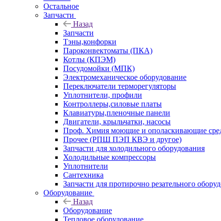
Остальное
Запчасти
Назад
Запчасти
Тэны,конфорки
Пароконвектоматы (ПКА)
Котлы (КПЭМ)
Посудомойки (МПК)
Электромеханическое оборудование
Переключатели терморегуляторы
Уплотнители, профили
Контроллеры,силовые платы
Клавиатуры,пленочные панели
Двигатели, крыльчатки, насосы
Проф. Химия моющие и ополаскивающие средс
Прочее (РПШ ПЭП КВЭ и другое)
Запчасти для холодильного оборудования
Холодильные компрессоры
Уплотнители
Сантехника
Запчасти для протирочно резательного обору
Оборудование
Назад
Оборудование
Тепловое оборудование