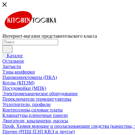
Интернет-магазин представительского класса
Каталог
Остальное
Запчасти
Тэны,конфорки
Пароконвектоматы (ПКА)
Котлы (КПЭМ)
Посудомойки (МПК)
Электромеханическое оборудование
Переключатели терморегуляторы
Уплотнители, профили
Контроллеры,силовые платы
Клавиатуры,пленочные панели
Двигатели, крыльчатки, насосы
Проф. Химия моющие и ополаскивающие средства (канистры, 
Прочее (РПШ ПЭП КВЭ и другое)