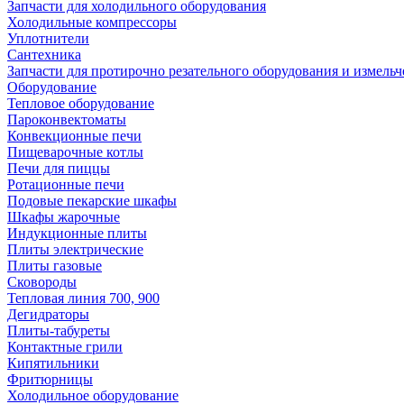
Запчасти для холодильного оборудования
Холодильные компрессоры
Уплотнители
Сантехника
Запчасти для протирочно резательного оборудования и измель
Оборудование
Тепловое оборудование
Пароконвектоматы
Конвекционные печи
Пищеварочные котлы
Печи для пиццы
Ротационные печи
Подовые пекарские шкафы
Шкафы жарочные
Индукционные плиты
Плиты электрические
Плиты газовые
Сковороды
Тепловая линия 700, 900
Дегидраторы
Плиты-табуреты
Контактные грили
Кипятильники
Фритюрницы
Холодильное оборудование