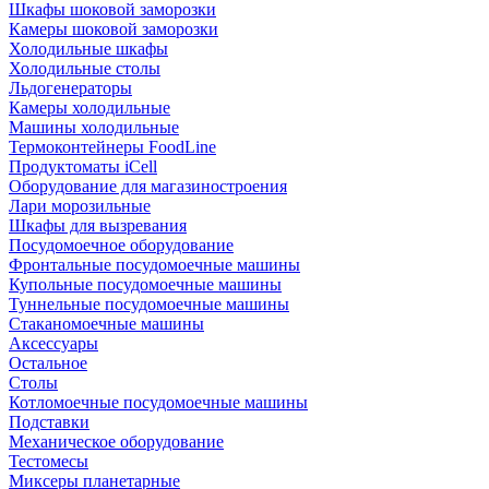
Шкафы шоковой заморозки
Камеры шоковой заморозки
Холодильные шкафы
Холодильные столы
Льдогенераторы
Камеры холодильные
Машины холодильные
Термоконтейнеры FoodLine
Продуктоматы iCell
Оборудование для магазиностроения
Лари морозильные
Шкафы для вызревания
Посудомоечное оборудование
Фронтальные посудомоечные машины
Купольные посудомоечные машины
Туннельные посудомоечные машины
Стаканомоечные машины
Аксессуары
Остальное
Столы
Котломоечные посудомоечные машины
Подставки
Механическое оборудование
Тестомесы
Миксеры планетарные