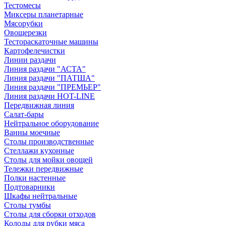
Тестомесы
Миксеры планетарные
Мясорубки
Овощерезки
Тестораскаточные машины
Картофелечистки
Линии раздачи
Линия раздачи "АСТА"
Линия раздачи "ПАТША"
Линия раздачи "ПРЕМЬЕР"
Линия раздачи HOT-LINE
Передвижная линия
Салат-бары
Нейтральное оборудование
Ванны моечные
Столы производственные
Стеллажи кухонные
Столы для мойки овощей
Тележки передвижные
Полки настенные
Подтоварники
Шкафы нейтральные
Столы тумбы
Столы для сборки отходов
Колоды для рубки мяса