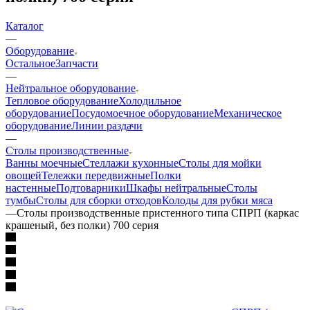
Каталог
—
Оборудование
Остальное
Запчасти
—
Нейтральное оборудование
Тепловое оборудование
Холодильное
оборудование
Посудомоечное оборудование
Механическое
оборудование
Линии раздачи
—
Столы производственные
Ванны моечные
Стеллажи кухонные
Столы для мойки
овощей
Тележки передвижные
Полки
настенные
Подтоварники
Шкафы нейтральные
Столы
тумбы
Столы для сборки отходов
Колоды для рубки мяса
—
Столы производственные пристенного типа СПРП (каркас
крашеный, без полки) 700 серия