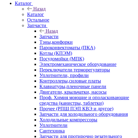
Каталог
Назад
Каталог
Остальное
Запчасти
Назад
Запчасти
Тэны,конфорки
Пароконвектоматы (ПКА)
Котлы (КПЭМ)
Посудомойки (МПК)
Электромеханическое оборудование
Переключатели терморегуляторы
Уплотнители, профили
Контроллеры,силовые платы
Клавиатуры,пленочные панели
Двигатели, крыльчатки, насосы
Проф. Химия моющие и ополаскивающие
средства (канистры, таблетки)
Прочее (РПШ ПЭП КВЭ и другое)
Запчасти для холодильного оборудования
Холодильные компрессоры
Уплотнители
Сантехника
Запчасти для протирочно резательного