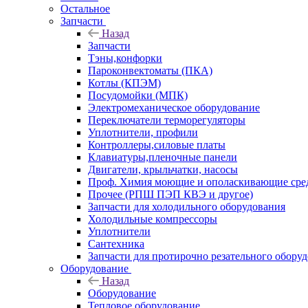
Остальное
Запчасти
Назад
Запчасти
Тэны,конфорки
Пароконвектоматы (ПКА)
Котлы (КПЭМ)
Посудомойки (МПК)
Электромеханическое оборудование
Переключатели терморегуляторы
Уплотнители, профили
Контроллеры,силовые платы
Клавиатуры,пленочные панели
Двигатели, крыльчатки, насосы
Проф. Химия моющие и ополаскивающие средс
Прочее (РПШ ПЭП КВЭ и другое)
Запчасти для холодильного оборудования
Холодильные компрессоры
Уплотнители
Сантехника
Запчасти для протирочно резательного обору
Оборудование
Назад
Оборудование
Тепловое оборудование