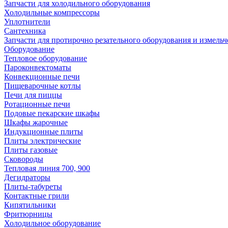
Запчасти для холодильного оборудования
Холодильные компрессоры
Уплотнители
Сантехника
Запчасти для протирочно резательного оборудования и измель
Оборудование
Тепловое оборудование
Пароконвектоматы
Конвекционные печи
Пищеварочные котлы
Печи для пиццы
Ротационные печи
Подовые пекарские шкафы
Шкафы жарочные
Индукционные плиты
Плиты электрические
Плиты газовые
Сковороды
Тепловая линия 700, 900
Дегидраторы
Плиты-табуреты
Контактные грили
Кипятильники
Фритюрницы
Холодильное оборудование