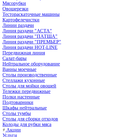
Мясорубки
Овощерезки
Тестораскаточные машины
Картофелечистки
Линии раздачи
Линия раздачи "АСТА"
Линия раздачи "ПАТША"
Линия раздачи "ПРЕМЬЕР"
Линия раздачи HOT-LINE
Передвижная линия
Салат-бары
Нейтральное оборудование
Ванны моечные
Столы производственные
Стеллажи кухонные
Столы для мойки овощей
Тележки передвижные
Полки настенные
Подтоварники
Шкафы нейтральные
Столы тумбы
Столы для сборки отходов
Колоды для рубки мяса
Акции
Услуги