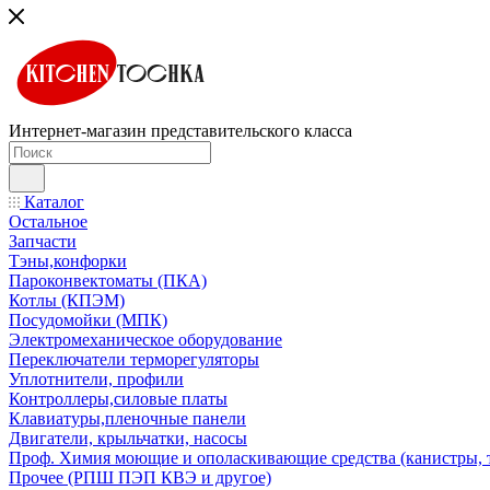
Интернет-магазин представительского класса
Каталог
Остальное
Запчасти
Тэны,конфорки
Пароконвектоматы (ПКА)
Котлы (КПЭМ)
Посудомойки (МПК)
Электромеханическое оборудование
Переключатели терморегуляторы
Уплотнители, профили
Контроллеры,силовые платы
Клавиатуры,пленочные панели
Двигатели, крыльчатки, насосы
Проф. Химия моющие и ополаскивающие средства (канистры, 
Прочее (РПШ ПЭП КВЭ и другое)