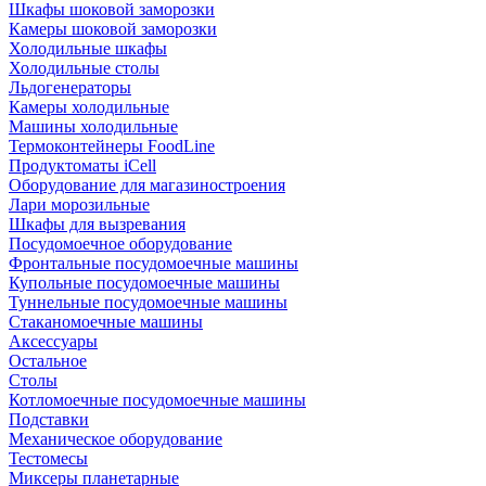
Шкафы шоковой заморозки
Камеры шоковой заморозки
Холодильные шкафы
Холодильные столы
Льдогенераторы
Камеры холодильные
Машины холодильные
Термоконтейнеры FoodLine
Продуктоматы iCell
Оборудование для магазиностроения
Лари морозильные
Шкафы для вызревания
Посудомоечное оборудование
Фронтальные посудомоечные машины
Купольные посудомоечные машины
Туннельные посудомоечные машины
Стаканомоечные машины
Аксессуары
Остальное
Столы
Котломоечные посудомоечные машины
Подставки
Механическое оборудование
Тестомесы
Миксеры планетарные