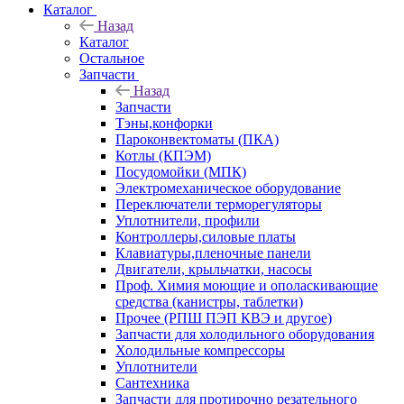
Каталог
Назад
Каталог
Остальное
Запчасти
Назад
Запчасти
Тэны,конфорки
Пароконвектоматы (ПКА)
Котлы (КПЭМ)
Посудомойки (МПК)
Электромеханическое оборудование
Переключатели терморегуляторы
Уплотнители, профили
Контроллеры,силовые платы
Клавиатуры,пленочные панели
Двигатели, крыльчатки, насосы
Проф. Химия моющие и ополаскивающие
средства (канистры, таблетки)
Прочее (РПШ ПЭП КВЭ и другое)
Запчасти для холодильного оборудования
Холодильные компрессоры
Уплотнители
Сантехника
Запчасти для протирочно резательного