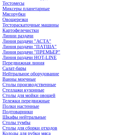
Тестомесы
Миксеры планетарные
Мясорубки
Овощерезки
Тестораскаточные машины
Картофелечистки
Линии раздачи
Линия раздачи "АСТА"
Линия раздачи "ПАТША"
Линия раздачи "ПРЕМЬЕР"
Линия раздачи HOT-LINE
Передвижная линия
Салат-бары
Нейтральное оборудование
Ванны моечные
Столы производственные
Стеллажи кухонные
Столы для мойки овощей
Тележки передвижные
Полки настенные
Подтоварники
Шкафы нейтральные
Столы тумбы
Столы для сборки отходов
Колоды для рубки мяса