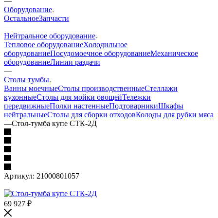
—
Оборудование
Остальное
Запчасти
—
Нейтральное оборудование
Тепловое оборудование
Холодильное
оборудование
Посудомоечное оборудование
Механическое
оборудование
Линии раздачи
—
Столы тумбы
Ванны моечные
Столы производственные
Стеллажи
кухонные
Столы для мойки овощей
Тележки
передвижные
Полки настенные
Подтоварники
Шкафы
нейтральные
Столы для сборки отходов
Колоды для рубки мяса
—
Стол-тумба купе СТК-2Д
Артикул:
21000801057
69 927
₽