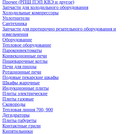
Прочее (РПШ ПЭП КВЭ и другое)
Запчасти для холодильного оборудования
Холодильные компрессоры
Уплотнители
Сантехника
Запчасти для протирочно резательного оборудования и
измельчения
Оборудование
Тепловое оборудование
Пароконвектоматы
Конвекционные печи
Пищеварочные котлы
Печи для пиццы
Ротационные печи
Подовые пекарские шкафы
Шкафы жарочные
Индукционные плиты
Плиты электрические
Плиты газовые
Сковороды
Тепловая линия 700, 900
Дегидраторы
Плиты-табуреты
Контактные грили
Кипятильники