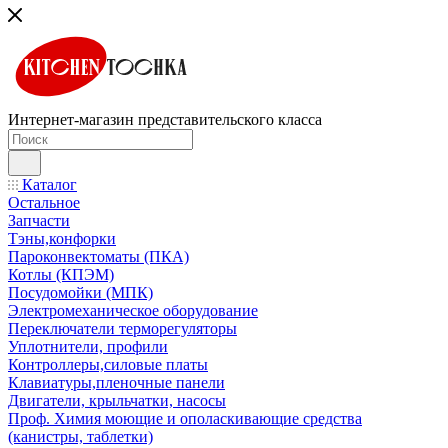
Интернет-магазин представительского класса
Каталог
Остальное
Запчасти
Тэны,конфорки
Пароконвектоматы (ПКА)
Котлы (КПЭМ)
Посудомойки (МПК)
Электромеханическое оборудование
Переключатели терморегуляторы
Уплотнители, профили
Контроллеры,силовые платы
Клавиатуры,пленочные панели
Двигатели, крыльчатки, насосы
Проф. Химия моющие и ополаскивающие средства
(канистры, таблетки)