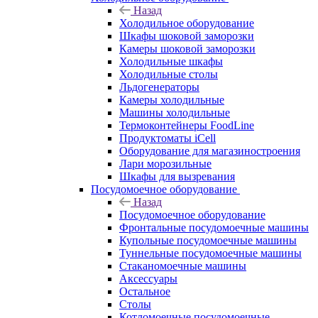
Назад
Холодильное оборудование
Шкафы шоковой заморозки
Камеры шоковой заморозки
Холодильные шкафы
Холодильные столы
Льдогенераторы
Камеры холодильные
Машины холодильные
Термоконтейнеры FoodLine
Продуктоматы iCell
Оборудование для магазиностроения
Лари морозильные
Шкафы для вызревания
Посудомоечное оборудование
Назад
Посудомоечное оборудование
Фронтальные посудомоечные машины
Купольные посудомоечные машины
Туннельные посудомоечные машины
Стаканомоечные машины
Аксессуары
Остальное
Столы
Котломоечные посудомоечные