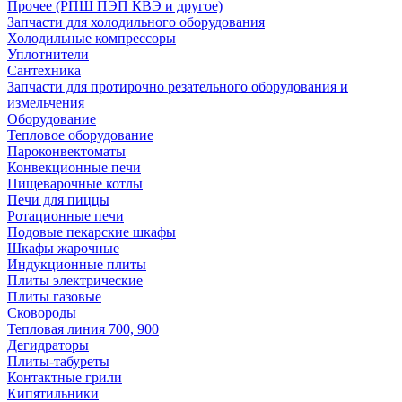
Прочее (РПШ ПЭП КВЭ и другое)
Запчасти для холодильного оборудования
Холодильные компрессоры
Уплотнители
Сантехника
Запчасти для протирочно резательного оборудования и
измельчения
Оборудование
Тепловое оборудование
Пароконвектоматы
Конвекционные печи
Пищеварочные котлы
Печи для пиццы
Ротационные печи
Подовые пекарские шкафы
Шкафы жарочные
Индукционные плиты
Плиты электрические
Плиты газовые
Сковороды
Тепловая линия 700, 900
Дегидраторы
Плиты-табуреты
Контактные грили
Кипятильники