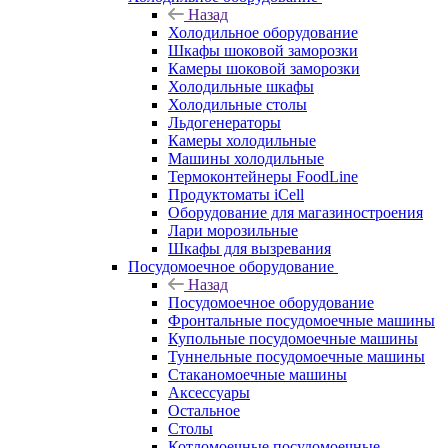
Назад
Холодильное оборудование
Шкафы шоковой заморозки
Камеры шоковой заморозки
Холодильные шкафы
Холодильные столы
Льдогенераторы
Камеры холодильные
Машины холодильные
Термоконтейнеры FoodLine
Продуктоматы iCell
Оборудование для магазиностроения
Лари морозильные
Шкафы для вызревания
Посудомоечное оборудование
Назад
Посудомоечное оборудование
Фронтальные посудомоечные машины
Купольные посудомоечные машины
Туннельные посудомоечные машины
Стаканомоечные машины
Аксессуары
Остальное
Столы
Котломоечные посудомоечные