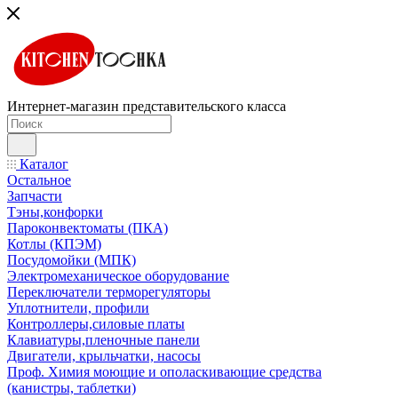
Интернет-магазин представительского класса
Каталог
Остальное
Запчасти
Тэны,конфорки
Пароконвектоматы (ПКА)
Котлы (КПЭМ)
Посудомойки (МПК)
Электромеханическое оборудование
Переключатели терморегуляторы
Уплотнители, профили
Контроллеры,силовые платы
Клавиатуры,пленочные панели
Двигатели, крыльчатки, насосы
Проф. Химия моющие и ополаскивающие средства
(канистры, таблетки)