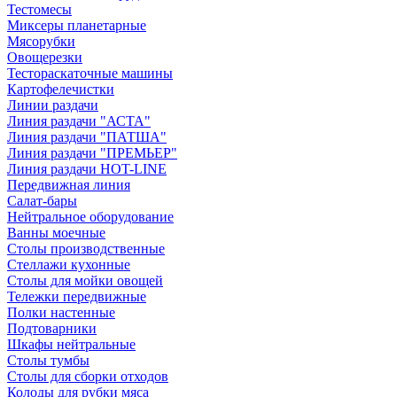
Тестомесы
Миксеры планетарные
Мясорубки
Овощерезки
Тестораскаточные машины
Картофелечистки
Линии раздачи
Линия раздачи "АСТА"
Линия раздачи "ПАТША"
Линия раздачи "ПРЕМЬЕР"
Линия раздачи HOT-LINE
Передвижная линия
Салат-бары
Нейтральное оборудование
Ванны моечные
Столы производственные
Стеллажи кухонные
Столы для мойки овощей
Тележки передвижные
Полки настенные
Подтоварники
Шкафы нейтральные
Столы тумбы
Столы для сборки отходов
Колоды для рубки мяса