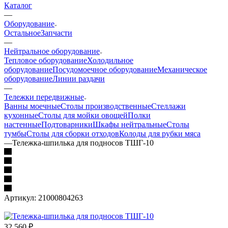
Каталог
—
Оборудование
Остальное
Запчасти
—
Нейтральное оборудование
Тепловое оборудование
Холодильное
оборудование
Посудомоечное оборудование
Механическое
оборудование
Линии раздачи
—
Тележки передвижные
Ванны моечные
Столы производственные
Стеллажи
кухонные
Столы для мойки овощей
Полки
настенные
Подтоварники
Шкафы нейтральные
Столы
тумбы
Столы для сборки отходов
Колоды для рубки мяса
—
Тележка-шпилька для подносов ТШГ-10
Артикул:
21000804263
32 560
₽