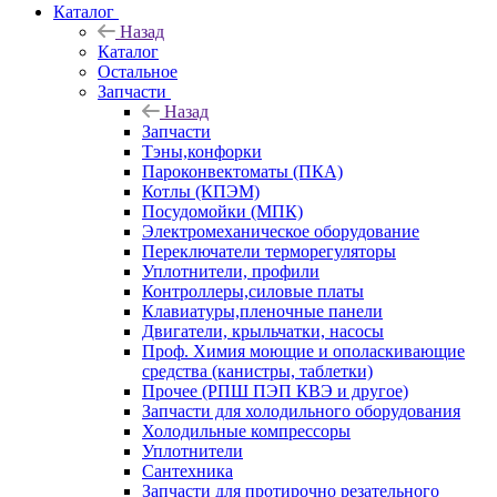
Каталог
Назад
Каталог
Остальное
Запчасти
Назад
Запчасти
Тэны,конфорки
Пароконвектоматы (ПКА)
Котлы (КПЭМ)
Посудомойки (МПК)
Электромеханическое оборудование
Переключатели терморегуляторы
Уплотнители, профили
Контроллеры,силовые платы
Клавиатуры,пленочные панели
Двигатели, крыльчатки, насосы
Проф. Химия моющие и ополаскивающие
средства (канистры, таблетки)
Прочее (РПШ ПЭП КВЭ и другое)
Запчасти для холодильного оборудования
Холодильные компрессоры
Уплотнители
Сантехника
Запчасти для протирочно резательного