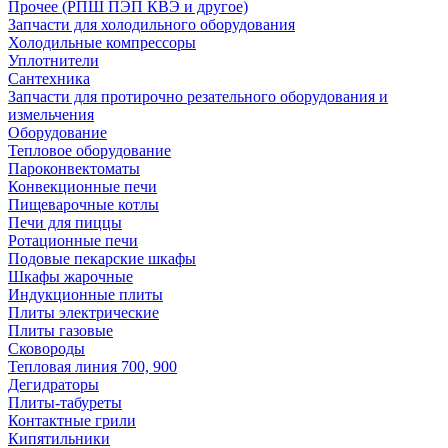
Прочее (РПШ ПЭП КВЭ и другое)
Запчасти для холодильного оборудования
Холодильные компрессоры
Уплотнители
Сантехника
Запчасти для протирочно резательного оборудования и
измельчения
Оборудование
Тепловое оборудование
Пароконвектоматы
Конвекционные печи
Пищеварочные котлы
Печи для пиццы
Ротационные печи
Подовые пекарские шкафы
Шкафы жарочные
Индукционные плиты
Плиты электрические
Плиты газовые
Сковороды
Тепловая линия 700, 900
Дегидраторы
Плиты-табуреты
Контактные грили
Кипятильники