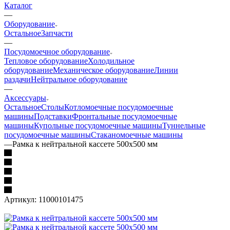
Каталог
—
Оборудование
Остальное
Запчасти
—
Посудомоечное оборудование
Тепловое оборудование
Холодильное
оборудование
Механическое оборудование
Линии
раздачи
Нейтральное оборудование
—
Аксессуары
Остальное
Столы
Котломоечные посудомоечные
машины
Подставки
Фронтальные посудомоечные
машины
Купольные посудомоечные машины
Туннельные
посудомоечные машины
Стаканомоечные машины
—
Рамка к нейтральной кассете 500х500 мм
Артикул:
11000101475