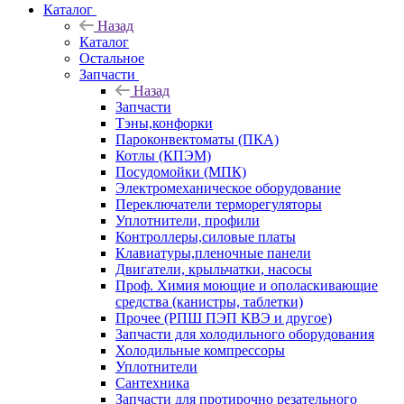
Каталог
Назад
Каталог
Остальное
Запчасти
Назад
Запчасти
Тэны,конфорки
Пароконвектоматы (ПКА)
Котлы (КПЭМ)
Посудомойки (МПК)
Электромеханическое оборудование
Переключатели терморегуляторы
Уплотнители, профили
Контроллеры,силовые платы
Клавиатуры,пленочные панели
Двигатели, крыльчатки, насосы
Проф. Химия моющие и ополаскивающие
средства (канистры, таблетки)
Прочее (РПШ ПЭП КВЭ и другое)
Запчасти для холодильного оборудования
Холодильные компрессоры
Уплотнители
Сантехника
Запчасти для протирочно резательного