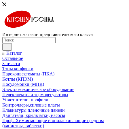
Интернет-магазин представительского класса
Каталог
Остальное
Запчасти
Тэны,конфорки
Пароконвектоматы (ПКА)
Котлы (КПЭМ)
Посудомойки (МПК)
Электромеханическое оборудование
Переключатели терморегуляторы
Уплотнители, профили
Контроллеры,силовые платы
Клавиатуры,пленочные панели
Двигатели, крыльчатки, насосы
Проф. Химия моющие и ополаскивающие средства
(канистры, таблетки)