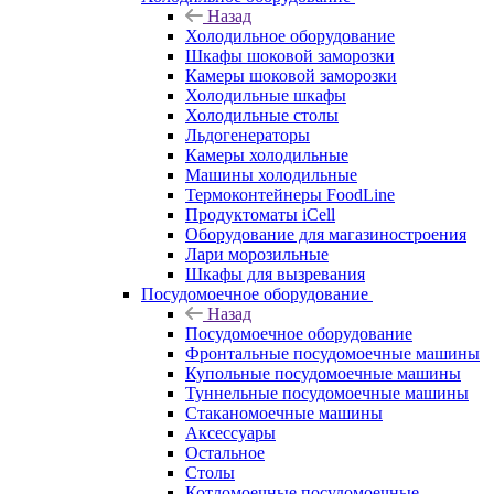
Назад
Холодильное оборудование
Шкафы шоковой заморозки
Камеры шоковой заморозки
Холодильные шкафы
Холодильные столы
Льдогенераторы
Камеры холодильные
Машины холодильные
Термоконтейнеры FoodLine
Продуктоматы iCell
Оборудование для магазиностроения
Лари морозильные
Шкафы для вызревания
Посудомоечное оборудование
Назад
Посудомоечное оборудование
Фронтальные посудомоечные машины
Купольные посудомоечные машины
Туннельные посудомоечные машины
Стаканомоечные машины
Аксессуары
Остальное
Столы
Котломоечные посудомоечные