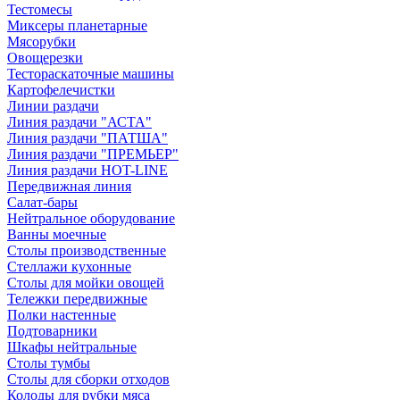
Тестомесы
Миксеры планетарные
Мясорубки
Овощерезки
Тестораскаточные машины
Картофелечистки
Линии раздачи
Линия раздачи "АСТА"
Линия раздачи "ПАТША"
Линия раздачи "ПРЕМЬЕР"
Линия раздачи HOT-LINE
Передвижная линия
Салат-бары
Нейтральное оборудование
Ванны моечные
Столы производственные
Стеллажи кухонные
Столы для мойки овощей
Тележки передвижные
Полки настенные
Подтоварники
Шкафы нейтральные
Столы тумбы
Столы для сборки отходов
Колоды для рубки мяса