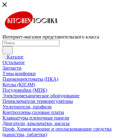
Интернет-магазин представительского класса
Каталог
Остальное
Запчасти
Тэны,конфорки
Пароконвектоматы (ПКА)
Котлы (КПЭМ)
Посудомойки (МПК)
Электромеханическое оборудование
Переключатели терморегуляторы
Уплотнители, профили
Контроллеры,силовые платы
Клавиатуры,пленочные панели
Двигатели, крыльчатки, насосы
Проф. Химия моющие и ополаскивающие средства
(канистры, таблетки)