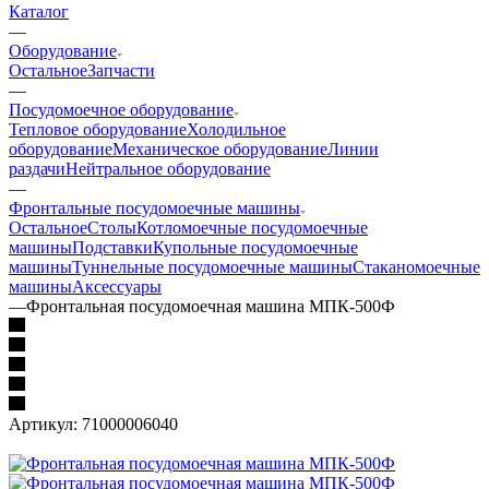
Каталог
—
Оборудование
Остальное
Запчасти
—
Посудомоечное оборудование
Тепловое оборудование
Холодильное
оборудование
Механическое оборудование
Линии
раздачи
Нейтральное оборудование
—
Фронтальные посудомоечные машины
Остальное
Столы
Котломоечные посудомоечные
машины
Подставки
Купольные посудомоечные
машины
Туннельные посудомоечные машины
Стаканомоечные
машины
Аксессуары
—
Фронтальная посудомоечная машина МПК-500Ф
Артикул:
71000006040