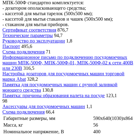
МПК-500Ф стандартно комплектуется:
- дозатором ополаскивающего средства;
- кассетой для мытья тарелок (500х500 мм);
- кассетой для мытья стаканов и чашек (500х500 мм);
- стаканом для мытья приборов.
Сертификат соответствия
876,7
Технические параметры
94,7
Руководство по эксплуатации
1,8
Паспорт
495,6
Схема подключения
71
Информационное письмо по подключению посудомоечных
машин МПК-500Ф, МПК-500Ф-01, МПК-500Ф-02 к сети 400В
или 230В
316,5
Настройка дозаторов для посудомоечных машин торговой
марки Abat
328,2
Памятка для посудомоечных машин с ручной заливкой
моющего средства
130,8
Памятка: причины образования налета на посуде
123,1
98
Аксессуары для посудомоечных машин
1,1
Схема подключения
66,4
Габаритные размеры, мм
590x640(1030)x864
Масса, кг
56
Номинальное напряжение, В
400