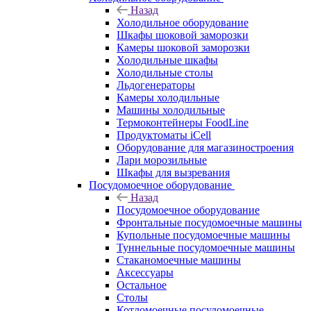
Назад
Холодильное оборудование
Шкафы шоковой заморозки
Камеры шоковой заморозки
Холодильные шкафы
Холодильные столы
Льдогенераторы
Камеры холодильные
Машины холодильные
Термоконтейнеры FoodLine
Продуктоматы iCell
Оборудование для магазиностроения
Лари морозильные
Шкафы для вызревания
Посудомоечное оборудование
Назад
Посудомоечное оборудование
Фронтальные посудомоечные машины
Купольные посудомоечные машины
Туннельные посудомоечные машины
Стаканомоечные машины
Аксессуары
Остальное
Столы
Котломоечные посудомоечные