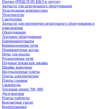
Прочее (РПШ ПЭП КВЭ и другое)
Запчасти для холодильного оборудования
Холодильные компрессоры
Уплотнители
Сантехника
Запчасти для протирочно резательного оборудования и
измельчения
Оборудование
Тепловое оборудование
Пароконвектоматы
Конвекционные печи
Пищеварочные котлы
Печи для пиццы
Ротационные печи
Подовые пекарские шкафы
Шкафы жарочные
Индукционные плиты
Плиты электрические
Плиты газовые
Сковороды
Тепловая линия 700, 900
Дегидраторы
Плиты-табуреты
Контактные грили
Кипятильники