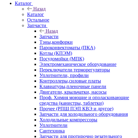
Каталог
Назад
Каталог
Остальное
Запчасти
Назад
Запчасти
Тэны,конфорки
Пароконвектоматы (ПКА)
Котлы (КПЭМ)
Посудомойки (МПК)
Электромеханическое оборудование
Переключатели терморегуляторы
Уплотнители, профили
Контроллеры,силовые платы
Клавиатуры,пленочные панели
Двигатели, крыльчатки, насосы
Проф. Химия моющие и ополаскивающие
средства (канистры, таблетки)
Прочее (РПШ ПЭП КВЭ и другое)
Запчасти для холодильного оборудования
Холодильные компрессоры
Уплотнители
Сантехника
Запчасти для протирочно резательного