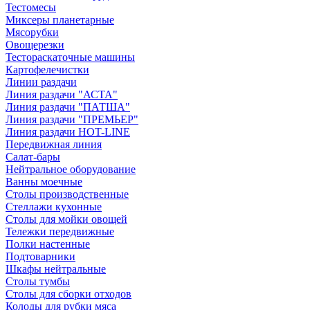
Тестомесы
Миксеры планетарные
Мясорубки
Овощерезки
Тестораскаточные машины
Картофелечистки
Линии раздачи
Линия раздачи "АСТА"
Линия раздачи "ПАТША"
Линия раздачи "ПРЕМЬЕР"
Линия раздачи HOT-LINE
Передвижная линия
Салат-бары
Нейтральное оборудование
Ванны моечные
Столы производственные
Стеллажи кухонные
Столы для мойки овощей
Тележки передвижные
Полки настенные
Подтоварники
Шкафы нейтральные
Столы тумбы
Столы для сборки отходов
Колоды для рубки мяса