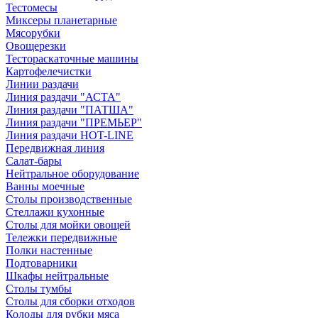
Тестомесы
Миксеры планетарные
Мясорубки
Овощерезки
Тестораскаточные машины
Картофелечистки
Линии раздачи
Линия раздачи "АСТА"
Линия раздачи "ПАТША"
Линия раздачи "ПРЕМЬЕР"
Линия раздачи HOT-LINE
Передвижная линия
Салат-бары
Нейтральное оборудование
Ванны моечные
Столы производственные
Стеллажи кухонные
Столы для мойки овощей
Тележки передвижные
Полки настенные
Подтоварники
Шкафы нейтральные
Столы тумбы
Столы для сборки отходов
Колоды для рубки мяса