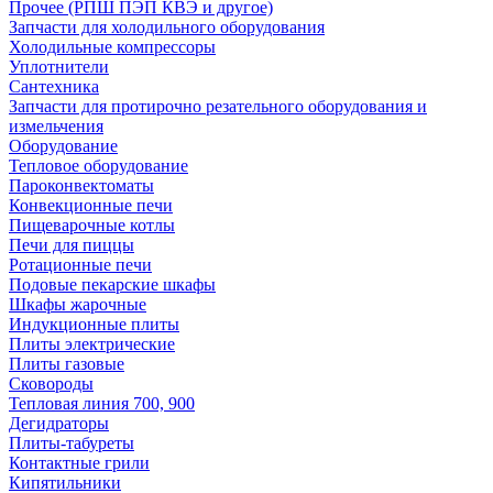
Прочее (РПШ ПЭП КВЭ и другое)
Запчасти для холодильного оборудования
Холодильные компрессоры
Уплотнители
Сантехника
Запчасти для протирочно резательного оборудования и
измельчения
Оборудование
Тепловое оборудование
Пароконвектоматы
Конвекционные печи
Пищеварочные котлы
Печи для пиццы
Ротационные печи
Подовые пекарские шкафы
Шкафы жарочные
Индукционные плиты
Плиты электрические
Плиты газовые
Сковороды
Тепловая линия 700, 900
Дегидраторы
Плиты-табуреты
Контактные грили
Кипятильники