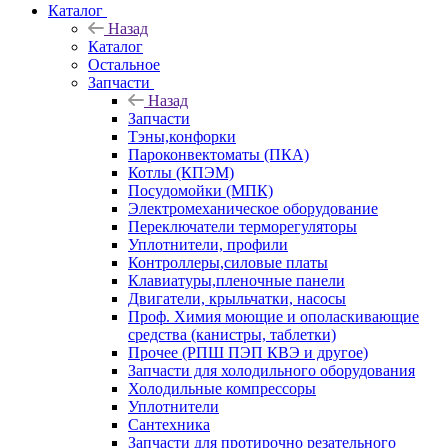
Каталог
Назад
Каталог
Остальное
Запчасти
Назад
Запчасти
Тэны,конфорки
Пароконвектоматы (ПКА)
Котлы (КПЭМ)
Посудомойки (МПК)
Электромеханическое оборудование
Переключатели терморегуляторы
Уплотнители, профили
Контроллеры,силовые платы
Клавиатуры,пленочные панели
Двигатели, крыльчатки, насосы
Проф. Химия моющие и ополаскивающие
средства (канистры, таблетки)
Прочее (РПШ ПЭП КВЭ и другое)
Запчасти для холодильного оборудования
Холодильные компрессоры
Уплотнители
Сантехника
Запчасти для протирочно резательного