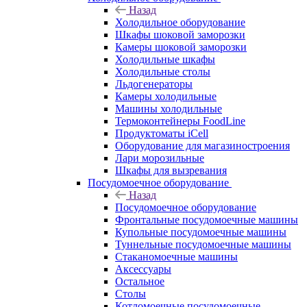
Назад
Холодильное оборудование
Шкафы шоковой заморозки
Камеры шоковой заморозки
Холодильные шкафы
Холодильные столы
Льдогенераторы
Камеры холодильные
Машины холодильные
Термоконтейнеры FoodLine
Продуктоматы iCell
Оборудование для магазиностроения
Лари морозильные
Шкафы для вызревания
Посудомоечное оборудование
Назад
Посудомоечное оборудование
Фронтальные посудомоечные машины
Купольные посудомоечные машины
Туннельные посудомоечные машины
Стаканомоечные машины
Аксессуары
Остальное
Столы
Котломоечные посудомоечные