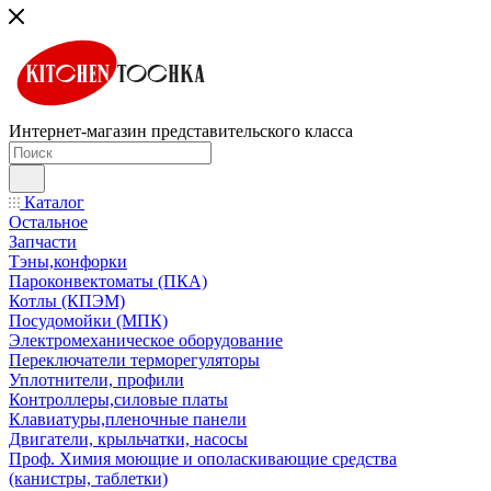
Интернет-магазин представительского класса
Каталог
Остальное
Запчасти
Тэны,конфорки
Пароконвектоматы (ПКА)
Котлы (КПЭМ)
Посудомойки (МПК)
Электромеханическое оборудование
Переключатели терморегуляторы
Уплотнители, профили
Контроллеры,силовые платы
Клавиатуры,пленочные панели
Двигатели, крыльчатки, насосы
Проф. Химия моющие и ополаскивающие средства
(канистры, таблетки)