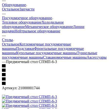
—
Оборудование
Остальное
Запчасти
—
Посудомоечное оборудование
Тепловое оборудование
Холодильное
оборудование
Механическое оборудование
Линии
раздачи
Нейтральное оборудование
—
Столы
Остальное
Котломоечные посудомоечные
машины
Подставки
Фронтальные посудомоечные
машины
Купольные посудомоечные машины
Туннельные
посудомоечные машины
Стаканомоечные машины
Аксессуары
—
Предмоечный стол СПМП-6-3
Артикул:
21000001744