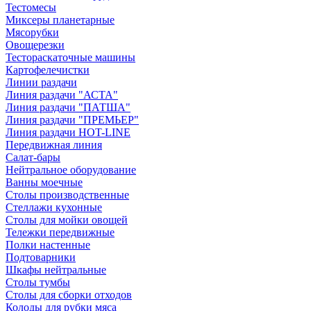
Тестомесы
Миксеры планетарные
Мясорубки
Овощерезки
Тестораскаточные машины
Картофелечистки
Линии раздачи
Линия раздачи "АСТА"
Линия раздачи "ПАТША"
Линия раздачи "ПРЕМЬЕР"
Линия раздачи HOT-LINE
Передвижная линия
Салат-бары
Нейтральное оборудование
Ванны моечные
Столы производственные
Стеллажи кухонные
Столы для мойки овощей
Тележки передвижные
Полки настенные
Подтоварники
Шкафы нейтральные
Столы тумбы
Столы для сборки отходов
Колоды для рубки мяса