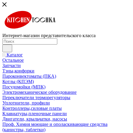
Интернет-магазин представительского класса
Каталог
Остальное
Запчасти
Тэны,конфорки
Пароконвектоматы (ПКА)
Котлы (КПЭМ)
Посудомойки (МПК)
Электромеханическое оборудование
Переключатели терморегуляторы
Уплотнители, профили
Контроллеры,силовые платы
Клавиатуры,пленочные панели
Двигатели, крыльчатки, насосы
Проф. Химия моющие и ополаскивающие средства
(канистры, таблетки)