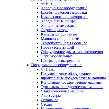
Назад
Холодильное оборудование
Шкафы шоковой заморозки
Камеры шоковой заморозки
Холодильные шкафы
Холодильные столы
Льдогенераторы
Камеры холодильные
Машины холодильные
Термоконтейнеры FoodLine
Продуктоматы iCell
Оборудование для магазиностроения
Лари морозильные
Шкафы для вызревания
Посудомоечное оборудование
Назад
Посудомоечное оборудование
Фронтальные посудомоечные машины
Купольные посудомоечные машины
Туннельные посудомоечные машины
Стаканомоечные машины
Аксессуары
Остальное
Столы
Котломоечные посудомоечные