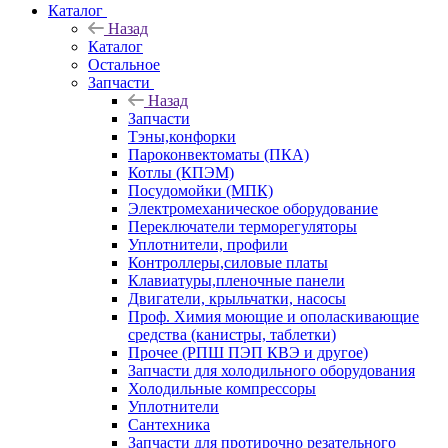
Каталог
Назад
Каталог
Остальное
Запчасти
Назад
Запчасти
Тэны,конфорки
Пароконвектоматы (ПКА)
Котлы (КПЭМ)
Посудомойки (МПК)
Электромеханическое оборудование
Переключатели терморегуляторы
Уплотнители, профили
Контроллеры,силовые платы
Клавиатуры,пленочные панели
Двигатели, крыльчатки, насосы
Проф. Химия моющие и ополаскивающие
средства (канистры, таблетки)
Прочее (РПШ ПЭП КВЭ и другое)
Запчасти для холодильного оборудования
Холодильные компрессоры
Уплотнители
Сантехника
Запчасти для протирочно резательного