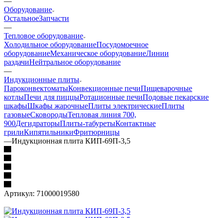
—
Оборудование
Остальное
Запчасти
—
Тепловое оборудование
Холодильное оборудование
Посудомоечное
оборудование
Механическое оборудование
Линии
раздачи
Нейтральное оборудование
—
Индукционные плиты
Пароконвектоматы
Конвекционные печи
Пищеварочные
котлы
Печи для пиццы
Ротационные печи
Подовые пекарские
шкафы
Шкафы жарочные
Плиты электрические
Плиты
газовые
Сковороды
Тепловая линия 700,
900
Дегидраторы
Плиты-табуреты
Контактные
грили
Кипятильники
Фритюрницы
—
Индукционная плита КИП-69П-3,5
Артикул:
71000019580