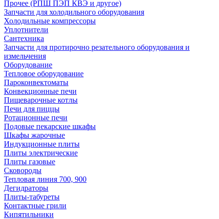
Прочее (РПШ ПЭП КВЭ и другое)
Запчасти для холодильного оборудования
Холодильные компрессоры
Уплотнители
Сантехника
Запчасти для протирочно резательного оборудования и
измельчения
Оборудование
Тепловое оборудование
Пароконвектоматы
Конвекционные печи
Пищеварочные котлы
Печи для пиццы
Ротационные печи
Подовые пекарские шкафы
Шкафы жарочные
Индукционные плиты
Плиты электрические
Плиты газовые
Сковороды
Тепловая линия 700, 900
Дегидраторы
Плиты-табуреты
Контактные грили
Кипятильники