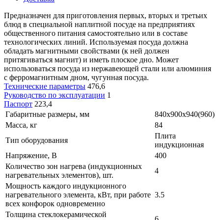
Предназначен для приготовления первых, вторых и третьих
блюд в специальной наплитной посуде на предприятиях
общественного питания самостоятельно или в составе
технологических линий. Используемая посуда должна
обладать магнитными свойствами (к ней должен
притягиваться магнит) и иметь плоское дно. Может
использоваться посуда из нержавеющей стали или алюминия
с ферромагнитным дном, чугунная посуда.
Технические параметры
476,6
Руководство по эксплуатации
1
Паспорт
223,4
Габаритные размеры, мм
840х900х940(960)
Масса, кг
84
Плита
Тип оборудования
индукционная
Напряжение, В
400
Количество зон нагрева (индукционных
4
нагревательных элементов), шт.
Мощность каждого индукционного
нагревательного элемента, кВт, при работе
3.5
всех конфорок одновременно
Толщина стеклокерамической
6