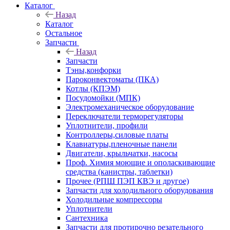
Каталог
Назад
Каталог
Остальное
Запчасти
Назад
Запчасти
Тэны,конфорки
Пароконвектоматы (ПКА)
Котлы (КПЭМ)
Посудомойки (МПК)
Электромеханическое оборудование
Переключатели терморегуляторы
Уплотнители, профили
Контроллеры,силовые платы
Клавиатуры,пленочные панели
Двигатели, крыльчатки, насосы
Проф. Химия моющие и ополаскивающие
средства (канистры, таблетки)
Прочее (РПШ ПЭП КВЭ и другое)
Запчасти для холодильного оборудования
Холодильные компрессоры
Уплотнители
Сантехника
Запчасти для протирочно резательного