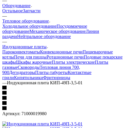
—
Оборудование
Остальное
Запчасти
—
Тепловое оборудование
Холодильное оборудование
Посудомоечное
оборудование
Механическое оборудование
Линии
раздачи
Нейтральное оборудование
—
Индукционные плиты
Пароконвектоматы
Конвекционные печи
Пищеварочные
котлы
Печи для пиццы
Ротационные печи
Подовые пекарские
шкафы
Шкафы жарочные
Плиты электрические
Плиты
газовые
Сковороды
Тепловая линия 700,
900
Дегидраторы
Плиты-табуреты
Контактные
грили
Кипятильники
Фритюрницы
—
Индукционная плита КИП-49П-3,5-01
Артикул:
71000019980