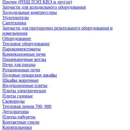
Прочее (РПШ ПЭП КВЭ и другое)
Запчасти для холодильного оборудования
Холодильные компрессоры
Уплотнители
Сантехника
Запчасти для протирочно резательного оборудования и
измельчения
Оборудование
Тепловое оборудование
Пароконвектоматы
Конвекционные печи
Пищеварочные котлы
Печи для пиццы
Ротационные печи
Подовые пекарские шкафы
Шкафы жарочные
Индукционные плиты
Плиты электрические
Плиты газовые
Сковороды
Тепловая линия 700, 900
Дегидраторы
Плиты-табуреты
Контактные грили
Кипятильники