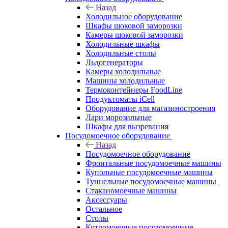
Назад
Холодильное оборудование
Шкафы шоковой заморозки
Камеры шоковой заморозки
Холодильные шкафы
Холодильные столы
Льдогенераторы
Камеры холодильные
Машины холодильные
Термоконтейнеры FoodLine
Продуктоматы iCell
Оборудование для магазиностроения
Лари морозильные
Шкафы для вызревания
Посудомоечное оборудование
Назад
Посудомоечное оборудование
Фронтальные посудомоечные машины
Купольные посудомоечные машины
Туннельные посудомоечные машины
Стаканомоечные машины
Аксессуары
Остальное
Столы
Котломоечные посудомоечные