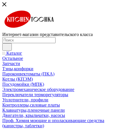
Интернет-магазин представительского класса
Каталог
Остальное
Запчасти
Тэны,конфорки
Пароконвектоматы (ПКА)
Котлы (КПЭМ)
Посудомойки (МПК)
Электромеханическое оборудование
Переключатели терморегуляторы
Уплотнители, профили
Контроллеры,силовые платы
Клавиатуры,пленочные панели
Двигатели, крыльчатки, насосы
Проф. Химия моющие и ополаскивающие средства
(канистры, таблетки)