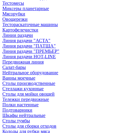
Тестомесы
Миксеры планетарные
Мясорубки
Овощерезки
Тестораскаточные машины
Картофелечистки
Линии раздачи
Линия раздачи "АСТА"
Линия раздачи "ПАТША"
Линия раздачи "ПРЕМЬЕР"
Линия раздачи HOT-LINE
Передвижная линия
Салат-бары
Нейтральное оборудование
Ванны моечные
Столы производственные
Стеллажи кухонные
Столы для мойки овощей
Тележки передвижные
Полки настенные
Подтоварники
Шкафы нейтральные
Столы тумбы
Столы для сборки отходов
Колоды для рубки мяса