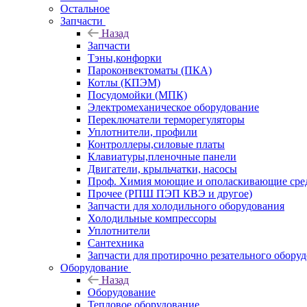
Остальное
Запчасти
Назад
Запчасти
Тэны,конфорки
Пароконвектоматы (ПКА)
Котлы (КПЭМ)
Посудомойки (МПК)
Электромеханическое оборудование
Переключатели терморегуляторы
Уплотнители, профили
Контроллеры,силовые платы
Клавиатуры,пленочные панели
Двигатели, крыльчатки, насосы
Проф. Химия моющие и ополаскивающие средс
Прочее (РПШ ПЭП КВЭ и другое)
Запчасти для холодильного оборудования
Холодильные компрессоры
Уплотнители
Сантехника
Запчасти для протирочно резательного обору
Оборудование
Назад
Оборудование
Тепловое оборудование