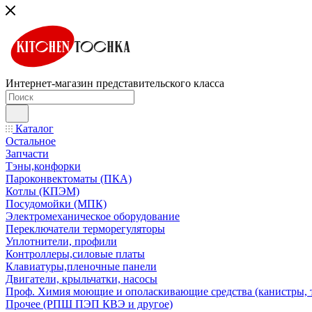
Интернет-магазин представительского класса
Каталог
Остальное
Запчасти
Тэны,конфорки
Пароконвектоматы (ПКА)
Котлы (КПЭМ)
Посудомойки (МПК)
Электромеханическое оборудование
Переключатели терморегуляторы
Уплотнители, профили
Контроллеры,силовые платы
Клавиатуры,пленочные панели
Двигатели, крыльчатки, насосы
Проф. Химия моющие и ополаскивающие средства (канистры, 
Прочее (РПШ ПЭП КВЭ и другое)