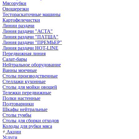
Мясорубки
Овощерезки
Тестораскаточные машины
Картофелечистки
Линии раздачи
Линия раздачи "АСТА"
Линия раздачи "ПАТША"
Линия раздачи "ПРЕМЬЕР"
Линия раздачи HOT-LINE
Передвижная линия
Салат-бары
Нейтральное оборудование
Ванны моечные
Столы производственные
Стеллажи кухонные
Столы для мойки овощей
Тележки передвижные
Полки настенные
Подтоварники
Шкафы нейтральные
Столы тумбы
Столы для сборки отходов
Колоды для рубки мяса
Акции
Услуги