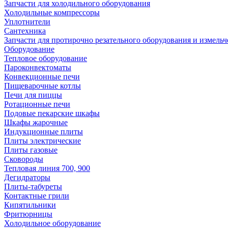
Запчасти для холодильного оборудования
Холодильные компрессоры
Уплотнители
Сантехника
Запчасти для протирочно резательного оборудования и измель
Оборудование
Тепловое оборудование
Пароконвектоматы
Конвекционные печи
Пищеварочные котлы
Печи для пиццы
Ротационные печи
Подовые пекарские шкафы
Шкафы жарочные
Индукционные плиты
Плиты электрические
Плиты газовые
Сковороды
Тепловая линия 700, 900
Дегидраторы
Плиты-табуреты
Контактные грили
Кипятильники
Фритюрницы
Холодильное оборудование