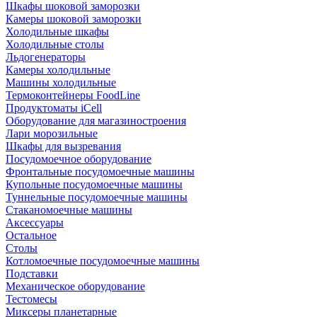
Шкафы шоковой заморозки
Камеры шоковой заморозки
Холодильные шкафы
Холодильные столы
Льдогенераторы
Камеры холодильные
Машины холодильные
Термоконтейнеры FoodLine
Продуктоматы iCell
Оборудование для магазиностроения
Лари морозильные
Шкафы для вызревания
Посудомоечное оборудование
Фронтальные посудомоечные машины
Купольные посудомоечные машины
Туннельные посудомоечные машины
Стаканомоечные машины
Аксессуары
Остальное
Столы
Котломоечные посудомоечные машины
Подставки
Механическое оборудование
Тестомесы
Миксеры планетарные