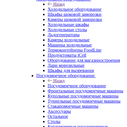
Назад
Холодильное оборудование
Шкафы шоковой заморозки
Камеры шоковой заморозки
Холодильные шкафы
Холодильные столы
Льдогенераторы
Камеры холодильные
Машины холодильные
Термоконтейнеры FoodLine
Продуктоматы iCell
Оборудование для магазиностроения
Лари морозильные
Шкафы для вызревания
Посудомоечное оборудование
Назад
Посудомоечное оборудование
Фронтальные посудомоечные машины
Купольные посудомоечные машины
Туннельные посудомоечные машины
Стаканомоечные машины
Аксессуары
Остальное
Столы
Котломоечные посудомоечные