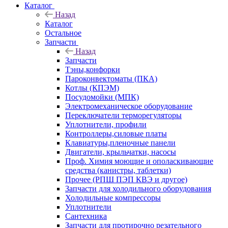
Каталог
Назад
Каталог
Остальное
Запчасти
Назад
Запчасти
Тэны,конфорки
Пароконвектоматы (ПКА)
Котлы (КПЭМ)
Посудомойки (МПК)
Электромеханическое оборудование
Переключатели терморегуляторы
Уплотнители, профили
Контроллеры,силовые платы
Клавиатуры,пленочные панели
Двигатели, крыльчатки, насосы
Проф. Химия моющие и ополаскивающие
средства (канистры, таблетки)
Прочее (РПШ ПЭП КВЭ и другое)
Запчасти для холодильного оборудования
Холодильные компрессоры
Уплотнители
Сантехника
Запчасти для протирочно резательного