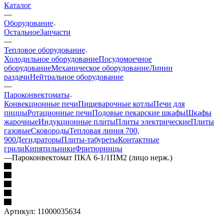
Каталог
—
Оборудование
Остальное
Запчасти
—
Тепловое оборудование
Холодильное оборудование
Посудомоечное
оборудование
Механическое оборудование
Линии
раздачи
Нейтральное оборудование
—
Пароконвектоматы
Конвекционные печи
Пищеварочные котлы
Печи для
пиццы
Ротационные печи
Подовые пекарские шкафы
Шкафы
жарочные
Индукционные плиты
Плиты электрические
Плиты
газовые
Сковороды
Тепловая линия 700,
900
Дегидраторы
Плиты-табуреты
Контактные
грили
Кипятильники
Фритюрницы
—
Пароконвектомат ПКА 6-1/1ПМ2 (лицо нерж.)
Артикул:
11000035634