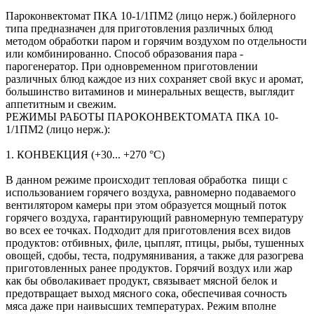
Пароконвектомат ПКА 10-1/1ПМ2 (лицо нерж.) бойлерного
типа предназначен для приготовления различных блюд
методом обработки паром и горячим воздухом по отдельности
или комбинированно. Способ образования пара -
парогенератор. При одновременном приготовлении
различных блюд каждое из них сохраняет свой вкус и аромат,
большинство витаминов и минеральных веществ, выглядит
аппетитным и свежим.
РЕЖИМЫ РАБОТЫ ПАРОКОНВЕКТОМАТА ПКА 10-
1/1ПМ2 (лицо нерж.):
1. КОНВЕКЦИЯ (+30... +270 °С)
В данном режиме происходит тепловая обработка пищи с
использованием горячего воздуха, равномерно подаваемого
вентилятором камеры при этом образуется мощный поток
горячего воздуха, гарантирующий равномерную температуру
во всех ее точках. Подходит для приготовления всех видов
продуктов: отбивных, филе, цыплят, птицы, рыбы, тушенных
овощей, сдобы, теста, подрумянивания, а также для разогрева
приготовленных ранее продуктов. Горячий воздух или жар
как бы обволакивает продукт, связывает мясной белок и
предотвращает выход мясного сока, обеспечивая сочность
мяса даже при наивысших температурах. Режим вполне