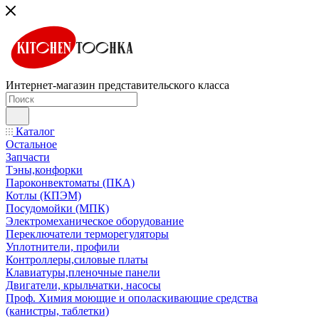
Интернет-магазин представительского класса
Каталог
Остальное
Запчасти
Тэны,конфорки
Пароконвектоматы (ПКА)
Котлы (КПЭМ)
Посудомойки (МПК)
Электромеханическое оборудование
Переключатели терморегуляторы
Уплотнители, профили
Контроллеры,силовые платы
Клавиатуры,пленочные панели
Двигатели, крыльчатки, насосы
Проф. Химия моющие и ополаскивающие средства
(канистры, таблетки)