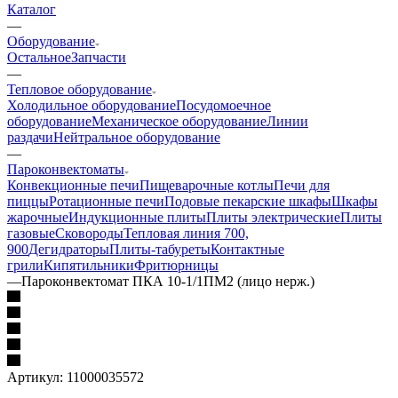
Каталог
—
Оборудование
Остальное
Запчасти
—
Тепловое оборудование
Холодильное оборудование
Посудомоечное
оборудование
Механическое оборудование
Линии
раздачи
Нейтральное оборудование
—
Пароконвектоматы
Конвекционные печи
Пищеварочные котлы
Печи для
пиццы
Ротационные печи
Подовые пекарские шкафы
Шкафы
жарочные
Индукционные плиты
Плиты электрические
Плиты
газовые
Сковороды
Тепловая линия 700,
900
Дегидраторы
Плиты-табуреты
Контактные
грили
Кипятильники
Фритюрницы
—
Пароконвектомат ПКА 10-1/1ПМ2 (лицо нерж.)
Артикул:
11000035572