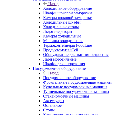
Назад
Холодильное оборудование
Шкафы шоковой заморозки
Камеры шоковой заморозки
Холодильные шкафы
Холодильные столы
Льдогенераторы
Камеры холодильные
Машины холодильные
Термоконтейнеры FoodLine
Продуктоматы iCell
Оборудование для магазиностроения
Лари морозильные
Шкафы для вызревания
Посудомоечное оборудование
Назад
Посудомоечное оборудование
Фронтальные посудомоечные машины
Купольные посудомоечные машины
Туннельные посудомоечные машины
Стаканомоечные машины
Аксессуары
Остальное
Столы
Котломоечные посудомоечные