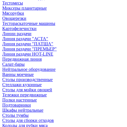
Тестомесы
Миксеры планетарные
Мясорубки
Овощерезки
Тестораскаточные машины
Картофелечистки
Линии раздачи
Линия раздачи "АСТА"
Линия раздачи "ПАТША"
Линия раздачи "ПРЕМЬЕР"
Линия раздачи HOT-LINE
Передвижная линия
Салат-бары
Нейтральное оборудование
Ванны моечные
Столы производственные
Стеллажи кухонные
Столы для мойки овощей
Тележки передвижные
Полки настенные
Подтоварники
Шкафы нейтральные
Столы тумбы
Столы для сборки отходов
Колоды для рубки мяса