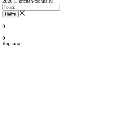
2026 © kitchen-tochka.ru
Найти
0
0
Корзина