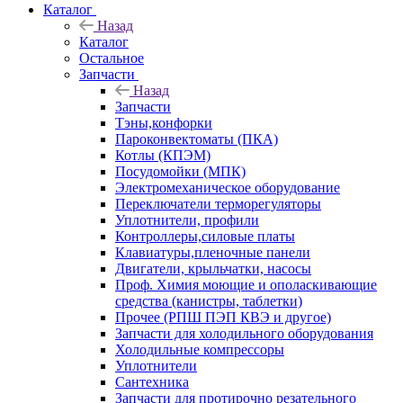
Каталог
Назад
Каталог
Остальное
Запчасти
Назад
Запчасти
Тэны,конфорки
Пароконвектоматы (ПКА)
Котлы (КПЭМ)
Посудомойки (МПК)
Электромеханическое оборудование
Переключатели терморегуляторы
Уплотнители, профили
Контроллеры,силовые платы
Клавиатуры,пленочные панели
Двигатели, крыльчатки, насосы
Проф. Химия моющие и ополаскивающие
средства (канистры, таблетки)
Прочее (РПШ ПЭП КВЭ и другое)
Запчасти для холодильного оборудования
Холодильные компрессоры
Уплотнители
Сантехника
Запчасти для протирочно резательного