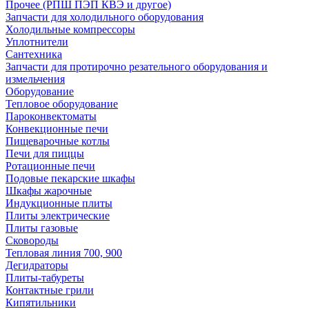
Прочее (РПШ ПЭП КВЭ и другое)
Запчасти для холодильного оборудования
Холодильные компрессоры
Уплотнители
Сантехника
Запчасти для протирочно резательного оборудования и
измельчения
Оборудование
Тепловое оборудование
Пароконвектоматы
Конвекционные печи
Пищеварочные котлы
Печи для пиццы
Ротационные печи
Подовые пекарские шкафы
Шкафы жарочные
Индукционные плиты
Плиты электрические
Плиты газовые
Сковороды
Тепловая линия 700, 900
Дегидраторы
Плиты-табуреты
Контактные грили
Кипятильники