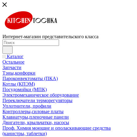
Интернет-магазин представительского класса
Каталог
Остальное
Запчасти
Тэны,конфорки
Пароконвектоматы (ПКА)
Котлы (КПЭМ)
Посудомойки (МПК)
Электромеханическое оборудование
Переключатели терморегуляторы
Уплотнители, профили
Контроллеры,силовые платы
Клавиатуры,пленочные панели
Двигатели, крыльчатки, насосы
Проф. Химия моющие и ополаскивающие средства
(канистры, таблетки)