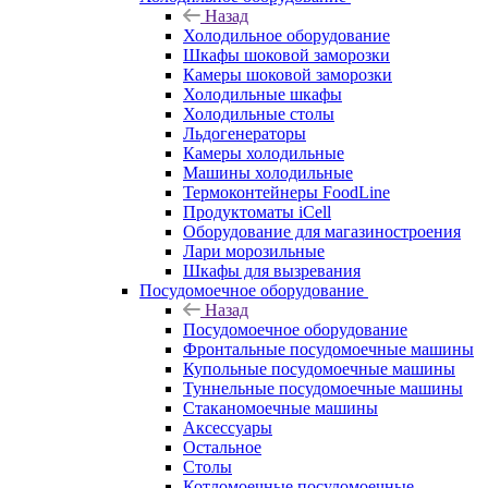
Назад
Холодильное оборудование
Шкафы шоковой заморозки
Камеры шоковой заморозки
Холодильные шкафы
Холодильные столы
Льдогенераторы
Камеры холодильные
Машины холодильные
Термоконтейнеры FoodLine
Продуктоматы iCell
Оборудование для магазиностроения
Лари морозильные
Шкафы для вызревания
Посудомоечное оборудование
Назад
Посудомоечное оборудование
Фронтальные посудомоечные машины
Купольные посудомоечные машины
Туннельные посудомоечные машины
Стаканомоечные машины
Аксессуары
Остальное
Столы
Котломоечные посудомоечные