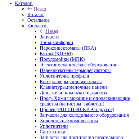
Каталог
Назад
Каталог
Остальное
Запчасти
Назад
Запчасти
Тэны,конфорки
Пароконвектоматы (ПКА)
Котлы (КПЭМ)
Посудомойки (МПК)
Электромеханическое оборудование
Переключатели терморегуляторы
Уплотнители, профили
Контроллеры,силовые платы
Клавиатуры,пленочные панели
Двигатели, крыльчатки, насосы
Проф. Химия моющие и ополаскивающие
средства (канистры, таблетки)
Прочее (РПШ ПЭП КВЭ и другое)
Запчасти для холодильного оборудования
Холодильные компрессоры
Уплотнители
Сантехника
Запчасти для протирочно резательного