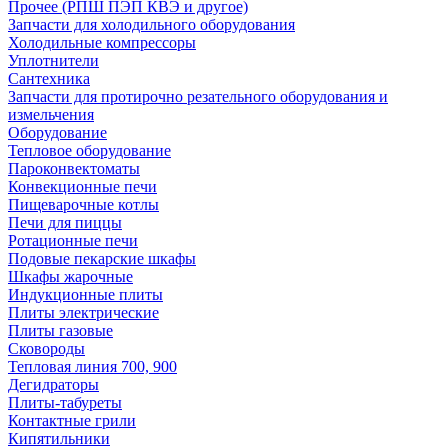
Прочее (РПШ ПЭП КВЭ и другое)
Запчасти для холодильного оборудования
Холодильные компрессоры
Уплотнители
Сантехника
Запчасти для протирочно резательного оборудования и
измельчения
Оборудование
Тепловое оборудование
Пароконвектоматы
Конвекционные печи
Пищеварочные котлы
Печи для пиццы
Ротационные печи
Подовые пекарские шкафы
Шкафы жарочные
Индукционные плиты
Плиты электрические
Плиты газовые
Сковороды
Тепловая линия 700, 900
Дегидраторы
Плиты-табуреты
Контактные грили
Кипятильники