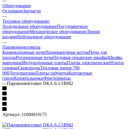
—
Оборудование
Остальное
Запчасти
—
Тепловое оборудование
Холодильное оборудование
Посудомоечное
оборудование
Механическое оборудование
Линии
раздачи
Нейтральное оборудование
—
Пароконвектоматы
Конвекционные печи
Пищеварочные котлы
Печи для
пиццы
Ротационные печи
Подовые пекарские шкафы
Шкафы
жарочные
Индукционные плиты
Плиты электрические
Плиты
газовые
Сковороды
Тепловая линия 700,
900
Дегидраторы
Плиты-табуреты
Контактные
грили
Кипятильники
Фритюрницы
—
Пароконвектомат ПКА 6-1/1ВМ2
Артикул:
11000019175