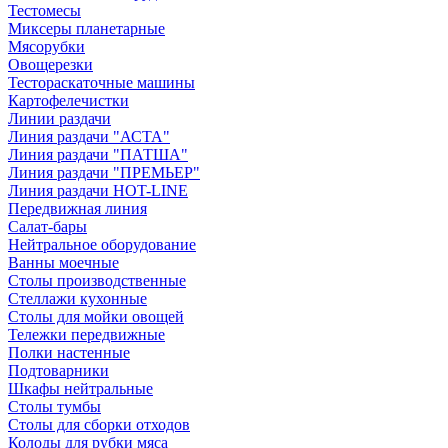
Тестомесы
Миксеры планетарные
Мясорубки
Овощерезки
Тестораскаточные машины
Картофелечистки
Линии раздачи
Линия раздачи "АСТА"
Линия раздачи "ПАТША"
Линия раздачи "ПРЕМЬЕР"
Линия раздачи HOT-LINE
Передвижная линия
Салат-бары
Нейтральное оборудование
Ванны моечные
Столы производственные
Стеллажи кухонные
Столы для мойки овощей
Тележки передвижные
Полки настенные
Подтоварники
Шкафы нейтральные
Столы тумбы
Столы для сборки отходов
Колоды для рубки мяса