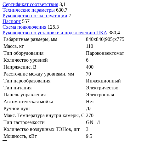
Сертификат соответствия
3,1
Технические параметры
630,7
Руководство по эксплуатации
7
Паспорт
557
Схема подключения
125,3
Руководство по установке и подключению ПКА
380,4
Габаритные размеры, мм
840х840(905)х775
Масса, кг
110
Тип оборудования
Пароконвектомат
Количество уровней
6
Напряжение, В
400
Расстояние между уровнями, мм
70
Тип парообразования
Инжекционный
Тип питания
Электричество
Панель управления
Электронная
Автоматическая мойка
Нет
Ручной душ
Да
Макс. Температура внутри камеры, С
270
Тип гастроемкости
GN 1/1
Количество воздушных ТЭНов, шт
3
Мощность, кВт
9.5