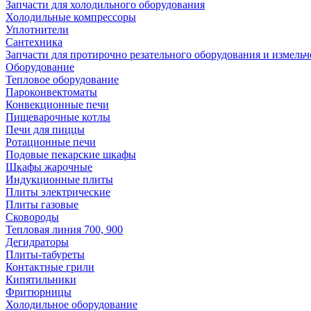
Запчасти для холодильного оборудования
Холодильные компрессоры
Уплотнители
Сантехника
Запчасти для протирочно резательного оборудования и измель
Оборудование
Тепловое оборудование
Пароконвектоматы
Конвекционные печи
Пищеварочные котлы
Печи для пиццы
Ротационные печи
Подовые пекарские шкафы
Шкафы жарочные
Индукционные плиты
Плиты электрические
Плиты газовые
Сковороды
Тепловая линия 700, 900
Дегидраторы
Плиты-табуреты
Контактные грили
Кипятильники
Фритюрницы
Холодильное оборудование