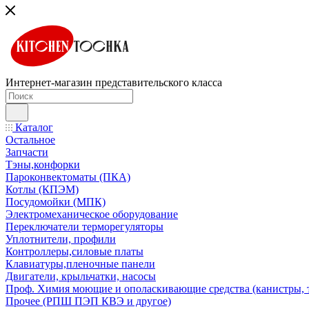
Интернет-магазин представительского класса
Каталог
Остальное
Запчасти
Тэны,конфорки
Пароконвектоматы (ПКА)
Котлы (КПЭМ)
Посудомойки (МПК)
Электромеханическое оборудование
Переключатели терморегуляторы
Уплотнители, профили
Контроллеры,силовые платы
Клавиатуры,пленочные панели
Двигатели, крыльчатки, насосы
Проф. Химия моющие и ополаскивающие средства (канистры, 
Прочее (РПШ ПЭП КВЭ и другое)