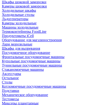
Шкафы шоковой заморозки
Камеры шоковой заморозки
Холодильные шкафы
Холодильные столы
Льдогенераторы
Камеры холодильные
Машины холодильные
Термоконтейнеры FoodLine
Продуктоматы iCell
Оборудование для магазиностроения
Лари морозильные
Шкафы для вызревания
Посудомоечное оборудование
Фронтальные посудомоечные машины
Купольные посудомоечные машины
Туннельные посудомоечные машины
Стаканомоечные машины
Аксессуары
Остальное
Столы
Котломоечные посудомоечные машины
Подставки
Механическое оборудование
Тестомесы
Миксеры планетарные