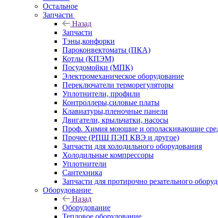
Остальное
Запчасти
Назад
Запчасти
Тэны,конфорки
Пароконвектоматы (ПКА)
Котлы (КПЭМ)
Посудомойки (МПК)
Электромеханическое оборудование
Переключатели терморегуляторы
Уплотнители, профили
Контроллеры,силовые платы
Клавиатуры,пленочные панели
Двигатели, крыльчатки, насосы
Проф. Химия моющие и ополаскивающие средс
Прочее (РПШ ПЭП КВЭ и другое)
Запчасти для холодильного оборудования
Холодильные компрессоры
Уплотнители
Сантехника
Запчасти для протирочно резательного обору
Оборудование
Назад
Оборудование
Тепловое оборудование