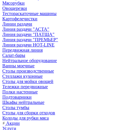
Мясорубки
Овощерезки
Тестораскаточные машины
Картофелечистки
Линии раздачи
Линия раздачи "АСТА"
Линия раздачи "ПАТША"
Линия раздачи "ПРЕМЬЕР"
Линия раздачи HOT-LINE
Передвижная линия
Салат-бары
Нейтральное оборудование
Ванны моечные
Столы производственные
Стеллажи кухонные
Столы для мойки овощей
Тележки передвижные
Полки настенные
Подтоварники
Шкафы нейтральные
Столы тумбы
Столы для сборки отходов
Колоды для рубки мяса
Акции
Услуги