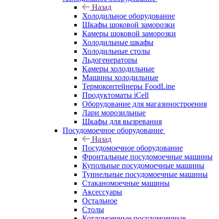
Назад
Холодильное оборудование
Шкафы шоковой заморозки
Камеры шоковой заморозки
Холодильные шкафы
Холодильные столы
Льдогенераторы
Камеры холодильные
Машины холодильные
Термоконтейнеры FoodLine
Продуктоматы iCell
Оборудование для магазиностроения
Лари морозильные
Шкафы для вызревания
Посудомоечное оборудование
Назад
Посудомоечное оборудование
Фронтальные посудомоечные машины
Купольные посудомоечные машины
Туннельные посудомоечные машины
Стаканомоечные машины
Аксессуары
Остальное
Столы
Котломоечные посудомоечные