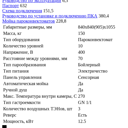
Руководство по эксплуатации
6,3
Паспорт
632
Схема подключения
151,5
Руководство по установке и подключению ПКА
380,4
Мойка пароконвектоматов
228,8
Габаритные размеры, мм
840x840(905)x1055
Масса, кг
150
Тип оборудования
Пароконвектомат
Количество уровней
10
Напряжение, В
400
Расстояние между уровнями, мм
70
Тип парообразования
Бойлерный
Тип питания
Электричество
Панель управления
Сенсорная
Автоматическая мойка
Да
Ручной душ
Да
Макс. Температура внутри камеры, С
270
Тип гастроемкости
GN 1/1
Количество воздушных ТЭНов, шт
3
Реверс
Есть
Мощность, кВт
12.5