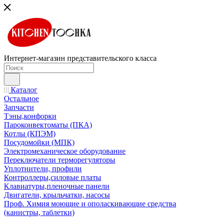
Интернет-магазин представительского класса
Каталог
Остальное
Запчасти
Тэны,конфорки
Пароконвектоматы (ПКА)
Котлы (КПЭМ)
Посудомойки (МПК)
Электромеханическое оборудование
Переключатели терморегуляторы
Уплотнители, профили
Контроллеры,силовые платы
Клавиатуры,пленочные панели
Двигатели, крыльчатки, насосы
Проф. Химия моющие и ополаскивающие средства
(канистры, таблетки)