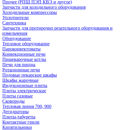
Прочее (РПШ ПЭП КВЭ и другое)
Запчасти для холодильного оборудования
Холодильные компрессоры
Уплотнители
Сантехника
Запчасти для протирочно резательного оборудования и
измельчения
Оборудование
Тепловое оборудование
Пароконвектоматы
Конвекционные печи
Пищеварочные котлы
Печи для пиццы
Ротационные печи
Подовые пекарские шкафы
Шкафы жарочные
Индукционные плиты
Плиты электрические
Плиты газовые
Сковороды
Тепловая линия 700, 900
Дегидраторы
Плиты-табуреты
Контактные грили
Кипятильники