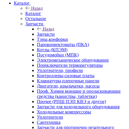
Каталог
Назад
Каталог
Остальное
Запчасти
Назад
Запчасти
Тэны,конфорки
Пароконвектоматы (ПКА)
Котлы (КПЭМ)
Посудомойки (МПК)
Электромеханическое оборудование
Переключатели терморегуляторы
Уплотнители, профили
Контроллеры,силовые платы
Клавиатуры,пленочные панели
Двигатели, крыльчатки, насосы
Проф. Химия моющие и ополаскивающие
средства (канистры, таблетки)
Прочее (РПШ ПЭП КВЭ и другое)
Запчасти для холодильного оборудования
Холодильные компрессоры
Уплотнители
Сантехника
Запчасти для протирочно резательного