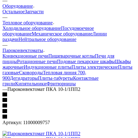
—
Оборудование
Остальное
Запчасти
—
Тепловое оборудование
Холодильное оборудование
Посудомоечное
оборудование
Механическое оборудование
Линии
раздачи
Нейтральное оборудование
—
Пароконвектоматы
Конвекционные печи
Пищеварочные котлы
Печи для
пиццы
Ротационные печи
Подовые пекарские шкафы
Шкафы
жарочные
Индукционные плиты
Плиты электрические
Плиты
газовые
Сковороды
Тепловая линия 700,
900
Дегидраторы
Плиты-табуреты
Контактные
грили
Кипятильники
Фритюрницы
—
Пароконвектомат ПКА 10-1/1ПП2
Артикул:
11000009757