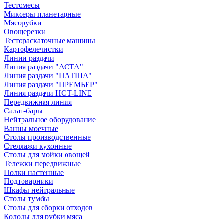
Тестомесы
Миксеры планетарные
Мясорубки
Овощерезки
Тестораскаточные машины
Картофелечистки
Линии раздачи
Линия раздачи "АСТА"
Линия раздачи "ПАТША"
Линия раздачи "ПРЕМЬЕР"
Линия раздачи HOT-LINE
Передвижная линия
Салат-бары
Нейтральное оборудование
Ванны моечные
Столы производственные
Стеллажи кухонные
Столы для мойки овощей
Тележки передвижные
Полки настенные
Подтоварники
Шкафы нейтральные
Столы тумбы
Столы для сборки отходов
Колоды для рубки мяса