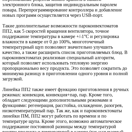
электронного блока, защитив индивидуальным паролем
повара. Перепрограммирование контроллера и добавление
новых программ осуществляется через USB-порт.
Такие дополнительные возможности пароконвектоматов
ПП2, как 5 скоростей вращения вентилятора, точное
поддержание температуры в камере +/-1°С и регулировка
влажности в камере от 0 до 100%, многоточечный
температурный щуп позволяют значительно улучшить
качество, а также расширить список приготовляемых блюд. В
пароконвектоматах реализован специальный алгоритм,
который позволяет использовать тепловую энергию
пропорционально весу продукта. Это позволяет сократить до
минимума разницу в приготовлении одного уровня и полной
загрузкой.
Линейка ПП2 также имеет функцию приготовления в ручных
режимах: конвекция, конвекция+пар, пар. Кроме того,
обладает следующими дополнительными режимами и
функциями: регенерация, расстойка, охлаждение, разогрев,
низкотемпературный пар. Так же, как и пароконвектоматы
линейки ПМ, ПП2 могут работать по времени и по
температуре щупа. Кроме этого, возможно автоматическое
поддержание постоянной разницы между температурой
внутри продукта и температурой в камере (так называемый