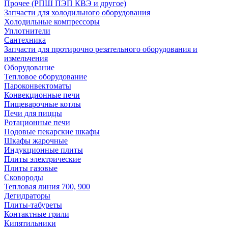
Прочее (РПШ ПЭП КВЭ и другое)
Запчасти для холодильного оборудования
Холодильные компрессоры
Уплотнители
Сантехника
Запчасти для протирочно резательного оборудования и
измельчения
Оборудование
Тепловое оборудование
Пароконвектоматы
Конвекционные печи
Пищеварочные котлы
Печи для пиццы
Ротационные печи
Подовые пекарские шкафы
Шкафы жарочные
Индукционные плиты
Плиты электрические
Плиты газовые
Сковороды
Тепловая линия 700, 900
Дегидраторы
Плиты-табуреты
Контактные грили
Кипятильники