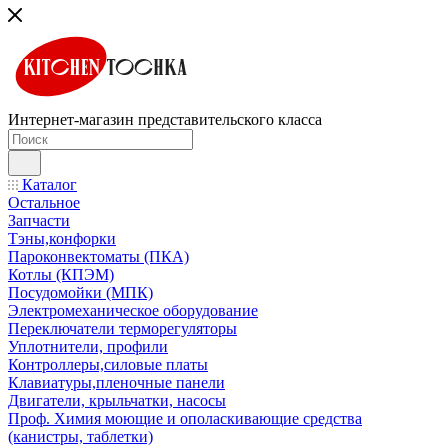
Интернет-магазин представительского класса
Каталог
Остальное
Запчасти
Тэны,конфорки
Пароконвектоматы (ПКА)
Котлы (КПЭМ)
Посудомойки (МПК)
Электромеханическое оборудование
Переключатели терморегуляторы
Уплотнители, профили
Контроллеры,силовые платы
Клавиатуры,пленочные панели
Двигатели, крыльчатки, насосы
Проф. Химия моющие и ополаскивающие средства
(канистры, таблетки)