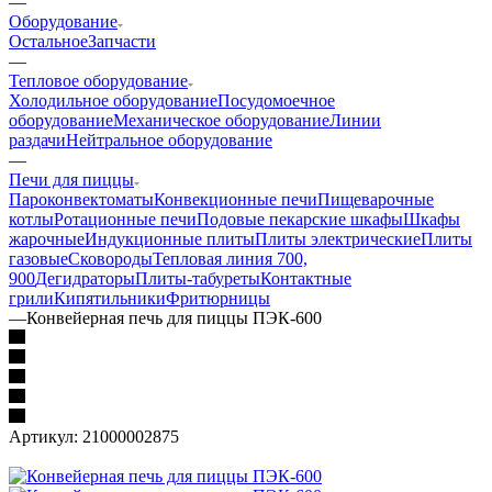
—
Оборудование
Остальное
Запчасти
—
Тепловое оборудование
Холодильное оборудование
Посудомоечное
оборудование
Механическое оборудование
Линии
раздачи
Нейтральное оборудование
—
Печи для пиццы
Пароконвектоматы
Конвекционные печи
Пищеварочные
котлы
Ротационные печи
Подовые пекарские шкафы
Шкафы
жарочные
Индукционные плиты
Плиты электрические
Плиты
газовые
Сковороды
Тепловая линия 700,
900
Дегидраторы
Плиты-табуреты
Контактные
грили
Кипятильники
Фритюрницы
—
Конвейерная печь для пиццы ПЭК-600
Артикул:
21000002875