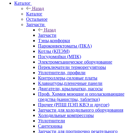
Каталог
Назад
Каталог
Остальное
Запчасти
Назад
Запчасти
Тэны,конфорки
Пароконвектоматы (ПКА)
Котлы (КПЭМ)
Посудомойки (МПК)
Электромеханическое оборудование
Переключатели терморегуляторы
Уплотнители, профили
Контроллеры,силовые платы
Клавиатуры,пленочные панели
Двигатели, крыльчатки, насосы
Проф. Химия моющие и ополаскивающие
средства (канистры, таблетки)
Прочее (РПШ ПЭП КВЭ и другое)
Запчасти для холодильного оборудования
Холодильные компрессоры
Уплотнители
Сантехника
Запчасти для протирочно резательного