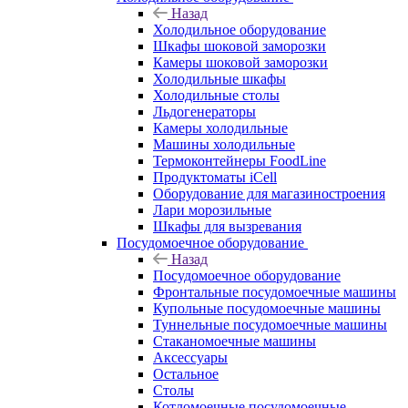
Назад
Холодильное оборудование
Шкафы шоковой заморозки
Камеры шоковой заморозки
Холодильные шкафы
Холодильные столы
Льдогенераторы
Камеры холодильные
Машины холодильные
Термоконтейнеры FoodLine
Продуктоматы iCell
Оборудование для магазиностроения
Лари морозильные
Шкафы для вызревания
Посудомоечное оборудование
Назад
Посудомоечное оборудование
Фронтальные посудомоечные машины
Купольные посудомоечные машины
Туннельные посудомоечные машины
Стаканомоечные машины
Аксессуары
Остальное
Столы
Котломоечные посудомоечные