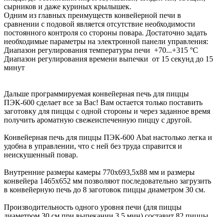
сырников и даже куриных крылышек.
Одним из главных преимуществ конвейерной печи в
сравнении с подовой является отсутствие необходимости
постоянного контроля со стороны повара. Достаточно задать
необходимые параметры на электронной панели управления:
Диапазон регулирования температуры печи +70...+315 °C
Диапазон регулирования времени выпечки от 15 секунд до 15
минут
Дальше программируемая конвейерная печь для пиццы
ПЭК-600 сделает все за Вас! Вам остается только поставить
заготовку для пиццы с одной стороны и через заданное время
получить ароматную свежеиспеченную пиццу с другой.
Конвейерная печь для пиццы ПЭК-600 Abat настолько легка и
удобна в управлении, что с ней без труда справится и
неискушенный повар.
Внутренние размеры камеры 770х693,5х88 мм и размеры
конвейера 1465х652 мм позволяют последовательно загрузить
в конвейерную печь до 8 заготовок пиццы диаметром 30 см.
Производительность одного уровня печи (для пиццы
диаметром 30 см при выпекании 3,5 мин) составит 82 пиццы