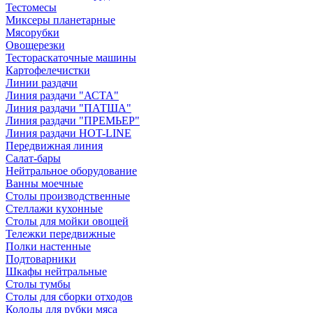
Тестомесы
Миксеры планетарные
Мясорубки
Овощерезки
Тестораскаточные машины
Картофелечистки
Линии раздачи
Линия раздачи "АСТА"
Линия раздачи "ПАТША"
Линия раздачи "ПРЕМЬЕР"
Линия раздачи HOT-LINE
Передвижная линия
Салат-бары
Нейтральное оборудование
Ванны моечные
Столы производственные
Стеллажи кухонные
Столы для мойки овощей
Тележки передвижные
Полки настенные
Подтоварники
Шкафы нейтральные
Столы тумбы
Столы для сборки отходов
Колоды для рубки мяса