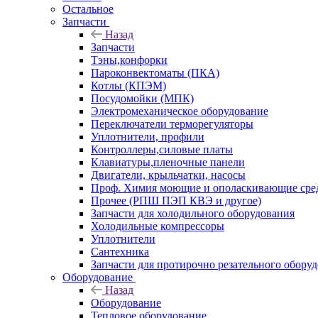
Остальное
Запчасти
Назад
Запчасти
Тэны,конфорки
Пароконвектоматы (ПКА)
Котлы (КПЭМ)
Посудомойки (МПК)
Электромеханическое оборудование
Переключатели терморегуляторы
Уплотнители, профили
Контроллеры,силовые платы
Клавиатуры,пленочные панели
Двигатели, крыльчатки, насосы
Проф. Химия моющие и ополаскивающие средс
Прочее (РПШ ПЭП КВЭ и другое)
Запчасти для холодильного оборудования
Холодильные компрессоры
Уплотнители
Сантехника
Запчасти для протирочно резательного обору
Оборудование
Назад
Оборудование
Тепловое оборудование