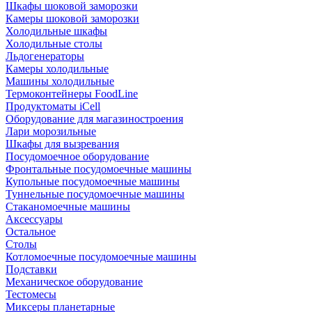
Шкафы шоковой заморозки
Камеры шоковой заморозки
Холодильные шкафы
Холодильные столы
Льдогенераторы
Камеры холодильные
Машины холодильные
Термоконтейнеры FoodLine
Продуктоматы iCell
Оборудование для магазиностроения
Лари морозильные
Шкафы для вызревания
Посудомоечное оборудование
Фронтальные посудомоечные машины
Купольные посудомоечные машины
Туннельные посудомоечные машины
Стаканомоечные машины
Аксессуары
Остальное
Столы
Котломоечные посудомоечные машины
Подставки
Механическое оборудование
Тестомесы
Миксеры планетарные