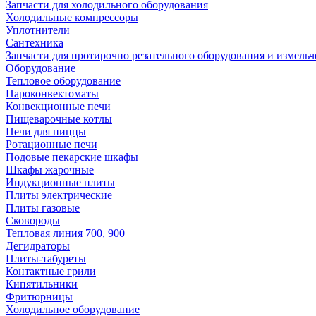
Запчасти для холодильного оборудования
Холодильные компрессоры
Уплотнители
Сантехника
Запчасти для протирочно резательного оборудования и измель
Оборудование
Тепловое оборудование
Пароконвектоматы
Конвекционные печи
Пищеварочные котлы
Печи для пиццы
Ротационные печи
Подовые пекарские шкафы
Шкафы жарочные
Индукционные плиты
Плиты электрические
Плиты газовые
Сковороды
Тепловая линия 700, 900
Дегидраторы
Плиты-табуреты
Контактные грили
Кипятильники
Фритюрницы
Холодильное оборудование