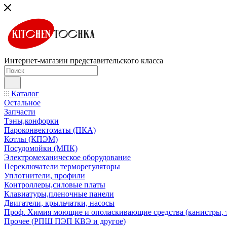
Интернет-магазин представительского класса
Каталог
Остальное
Запчасти
Тэны,конфорки
Пароконвектоматы (ПКА)
Котлы (КПЭМ)
Посудомойки (МПК)
Электромеханическое оборудование
Переключатели терморегуляторы
Уплотнители, профили
Контроллеры,силовые платы
Клавиатуры,пленочные панели
Двигатели, крыльчатки, насосы
Проф. Химия моющие и ополаскивающие средства (канистры, 
Прочее (РПШ ПЭП КВЭ и другое)