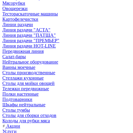
Мясорубки
Овощерезки
Тестораскаточные машины
Картофелечистки
Линии раздачи
Линия раздачи "АСТА"
Линия раздачи "ПАТША"
Линия раздачи "ПРЕМЬЕР"
Линия раздачи HOT-LINE
Передвижная линия
Салат-бары
Нейтральное оборудование
Ванны моечные
Столы производственные
Стеллажи кухонные
Столы для мойки овощей
Тележки передвижные
Полки настенные
Подтоварники
Шкафы нейтральные
Столы тумбы
Столы для сборки отходов
Колоды для рубки мяса
Акции
Услуги