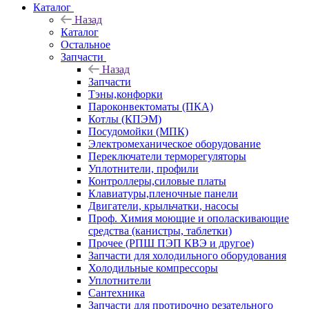
Каталог
Назад
Каталог
Остальное
Запчасти
Назад
Запчасти
Тэны,конфорки
Пароконвектоматы (ПКА)
Котлы (КПЭМ)
Посудомойки (МПК)
Электромеханическое оборудование
Переключатели терморегуляторы
Уплотнители, профили
Контроллеры,силовые платы
Клавиатуры,пленочные панели
Двигатели, крыльчатки, насосы
Проф. Химия моющие и ополаскивающие
средства (канистры, таблетки)
Прочее (РПШ ПЭП КВЭ и другое)
Запчасти для холодильного оборудования
Холодильные компрессоры
Уплотнители
Сантехника
Запчасти для протирочно резательного