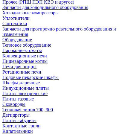
Прочее (РПШ ПЭП КВЭ и другое)
Запчасти для холодильного оборудования
Холодильные компрессоры
Уплотнители
Сантехника
Запчасти для протирочно резательного оборудования и
измельчения
Оборудование
Тепловое оборудование
Пароконвектоматы
Конвекционные печи
Пищеварочные котлы
Печи для пиццы
Ротационные печи
Подовые пекарские шкафы
Шкафы жарочные
Индукционные плиты
Плиты электрические
Плиты газовые
Сковороды
Тепловая линия 700, 900
Дегидраторы
Плиты-табуреты
Контактные грили
Кипятильники