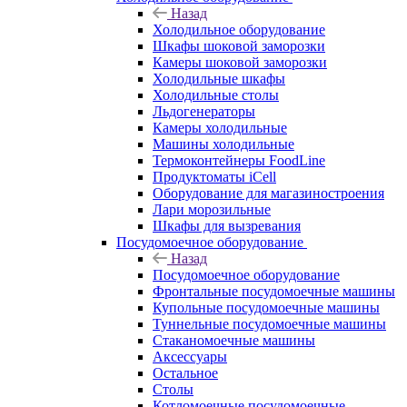
Назад
Холодильное оборудование
Шкафы шоковой заморозки
Камеры шоковой заморозки
Холодильные шкафы
Холодильные столы
Льдогенераторы
Камеры холодильные
Машины холодильные
Термоконтейнеры FoodLine
Продуктоматы iCell
Оборудование для магазиностроения
Лари морозильные
Шкафы для вызревания
Посудомоечное оборудование
Назад
Посудомоечное оборудование
Фронтальные посудомоечные машины
Купольные посудомоечные машины
Туннельные посудомоечные машины
Стаканомоечные машины
Аксессуары
Остальное
Столы
Котломоечные посудомоечные