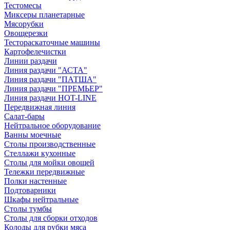
Тестомесы
Миксеры планетарные
Мясорубки
Овощерезки
Тестораскаточные машины
Картофелечистки
Линии раздачи
Линия раздачи "АСТА"
Линия раздачи "ПАТША"
Линия раздачи "ПРЕМЬЕР"
Линия раздачи HOT-LINE
Передвижная линия
Салат-бары
Нейтральное оборудование
Ванны моечные
Столы производственные
Стеллажи кухонные
Столы для мойки овощей
Тележки передвижные
Полки настенные
Подтоварники
Шкафы нейтральные
Столы тумбы
Столы для сборки отходов
Колоды для рубки мяса