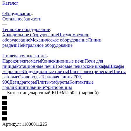
Каталог
—
Оборудование
Остальное
Запчасти
—
Тепловое оборудование
Холодильное оборудование
Посудомоечное
оборудование
Механическое оборудование
Линии
раздачи
Нейтральное оборудование
—
Пищеварочные котлы
Пароконвектоматы
Конвекционные печи
Печи для
пиццы
Ротационные печи
Подовые пекарские шкафы
Шкафы
жарочные
Индукционные плиты
Плиты электрические
Плиты
газовые
Сковороды
Тепловая линия 700,
900
Дегидраторы
Плиты-табуреты
Контактные
грили
Кипятильники
Фритюрницы
—
Котел пищеварочный КПЭМ-250П (паровой)
Артикул:
11000011225