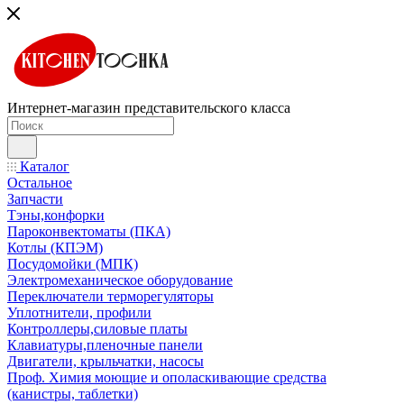
Интернет-магазин представительского класса
Каталог
Остальное
Запчасти
Тэны,конфорки
Пароконвектоматы (ПКА)
Котлы (КПЭМ)
Посудомойки (МПК)
Электромеханическое оборудование
Переключатели терморегуляторы
Уплотнители, профили
Контроллеры,силовые платы
Клавиатуры,пленочные панели
Двигатели, крыльчатки, насосы
Проф. Химия моющие и ополаскивающие средства
(канистры, таблетки)