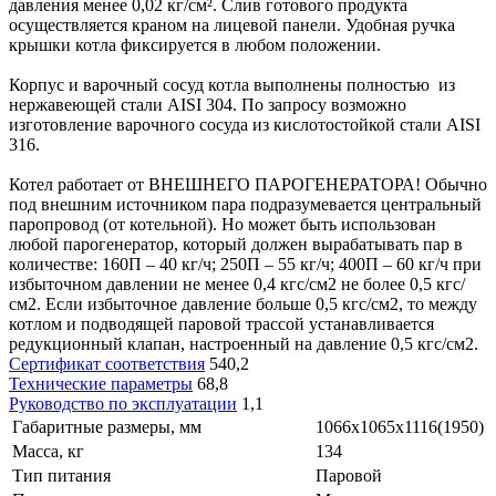
давления менее 0,02 кг/см². Слив готового продукта
осуществляется краном на лицевой панели. Удобная ручка
крышки котла фиксируется в любом положении.
Корпус и варочный сосуд котла выполнены полностью из
нержавеющей стали AISI 304. По запросу возможно
изготовление варочного сосуда из кислотостойкой стали AISI
316.
Котел работает от ВНЕШНЕГО ПАРОГЕНЕРАТОРА! Обычно
под внешним источником пара подразумевается центральный
паропровод (от котельной). Но может быть использован
любой парогенератор, который должен вырабатывать пар в
количестве: 160П – 40 кг/ч; 250П – 55 кг/ч; 400П – 60 кг/ч при
избыточном давлении не менее 0,4 кгс/см2 не более 0,5 кгс/
см2. Если избыточное давление больше 0,5 кгс/см2, то между
котлом и подводящей паровой трассой устанавливается
редукционный клапан, настроенный на давление 0,5 кгс/см2.
Сертификат соответствия
540,2
Технические параметры
68,8
Руководство по эксплуатации
1,1
Габаритные размеры, мм
1066х1065х1116(1950)
Масса, кг
134
Тип питания
Паровой