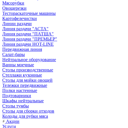
Мясорубки
Овощерезки
Тестораскаточные машины
Картофелечистки
Линии раздачи
Линия раздачи "АСТА"
Линия раздачи "ПАТША"
Линия раздачи "ПРЕМЬЕР"
Линия раздачи HOT-LINE
Передвижная линия
Салат-бары
Нейтральное оборудование
Ванны моечные
Столы производственные
Стеллажи кухонные
Столы для мойки овощей
Тележки передвижные
Полки настенные
Подтоварники
Шкафы нейтральные
Столы тумбы
Столы для сборки отходов
Колоды для рубки мяса
Акции
Услуги