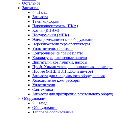
Остальное
Запчасти
Назад
Запчасти
Тэны,конфорки
Пароконвектоматы (ПКА)
Котлы (КПЭМ)
Посудомойки (МПК)
Электромеханическое оборудование
Переключатели терморегуляторы
Уплотнители, профили
Контроллеры,силовые платы
Клавиатуры,пленочные панели
Двигатели, крыльчатки, насосы
Проф. Химия моющие и ополаскивающие средс
Прочее (РПШ ПЭП КВЭ и другое)
Запчасти для холодильного оборудования
Холодильные компрессоры
Уплотнители
Сантехника
Запчасти для протирочно резательного обору
Оборудование
Назад
Оборудование
Тепловое оборудование