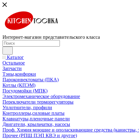
Интернет-магазин представительского класса
Каталог
Остальное
Запчасти
Тэны,конфорки
Пароконвектоматы (ПКА)
Котлы (КПЭМ)
Посудомойки (МПК)
Электромеханическое оборудование
Переключатели терморегуляторы
Уплотнители, профили
Контроллеры,силовые платы
Клавиатуры,пленочные панели
Двигатели, крыльчатки, насосы
Проф. Химия моющие и ополаскивающие средства (канистры, 
Прочее (РПШ ПЭП КВЭ и другое)