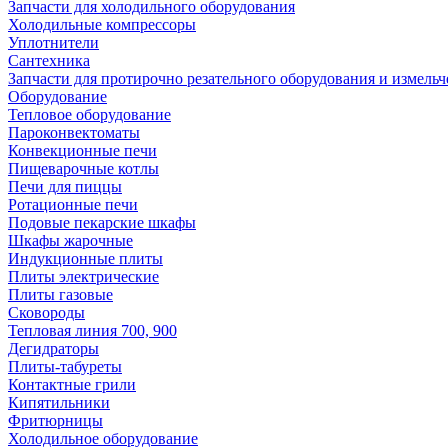
Запчасти для холодильного оборудования
Холодильные компрессоры
Уплотнители
Сантехника
Запчасти для протирочно резательного оборудования и измель
Оборудование
Тепловое оборудование
Пароконвектоматы
Конвекционные печи
Пищеварочные котлы
Печи для пиццы
Ротационные печи
Подовые пекарские шкафы
Шкафы жарочные
Индукционные плиты
Плиты электрические
Плиты газовые
Сковороды
Тепловая линия 700, 900
Дегидраторы
Плиты-табуреты
Контактные грили
Кипятильники
Фритюрницы
Холодильное оборудование