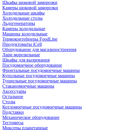
Шкафы шоковой заморозки
Камеры шоковой заморозки
Холодильные шкафы
Холодильные столы
Льдогенераторы
Камеры холодильные
Машины холодильные
Термоконтейнеры FoodLine
Продуктоматы iCell
Оборудование для магазиностроения
Лари морозильные
Шкафы для вызревания
Посудомоечное оборудование
Фронтальные посудомоечные машины
Купольные посудомоечные машины
Туннельные посудомоечные машины
Стаканомоечные машины
Аксессуары
Остальное
Столы
Котломоечные посудомоечные машины
Подставки
Механическое оборудование
Тестомесы
Миксеры планетарные