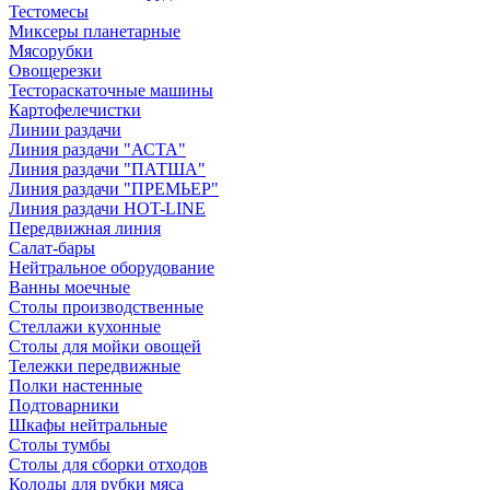
Тестомесы
Миксеры планетарные
Мясорубки
Овощерезки
Тестораскаточные машины
Картофелечистки
Линии раздачи
Линия раздачи "АСТА"
Линия раздачи "ПАТША"
Линия раздачи "ПРЕМЬЕР"
Линия раздачи HOT-LINE
Передвижная линия
Салат-бары
Нейтральное оборудование
Ванны моечные
Столы производственные
Стеллажи кухонные
Столы для мойки овощей
Тележки передвижные
Полки настенные
Подтоварники
Шкафы нейтральные
Столы тумбы
Столы для сборки отходов
Колоды для рубки мяса