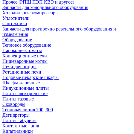
Прочее (РПШ ПЭП КВЭ и другое)
Запчасти для холодильного оборудования
Холодильные компрессоры
Уплотнители
Сантехника
Запчасти для протирочно резательного оборудования и
измельчения
Оборудование
Тепловое оборудование
Пароконвектоматы
Конвекционные печи
Пищеварочные котлы
Печи для пиццы
Ротационные печи
Подовые пекарские шкафы
Шкафы жарочные
Индукционные плиты
Плиты электрические
Плиты газовые
Сковороды
Тепловая линия 700, 900
Дегидраторы
Плиты-табуреты
Контактные грили
Кипятильники