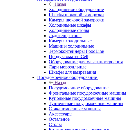
Назад
Холодильное оборудование
Шкафы шоковой заморозки
Камеры шоковой заморозки
Холодильные шкафы
Холодильные столы
Льдогенераторы
Камеры холодильные
Машины холодильные
Термоконтейнеры FoodLine
Продуктоматы iCell
Оборудование для магазиностроения
Лари морозильные
Шкафы для вызревания
Посудомоечное оборудование
Назад
Посудомоечное оборудование
Фронтальные посудомоечные машины
Купольные посудомоечные машины
Туннельные посудомоечные машины
Стаканомоечные машины
Аксессуары
Остальное
Столы
Котломоечные посудомоечные