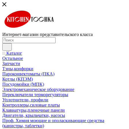
Интернет-магазин представительского класса
Каталог
Остальное
Запчасти
Тэны,конфорки
Пароконвектоматы (ПКА)
Котлы (КПЭМ)
Посудомойки (МПК)
Электромеханическое оборудование
Переключатели терморегуляторы
Уплотнители, профили
Контроллеры,силовые платы
Клавиатуры,пленочные панели
Двигатели, крыльчатки, насосы
Проф. Химия моющие и ополаскивающие средства
(канистры, таблетки)