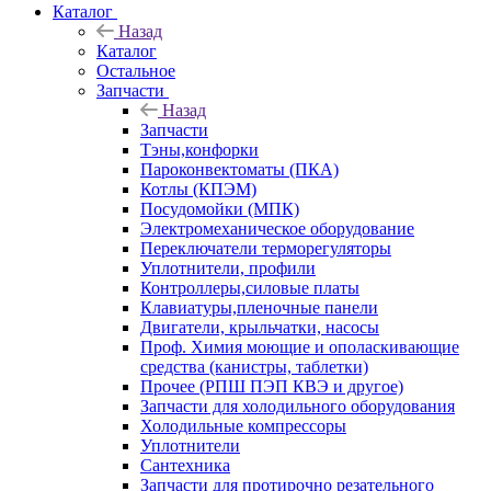
Каталог
Назад
Каталог
Остальное
Запчасти
Назад
Запчасти
Тэны,конфорки
Пароконвектоматы (ПКА)
Котлы (КПЭМ)
Посудомойки (МПК)
Электромеханическое оборудование
Переключатели терморегуляторы
Уплотнители, профили
Контроллеры,силовые платы
Клавиатуры,пленочные панели
Двигатели, крыльчатки, насосы
Проф. Химия моющие и ополаскивающие
средства (канистры, таблетки)
Прочее (РПШ ПЭП КВЭ и другое)
Запчасти для холодильного оборудования
Холодильные компрессоры
Уплотнители
Сантехника
Запчасти для протирочно резательного