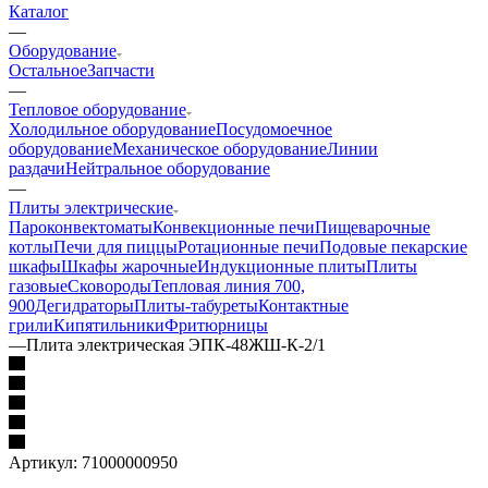
Каталог
—
Оборудование
Остальное
Запчасти
—
Тепловое оборудование
Холодильное оборудование
Посудомоечное
оборудование
Механическое оборудование
Линии
раздачи
Нейтральное оборудование
—
Плиты электрические
Пароконвектоматы
Конвекционные печи
Пищеварочные
котлы
Печи для пиццы
Ротационные печи
Подовые пекарские
шкафы
Шкафы жарочные
Индукционные плиты
Плиты
газовые
Сковороды
Тепловая линия 700,
900
Дегидраторы
Плиты-табуреты
Контактные
грили
Кипятильники
Фритюрницы
—
Плита электрическая ЭПК-48ЖШ-К-2/1
Артикул:
71000000950