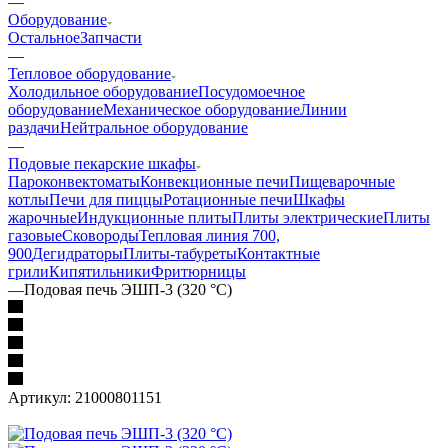
—
Оборудование
Остальное
Запчасти
—
Тепловое оборудование
Холодильное оборудование
Посудомоечное
оборудование
Механическое оборудование
Линии
раздачи
Нейтральное оборудование
—
Подовые пекарские шкафы
Пароконвектоматы
Конвекционные печи
Пищеварочные
котлы
Печи для пиццы
Ротационные печи
Шкафы
жарочные
Индукционные плиты
Плиты электрические
Плиты
газовые
Сковороды
Тепловая линия 700,
900
Дегидраторы
Плиты-табуреты
Контактные
грили
Кипятильники
Фритюрницы
—
Подовая печь ЭШП-3 (320 °C)
Артикул:
21000801151