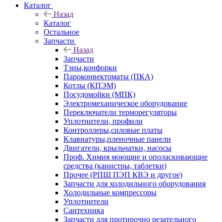
Каталог
Назад
Каталог
Остальное
Запчасти
Назад
Запчасти
Тэны,конфорки
Пароконвектоматы (ПКА)
Котлы (КПЭМ)
Посудомойки (МПК)
Электромеханическое оборудование
Переключатели терморегуляторы
Уплотнители, профили
Контроллеры,силовые платы
Клавиатуры,пленочные панели
Двигатели, крыльчатки, насосы
Проф. Химия моющие и ополаскивающие
средства (канистры, таблетки)
Прочее (РПШ ПЭП КВЭ и другое)
Запчасти для холодильного оборудования
Холодильные компрессоры
Уплотнители
Сантехника
Запчасти для протирочно резательного