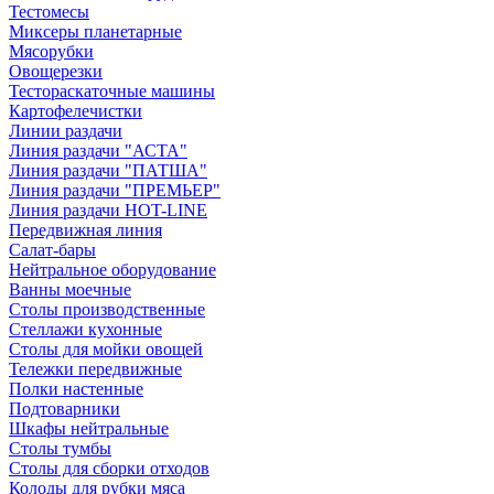
Тестомесы
Миксеры планетарные
Мясорубки
Овощерезки
Тестораскаточные машины
Картофелечистки
Линии раздачи
Линия раздачи "АСТА"
Линия раздачи "ПАТША"
Линия раздачи "ПРЕМЬЕР"
Линия раздачи HOT-LINE
Передвижная линия
Салат-бары
Нейтральное оборудование
Ванны моечные
Столы производственные
Стеллажи кухонные
Столы для мойки овощей
Тележки передвижные
Полки настенные
Подтоварники
Шкафы нейтральные
Столы тумбы
Столы для сборки отходов
Колоды для рубки мяса