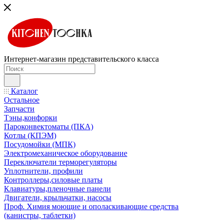
Интернет-магазин представительского класса
Каталог
Остальное
Запчасти
Тэны,конфорки
Пароконвектоматы (ПКА)
Котлы (КПЭМ)
Посудомойки (МПК)
Электромеханическое оборудование
Переключатели терморегуляторы
Уплотнители, профили
Контроллеры,силовые платы
Клавиатуры,пленочные панели
Двигатели, крыльчатки, насосы
Проф. Химия моющие и ополаскивающие средства
(канистры, таблетки)