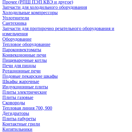
Прочее (РПШ ПЭП КВЭ и другое)
Запчасти для холодильного оборудования
Холодильные компрессоры
Уплотнители
Сантехника
Запчасти для протирочно резательного оборудования и
измельчения
Оборудование
Тепловое оборудование
Пароконвектоматы
Конвекционные печи
Пищеварочные котлы
Печи для пиццы
Ротационные печи
Подовые пекарские шкафы
Шкафы жарочные
Индукционные плиты
Плиты электрические
Плиты газовые
Сковороды
Тепловая линия 700, 900
Дегидраторы
Плиты-табуреты
Контактные грили
Кипятильники