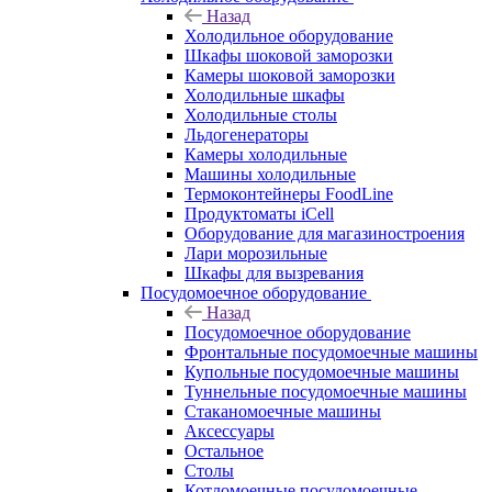
Назад
Холодильное оборудование
Шкафы шоковой заморозки
Камеры шоковой заморозки
Холодильные шкафы
Холодильные столы
Льдогенераторы
Камеры холодильные
Машины холодильные
Термоконтейнеры FoodLine
Продуктоматы iCell
Оборудование для магазиностроения
Лари морозильные
Шкафы для вызревания
Посудомоечное оборудование
Назад
Посудомоечное оборудование
Фронтальные посудомоечные машины
Купольные посудомоечные машины
Туннельные посудомоечные машины
Стаканомоечные машины
Аксессуары
Остальное
Столы
Котломоечные посудомоечные