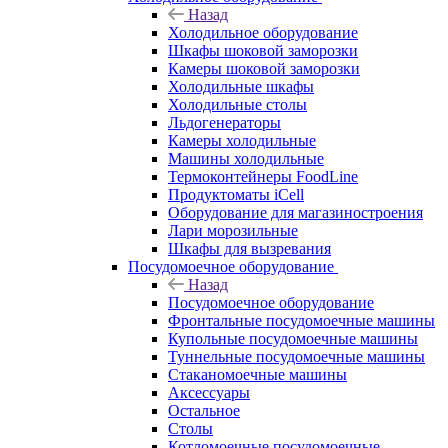
Назад
Холодильное оборудование
Шкафы шоковой заморозки
Камеры шоковой заморозки
Холодильные шкафы
Холодильные столы
Льдогенераторы
Камеры холодильные
Машины холодильные
Термоконтейнеры FoodLine
Продуктоматы iCell
Оборудование для магазиностроения
Лари морозильные
Шкафы для вызревания
Посудомоечное оборудование
Назад
Посудомоечное оборудование
Фронтальные посудомоечные машины
Купольные посудомоечные машины
Туннельные посудомоечные машины
Стаканомоечные машины
Аксессуары
Остальное
Столы
Котломоечные посудомоечные