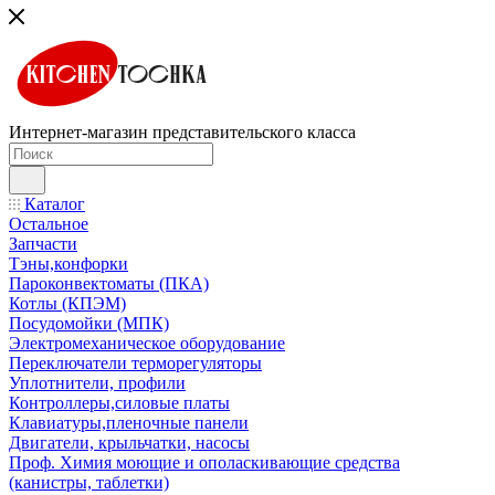
Интернет-магазин представительского класса
Каталог
Остальное
Запчасти
Тэны,конфорки
Пароконвектоматы (ПКА)
Котлы (КПЭМ)
Посудомойки (МПК)
Электромеханическое оборудование
Переключатели терморегуляторы
Уплотнители, профили
Контроллеры,силовые платы
Клавиатуры,пленочные панели
Двигатели, крыльчатки, насосы
Проф. Химия моющие и ополаскивающие средства
(канистры, таблетки)