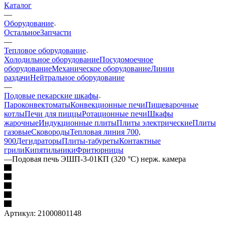
Каталог
—
Оборудование
Остальное
Запчасти
—
Тепловое оборудование
Холодильное оборудование
Посудомоечное
оборудование
Механическое оборудование
Линии
раздачи
Нейтральное оборудование
—
Подовые пекарские шкафы
Пароконвектоматы
Конвекционные печи
Пищеварочные
котлы
Печи для пиццы
Ротационные печи
Шкафы
жарочные
Индукционные плиты
Плиты электрические
Плиты
газовые
Сковороды
Тепловая линия 700,
900
Дегидраторы
Плиты-табуреты
Контактные
грили
Кипятильники
Фритюрницы
—
Подовая печь ЭШП-3-01КП (320 °C) нерж. камера
Артикул:
21000801148