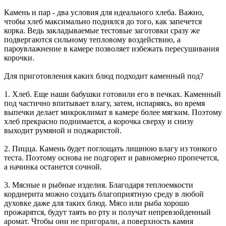
Камень и пар - два условия для идеального хлеба. Важно,
чтобы хлеб максимально поднялся до того, как запечется
корка. Ведь закладываемые тестовые заготовки сразу же
подвергаются сильному тепловому воздействию, а
пароувлажнение в камере позволяет избежать пересушивания
корочки.
Для приготовления каких блюд подходит каменный под?
1. Хлеб. Еще наши бабушки готовили его в печках. Каменный
под частично впитывает влагу, затем, испаряясь, во время
выпечки делает микроклимат в камере более мягким. Поэтому
хлеб прекрасно поднимается, а корочка сверху и снизу
выходит румяной и поджаристой.
2. Пицца. Камень будет поглощать лишнюю влагу из тонкого
теста. Поэтому основа не подгорит и равномерно пропечется,
а начинка останется сочной.
3. Мясные и рыбные изделия. Благодаря теплоемкости
кордиерита можно создать благоприятную среду в любой
духовке даже для таких блюд. Мясо или рыба хорошо
прожарятся, будут таять во рту и получат непревзойденный
аромат. Чтобы они не пригорали, а поверхность камня