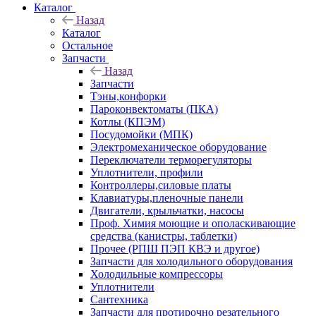
Каталог
Назад
Каталог
Остальное
Запчасти
Назад
Запчасти
Тэны,конфорки
Пароконвектоматы (ПКА)
Котлы (КПЭМ)
Посудомойки (МПК)
Электромеханическое оборудование
Переключатели терморегуляторы
Уплотнители, профили
Контроллеры,силовые платы
Клавиатуры,пленочные панели
Двигатели, крыльчатки, насосы
Проф. Химия моющие и ополаскивающие
средства (канистры, таблетки)
Прочее (РПШ ПЭП КВЭ и другое)
Запчасти для холодильного оборудования
Холодильные компрессоры
Уплотнители
Сантехника
Запчасти для протирочно резательного