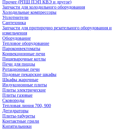
Прочее (РПШ ПЭП КВЭ и другое)
Запчасти для холодильного оборудования
Холодильные компрессоры
Уплотнители
Сантехника
Запчасти для протирочно резательного оборудования и
измельчения
Оборудование
Тепловое оборудование
Пароконвектоматы
Конвекционные печи
Пищеварочные котлы
Печи для пиццы
Ротационные печи
Подовые пекарские шкафы
Шкафы жарочные
Индукционные плиты
Плиты электрические
Плиты газовые
Сковороды
Тепловая линия 700, 900
Дегидраторы
Плиты-табуреты
Контактные грили
Кипятильники