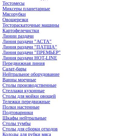
Тестомесы
Миксеры планетарные
Мясорубки
Овощерезки
Тестораскаточные машины
Картофелечистки
Линии раздачи
Линия раздачи "АСТА"
Линия раздачи "ПАТША"
Линия раздачи "ПРЕМЬЕР"
Линия раздачи HOT-LINE
Передвижная линия
Салат-бары
Нейтральное оборудование
Ванны моечные
Столы производственные
Стеллажи кухонные
Столы для мойки овощей
Тележки передвижные
Полки настенные
Подтоварники
Шкафы нейтральные
Столы тумбы
Столы для сборки отходов
Колоды для рубки мяса