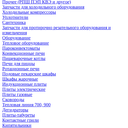
Прочее (РПШ ПЭП КВЭ и другое)
Запчасти для холодильного оборудования
Холодильные компрессоры
Уплотнители
Сантехника
Запчасти для протирочно резательного оборудования и
измельчения
Оборудование
Тепловое оборудование
Пароконвектоматы
Конвекционные печи
Пищеварочные котлы
Печи для пиццы
Ротационные печи
Подовые пекарские шкафы
Шкафы жарочные
Индукционные плиты
Плиты электрические
Плиты газовые
Сковороды
Тепловая линия 700, 900
Дегидраторы
Плиты-табуреты
Контактные грили
Кипятильники