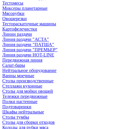
Тестомесы
Миксеры планетарные
Мясорубки
Овощерезки
Тестораскаточные машины
Картофелечистки
Линии раздачи
Линия раздачи "АСТА"
Линия раздачи "ПАТША"
Линия раздачи "ПРЕМЬЕР"
Линия раздачи HOT-LINE
Передвижная линия
Салат-бары
Нейтральное оборудование
Ванны моечные
Столы производственные
Стеллажи кухонные
Столы для мойки овощей
Тележки передвижные
Полки настенные
Подтоварники
Шкафы нейтральные
Столы тумбы
Столы для сборки отходов
Колоды для рубки мяса