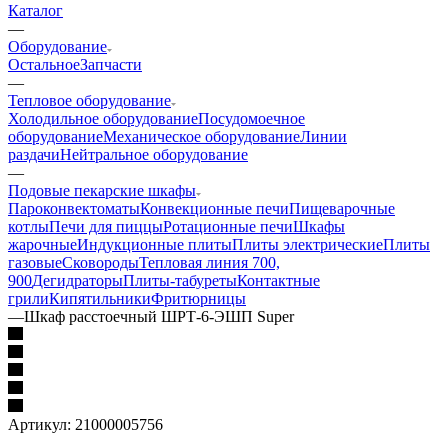
Каталог
—
Оборудование
Остальное
Запчасти
—
Тепловое оборудование
Холодильное оборудование
Посудомоечное
оборудование
Механическое оборудование
Линии
раздачи
Нейтральное оборудование
—
Подовые пекарские шкафы
Пароконвектоматы
Конвекционные печи
Пищеварочные
котлы
Печи для пиццы
Ротационные печи
Шкафы
жарочные
Индукционные плиты
Плиты электрические
Плиты
газовые
Сковороды
Тепловая линия 700,
900
Дегидраторы
Плиты-табуреты
Контактные
грили
Кипятильники
Фритюрницы
—
Шкаф расстоечный ШРТ-6-ЭШП Super
Артикул:
21000005756