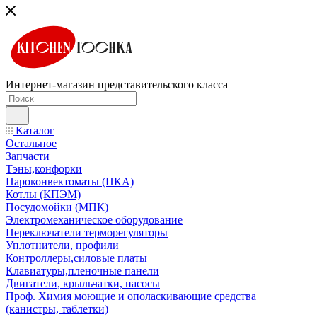
Интернет-магазин представительского класса
Каталог
Остальное
Запчасти
Тэны,конфорки
Пароконвектоматы (ПКА)
Котлы (КПЭМ)
Посудомойки (МПК)
Электромеханическое оборудование
Переключатели терморегуляторы
Уплотнители, профили
Контроллеры,силовые платы
Клавиатуры,пленочные панели
Двигатели, крыльчатки, насосы
Проф. Химия моющие и ополаскивающие средства
(канистры, таблетки)