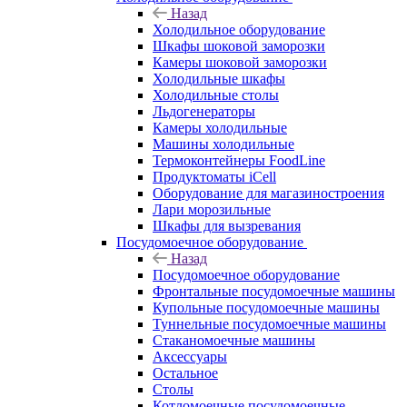
Назад
Холодильное оборудование
Шкафы шоковой заморозки
Камеры шоковой заморозки
Холодильные шкафы
Холодильные столы
Льдогенераторы
Камеры холодильные
Машины холодильные
Термоконтейнеры FoodLine
Продуктоматы iCell
Оборудование для магазиностроения
Лари морозильные
Шкафы для вызревания
Посудомоечное оборудование
Назад
Посудомоечное оборудование
Фронтальные посудомоечные машины
Купольные посудомоечные машины
Туннельные посудомоечные машины
Стаканомоечные машины
Аксессуары
Остальное
Столы
Котломоечные посудомоечные