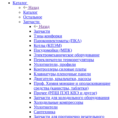
Каталог
Назад
Каталог
Остальное
Запчасти
Назад
Запчасти
Тэны,конфорки
Пароконвектоматы (ПКА)
Котлы (КПЭМ)
Посудомойки (МПК)
Электромеханическое оборудование
Переключатели терморегуляторы
Уплотнители, профили
Контроллеры,силовые платы
Клавиатуры,пленочные панели
Двигатели, крыльчатки, насосы
Проф. Химия моющие и ополаскивающие
средства (канистры, таблетки)
Прочее (РПШ ПЭП КВЭ и другое)
Запчасти для холодильного оборудования
Холодильные компрессоры
Уплотнители
Сантехника
Запчасти для протирочно резательного