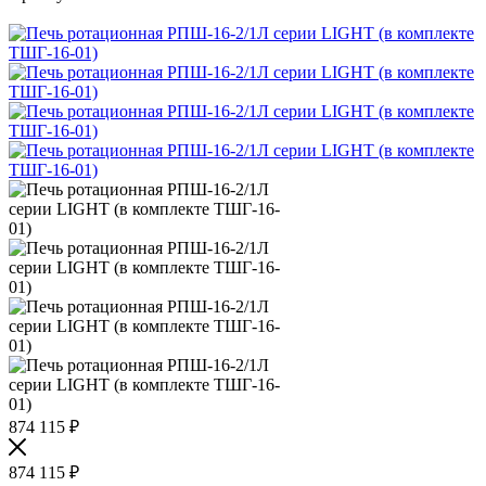
874 115
₽
874 115
₽