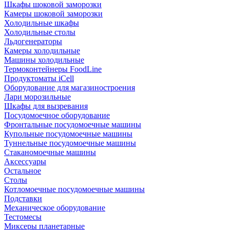
Шкафы шоковой заморозки
Камеры шоковой заморозки
Холодильные шкафы
Холодильные столы
Льдогенераторы
Камеры холодильные
Машины холодильные
Термоконтейнеры FoodLine
Продуктоматы iCell
Оборудование для магазиностроения
Лари морозильные
Шкафы для вызревания
Посудомоечное оборудование
Фронтальные посудомоечные машины
Купольные посудомоечные машины
Туннельные посудомоечные машины
Стаканомоечные машины
Аксессуары
Остальное
Столы
Котломоечные посудомоечные машины
Подставки
Механическое оборудование
Тестомесы
Миксеры планетарные