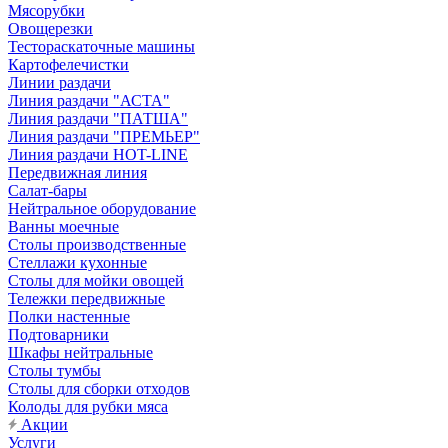
Мясорубки
Овощерезки
Тестораскаточные машины
Картофелечистки
Линии раздачи
Линия раздачи "АСТА"
Линия раздачи "ПАТША"
Линия раздачи "ПРЕМЬЕР"
Линия раздачи HOT-LINE
Передвижная линия
Салат-бары
Нейтральное оборудование
Ванны моечные
Столы производственные
Стеллажи кухонные
Столы для мойки овощей
Тележки передвижные
Полки настенные
Подтоварники
Шкафы нейтральные
Столы тумбы
Столы для сборки отходов
Колоды для рубки мяса
Акции
Услуги