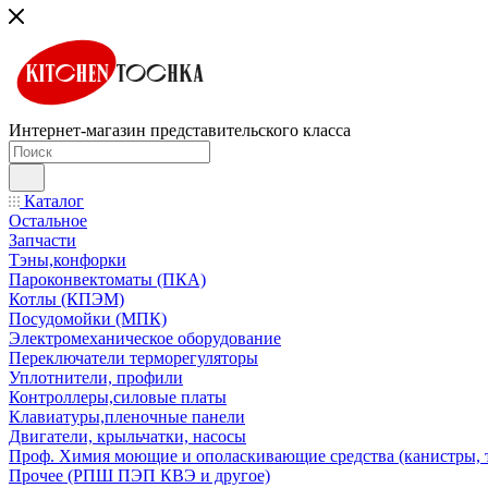
Интернет-магазин представительского класса
Каталог
Остальное
Запчасти
Тэны,конфорки
Пароконвектоматы (ПКА)
Котлы (КПЭМ)
Посудомойки (МПК)
Электромеханическое оборудование
Переключатели терморегуляторы
Уплотнители, профили
Контроллеры,силовые платы
Клавиатуры,пленочные панели
Двигатели, крыльчатки, насосы
Проф. Химия моющие и ополаскивающие средства (канистры, 
Прочее (РПШ ПЭП КВЭ и другое)