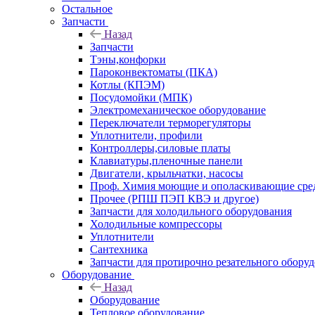
Остальное
Запчасти
Назад
Запчасти
Тэны,конфорки
Пароконвектоматы (ПКА)
Котлы (КПЭМ)
Посудомойки (МПК)
Электромеханическое оборудование
Переключатели терморегуляторы
Уплотнители, профили
Контроллеры,силовые платы
Клавиатуры,пленочные панели
Двигатели, крыльчатки, насосы
Проф. Химия моющие и ополаскивающие средс
Прочее (РПШ ПЭП КВЭ и другое)
Запчасти для холодильного оборудования
Холодильные компрессоры
Уплотнители
Сантехника
Запчасти для протирочно резательного обору
Оборудование
Назад
Оборудование
Тепловое оборудование