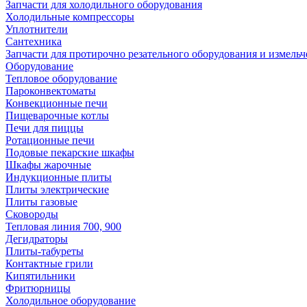
Запчасти для холодильного оборудования
Холодильные компрессоры
Уплотнители
Сантехника
Запчасти для протирочно резательного оборудования и измель
Оборудование
Тепловое оборудование
Пароконвектоматы
Конвекционные печи
Пищеварочные котлы
Печи для пиццы
Ротационные печи
Подовые пекарские шкафы
Шкафы жарочные
Индукционные плиты
Плиты электрические
Плиты газовые
Сковороды
Тепловая линия 700, 900
Дегидраторы
Плиты-табуреты
Контактные грили
Кипятильники
Фритюрницы
Холодильное оборудование