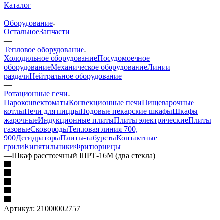
Каталог
—
Оборудование
Остальное
Запчасти
—
Тепловое оборудование
Холодильное оборудование
Посудомоечное
оборудование
Механическое оборудование
Линии
раздачи
Нейтральное оборудование
—
Ротационные печи
Пароконвектоматы
Конвекционные печи
Пищеварочные
котлы
Печи для пиццы
Подовые пекарские шкафы
Шкафы
жарочные
Индукционные плиты
Плиты электрические
Плиты
газовые
Сковороды
Тепловая линия 700,
900
Дегидраторы
Плиты-табуреты
Контактные
грили
Кипятильники
Фритюрницы
—
Шкаф расстоечный ШРТ-16М (два стекла)
Артикул:
21000002757