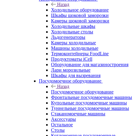
Назад
Холодильное оборудование
Шкафы шоковой заморозки
Камеры шоковой заморозки
Холодильные шкафы
Холодильные столы
Льдогенераторы
Камеры холодильные
Машины холодильные
Термоконтейнеры FoodLine
Продуктоматы iCell
Оборудование для магазиностроения
Лари морозильные
Шкафы для вызревания
Посудомоечное оборудование
Назад
Посудомоечное оборудование
Фронтальные посудомоечные машины
Купольные посудомоечные машины
Туннельные посудомоечные машины
Стаканомоечные машины
Аксессуары
Остальное
Столы
Котломоечные посудомоечные