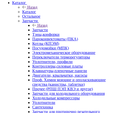
Каталог
Назад
Каталог
Остальное
Запчасти
Назад
Запчасти
Тэны,конфорки
Пароконвектоматы (ПКА)
Котлы (КПЭМ)
Посудомойки (МПК)
Электромеханическое оборудование
Переключатели терморегуляторы
Уплотнители, профили
Контроллеры,силовые платы
Клавиатуры,пленочные панели
Двигатели, крыльчатки, насосы
Проф. Химия моющие и ополаскивающие
средства (канистры, таблетки)
Прочее (РПШ ПЭП КВЭ и другое)
Запчасти для холодильного оборудования
Холодильные компрессоры
Уплотнители
Сантехника
Запчасти для протирочно резательного