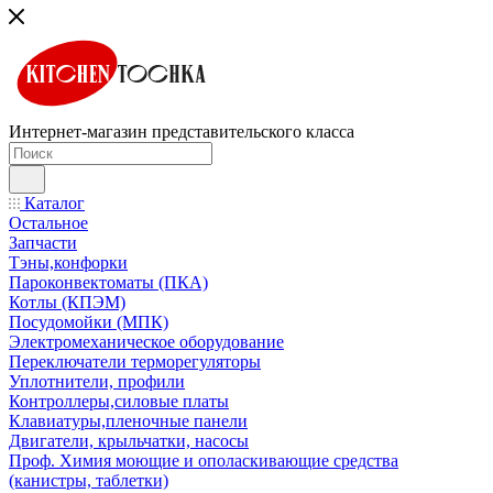
Интернет-магазин представительского класса
Каталог
Остальное
Запчасти
Тэны,конфорки
Пароконвектоматы (ПКА)
Котлы (КПЭМ)
Посудомойки (МПК)
Электромеханическое оборудование
Переключатели терморегуляторы
Уплотнители, профили
Контроллеры,силовые платы
Клавиатуры,пленочные панели
Двигатели, крыльчатки, насосы
Проф. Химия моющие и ополаскивающие средства
(канистры, таблетки)