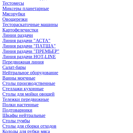
Тестомесы
Миксеры планетарные
Мясорубки
Овощерезки
Тестораскаточные машины
Картофелечистки
Линии раздачи
Линия раздачи "АСТА"
Линия раздачи "ПАТША"
Линия раздачи "ПРЕМЬЕР"
Линия раздачи HOT-LINE
Передвижная линия
Салат-бары
Нейтральное оборудование
Ванны моечные
Столы производственные
Стеллажи кухонные
Столы для мойки овощей
Тележки передвижные
Полки настенные
Подтоварники
Шкафы нейтральные
Столы тумбы
Столы для сборки отходов
Колоды для рубки мяса