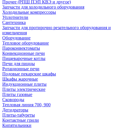
Прочее (РПШ ПЭП КВЭ и другое)
Запчасти для холодильного оборудования
Холодильные компрессоры
Уплотнители
Сантехника
Запчасти для протирочно резательного оборудования и
измельчения
Оборудование
Тепловое оборудование
Пароконвектоматы
Конвекционные печи
Пищеварочные котлы
Печи для пиццы
Ротационные печи
Подовые пекарские шкафы
Шкафы жарочные
Индукционные плиты
Плиты электрические
Плиты газовые
Сковороды
Тепловая линия 700, 900
Дегидраторы
Плиты-табуреты
Контактные грили
Кипятильники