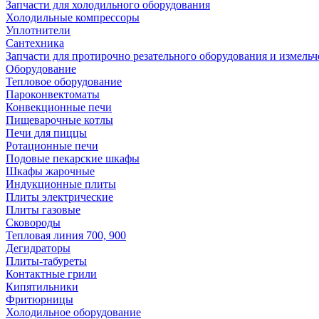
Запчасти для холодильного оборудования
Холодильные компрессоры
Уплотнители
Сантехника
Запчасти для протирочно резательного оборудования и измель
Оборудование
Тепловое оборудование
Пароконвектоматы
Конвекционные печи
Пищеварочные котлы
Печи для пиццы
Ротационные печи
Подовые пекарские шкафы
Шкафы жарочные
Индукционные плиты
Плиты электрические
Плиты газовые
Сковороды
Тепловая линия 700, 900
Дегидраторы
Плиты-табуреты
Контактные грили
Кипятильники
Фритюрницы
Холодильное оборудование