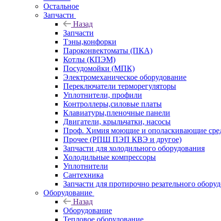
Остальное
Запчасти
Назад
Запчасти
Тэны,конфорки
Пароконвектоматы (ПКА)
Котлы (КПЭМ)
Посудомойки (МПК)
Электромеханическое оборудование
Переключатели терморегуляторы
Уплотнители, профили
Контроллеры,силовые платы
Клавиатуры,пленочные панели
Двигатели, крыльчатки, насосы
Проф. Химия моющие и ополаскивающие средс
Прочее (РПШ ПЭП КВЭ и другое)
Запчасти для холодильного оборудования
Холодильные компрессоры
Уплотнители
Сантехника
Запчасти для протирочно резательного обору
Оборудование
Назад
Оборудование
Тепловое оборудование