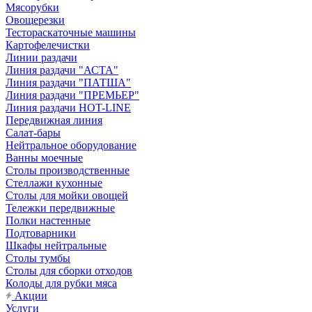
Мясорубки
Овощерезки
Тестораскаточные машины
Картофелечистки
Линии раздачи
Линия раздачи "АСТА"
Линия раздачи "ПАТША"
Линия раздачи "ПРЕМЬЕР"
Линия раздачи HOT-LINE
Передвижная линия
Салат-бары
Нейтральное оборудование
Ванны моечные
Столы производственные
Стеллажи кухонные
Столы для мойки овощей
Тележки передвижные
Полки настенные
Подтоварники
Шкафы нейтральные
Столы тумбы
Столы для сборки отходов
Колоды для рубки мяса
Акции
Услуги