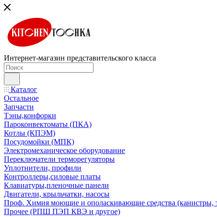
Интернет-магазин представительского класса
Каталог
Остальное
Запчасти
Тэны,конфорки
Пароконвектоматы (ПКА)
Котлы (КПЭМ)
Посудомойки (МПК)
Электромеханическое оборудование
Переключатели терморегуляторы
Уплотнители, профили
Контроллеры,силовые платы
Клавиатуры,пленочные панели
Двигатели, крыльчатки, насосы
Проф. Химия моющие и ополаскивающие средства (канистры, 
Прочее (РПШ ПЭП КВЭ и другое)