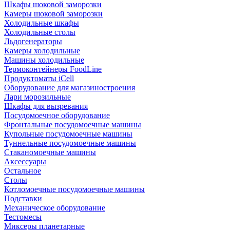
Шкафы шоковой заморозки
Камеры шоковой заморозки
Холодильные шкафы
Холодильные столы
Льдогенераторы
Камеры холодильные
Машины холодильные
Термоконтейнеры FoodLine
Продуктоматы iCell
Оборудование для магазиностроения
Лари морозильные
Шкафы для вызревания
Посудомоечное оборудование
Фронтальные посудомоечные машины
Купольные посудомоечные машины
Туннельные посудомоечные машины
Стаканомоечные машины
Аксессуары
Остальное
Столы
Котломоечные посудомоечные машины
Подставки
Механическое оборудование
Тестомесы
Миксеры планетарные