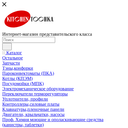
Интернет-магазин представительского класса
Каталог
Остальное
Запчасти
Тэны,конфорки
Пароконвектоматы (ПКА)
Котлы (КПЭМ)
Посудомойки (МПК)
Электромеханическое оборудование
Переключатели терморегуляторы
Уплотнители, профили
Контроллеры,силовые платы
Клавиатуры,пленочные панели
Двигатели, крыльчатки, насосы
Проф. Химия моющие и ополаскивающие средства
(канистры, таблетки)