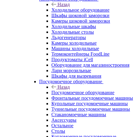
Назад
Холодильное оборудование
Шкафы шоковой заморозки
Камеры шоковой заморозки
Холодильные шкафы
Холодильные столы
Льдогенераторы
Камеры холодильные
Машины холодильные
Термоконтейнеры FoodLine
Продуктоматы iCell
Оборудование для магазиностроения
Лари морозильные
Шкафы для вызревания
Посудомоечное оборудование
Назад
Посудомоечное оборудование
Фронтальные посудомоечные машины
Купольные посудомоечные машины
Туннельные посудомоечные машины
Стаканомоечные машины
Аксессуары
Остальное
Столы
Котломоечные посудомоечные