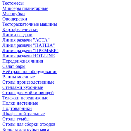
Тестомесы
Миксеры планетарные
Мясорубки
Овощерезки
Тестораскаточные машины
Картофелечистки
Линии раздачи
Линия раздачи "АСТА"
Линия раздачи "ПАТША"
Линия раздачи "ПРЕМЬЕР"
Линия раздачи HOT-LINE
Передвижная линия
Салат-бары
Нейтральное оборудование
Ванны моечные
Столы производственные
Стеллажи кухонные
Столы для мойки овощей
Тележки передвижные
Полки настенные
Подтоварники
Шкафы нейтральные
Столы тумбы
Столы для сборки отходов
Колоды для рубки мяса