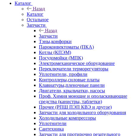
Каталог
Назад
Каталог
Остальное
Запчасти
Назад
Запчасти
Тэны,конфорки
Пароконвектоматы (ПКА)
Котлы (КПЭМ)
Посудомойки (МПК)
Электромеханическое оборудование
Переключатели терморегуляторы
Уплотнители, профили
Контроллеры,силовые платы
Клавиатуры,пленочные панели
Двигатели, крыльчатки, насосы
Проф. Химия моющие и ополаскивающие
средства (канистры, таблетки)
Прочее (РПШ ПЭП КВЭ и другое)
Запчасти для холодильного оборудования
Холодильные компрессоры
Уплотнители
Сантехника
Запчасти для протирочно резательного