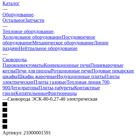
Каталог
—
Оборудование
Остальное
Запчасти
—
Тепловое оборудование
Холодильное оборудование
Посудомоечное
оборудование
Механическое оборудование
Линии
раздачи
Нейтральное оборудование
—
Сковороды
Пароконвектоматы
Конвекционные печи
Пищеварочные
котлы
Печи для пиццы
Ротационные печи
Подовые пекарские
шкафы
Шкафы жарочные
Индукционные плиты
Плиты
электрические
Плиты газовые
Тепловая линия 700,
900
Дегидраторы
Плиты-табуреты
Контактные
грили
Кипятильники
Фритюрницы
—
Сковорода ЭСК-80-0,27-40 электрическая
Артикул:
21000001591