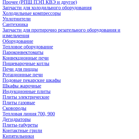
Прочее (РПШ ПЭП КВЭ и другое)
Запчасти для холодильного оборудования
Холодильные компрессоры
Уплотнители
Сантехника
Запчасти для протирочно резательного оборудования и
измельчения
Оборудование
Тепловое оборудование
Пароконвектоматы
Конвекционные печи
Пищеварочные котлы
Печи для пиццы
Ротационные печи
Подовые пекарские шкафы
Шкафы жарочные
Индукционные плиты
Плиты электрические
Плиты газовые
Сковороды
Тепловая линия 700, 900
Дегидраторы
Плиты-табуреты
Контактные грили
Кипятильники