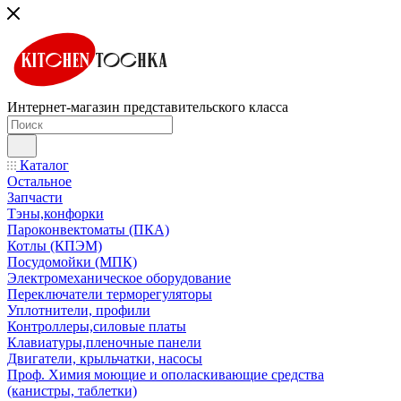
Интернет-магазин представительского класса
Каталог
Остальное
Запчасти
Тэны,конфорки
Пароконвектоматы (ПКА)
Котлы (КПЭМ)
Посудомойки (МПК)
Электромеханическое оборудование
Переключатели терморегуляторы
Уплотнители, профили
Контроллеры,силовые платы
Клавиатуры,пленочные панели
Двигатели, крыльчатки, насосы
Проф. Химия моющие и ополаскивающие средства
(канистры, таблетки)