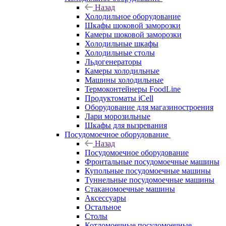
Назад
Холодильное оборудование
Шкафы шоковой заморозки
Камеры шоковой заморозки
Холодильные шкафы
Холодильные столы
Льдогенераторы
Камеры холодильные
Машины холодильные
Термоконтейнеры FoodLine
Продуктоматы iCell
Оборудование для магазиностроения
Лари морозильные
Шкафы для вызревания
Посудомоечное оборудование
Назад
Посудомоечное оборудование
Фронтальные посудомоечные машины
Купольные посудомоечные машины
Туннельные посудомоечные машины
Стаканомоечные машины
Аксессуары
Остальное
Столы
Котломоечные посудомоечные