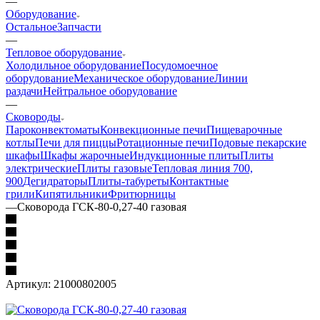
—
Оборудование
Остальное
Запчасти
—
Тепловое оборудование
Холодильное оборудование
Посудомоечное
оборудование
Механическое оборудование
Линии
раздачи
Нейтральное оборудование
—
Сковороды
Пароконвектоматы
Конвекционные печи
Пищеварочные
котлы
Печи для пиццы
Ротационные печи
Подовые пекарские
шкафы
Шкафы жарочные
Индукционные плиты
Плиты
электрические
Плиты газовые
Тепловая линия 700,
900
Дегидраторы
Плиты-табуреты
Контактные
грили
Кипятильники
Фритюрницы
—
Сковорода ГСК-80-0,27-40 газовая
Артикул:
21000802005