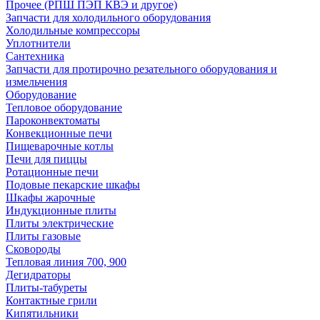
Прочее (РПШ ПЭП КВЭ и другое)
Запчасти для холодильного оборудования
Холодильные компрессоры
Уплотнители
Сантехника
Запчасти для протирочно резательного оборудования и
измельчения
Оборудование
Тепловое оборудование
Пароконвектоматы
Конвекционные печи
Пищеварочные котлы
Печи для пиццы
Ротационные печи
Подовые пекарские шкафы
Шкафы жарочные
Индукционные плиты
Плиты электрические
Плиты газовые
Сковороды
Тепловая линия 700, 900
Дегидраторы
Плиты-табуреты
Контактные грили
Кипятильники