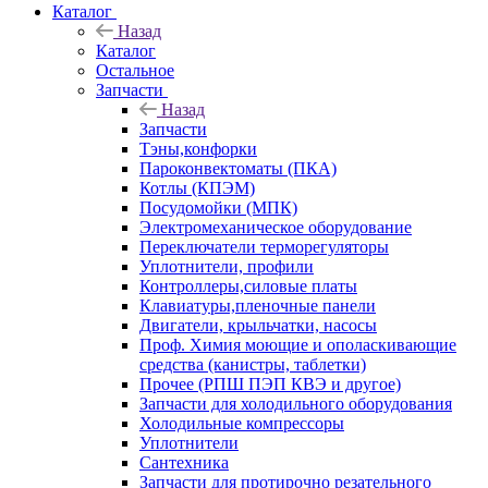
Каталог
Назад
Каталог
Остальное
Запчасти
Назад
Запчасти
Тэны,конфорки
Пароконвектоматы (ПКА)
Котлы (КПЭМ)
Посудомойки (МПК)
Электромеханическое оборудование
Переключатели терморегуляторы
Уплотнители, профили
Контроллеры,силовые платы
Клавиатуры,пленочные панели
Двигатели, крыльчатки, насосы
Проф. Химия моющие и ополаскивающие
средства (канистры, таблетки)
Прочее (РПШ ПЭП КВЭ и другое)
Запчасти для холодильного оборудования
Холодильные компрессоры
Уплотнители
Сантехника
Запчасти для протирочно резательного