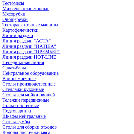
Тестомесы
Миксеры планетарные
Мясорубки
Овощерезки
Тестораскаточные машины
Картофелечистки
Линии раздачи
Линия раздачи "АСТА"
Линия раздачи "ПАТША"
Линия раздачи "ПРЕМЬЕР"
Линия раздачи HOT-LINE
Передвижная линия
Салат-бары
Нейтральное оборудование
Ванны моечные
Столы производственные
Стеллажи кухонные
Столы для мойки овощей
Тележки передвижные
Полки настенные
Подтоварники
Шкафы нейтральные
Столы тумбы
Столы для сборки отходов
Колоды для рубки мяса