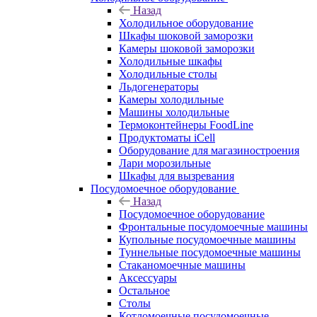
Назад
Холодильное оборудование
Шкафы шоковой заморозки
Камеры шоковой заморозки
Холодильные шкафы
Холодильные столы
Льдогенераторы
Камеры холодильные
Машины холодильные
Термоконтейнеры FoodLine
Продуктоматы iCell
Оборудование для магазиностроения
Лари морозильные
Шкафы для вызревания
Посудомоечное оборудование
Назад
Посудомоечное оборудование
Фронтальные посудомоечные машины
Купольные посудомоечные машины
Туннельные посудомоечные машины
Стаканомоечные машины
Аксессуары
Остальное
Столы
Котломоечные посудомоечные