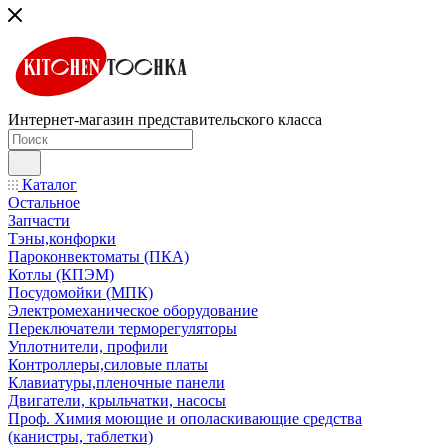
Интернет-магазин представительского класса
Каталог
Остальное
Запчасти
Тэны,конфорки
Пароконвектоматы (ПКА)
Котлы (КПЭМ)
Посудомойки (МПК)
Электромеханическое оборудование
Переключатели терморегуляторы
Уплотнители, профили
Контроллеры,силовые платы
Клавиатуры,пленочные панели
Двигатели, крыльчатки, насосы
Проф. Химия моющие и ополаскивающие средства
(канистры, таблетки)