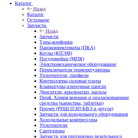
Каталог
Назад
Каталог
Остальное
Запчасти
Назад
Запчасти
Тэны,конфорки
Пароконвектоматы (ПКА)
Котлы (КПЭМ)
Посудомойки (МПК)
Электромеханическое оборудование
Переключатели терморегуляторы
Уплотнители, профили
Контроллеры,силовые платы
Клавиатуры,пленочные панели
Двигатели, крыльчатки, насосы
Проф. Химия моющие и ополаскивающие
средства (канистры, таблетки)
Прочее (РПШ ПЭП КВЭ и другое)
Запчасти для холодильного оборудования
Холодильные компрессоры
Уплотнители
Сантехника
Запчасти для протирочно резательного