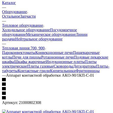
Каталог
—
Оборудование
Остальное
Запчасти
—
Тепловое оборудование
Холодильное оборудование
Посудомоечное
оборудование
Механическое оборудование
Линии
раздачи
Нейтральное оборудование
—
Тепловая линия 700, 900
Пароконвектоматы
Конвекционные печи
Пищеварочные
котлы
Печи для пиццы
Ротационные печи
Подовые пекарские
шкафы
Шкафы жарочные
Индукционные плиты
Плиты
электрические
Плиты газовые
Сковороды
Дегидраторы
Плиты-
табуреты
Контактные грили
Кипятильники
Фритюрницы
—
Аппарат контактной обработки АКО-90/1КП-С-01
Артикул:
21000802308