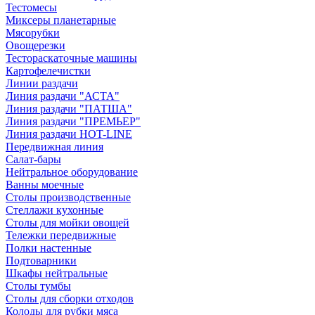
Тестомесы
Миксеры планетарные
Мясорубки
Овощерезки
Тестораскаточные машины
Картофелечистки
Линии раздачи
Линия раздачи "АСТА"
Линия раздачи "ПАТША"
Линия раздачи "ПРЕМЬЕР"
Линия раздачи HOT-LINE
Передвижная линия
Салат-бары
Нейтральное оборудование
Ванны моечные
Столы производственные
Стеллажи кухонные
Столы для мойки овощей
Тележки передвижные
Полки настенные
Подтоварники
Шкафы нейтральные
Столы тумбы
Столы для сборки отходов
Колоды для рубки мяса