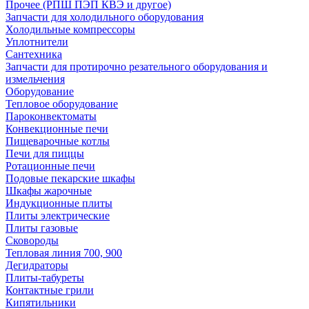
Прочее (РПШ ПЭП КВЭ и другое)
Запчасти для холодильного оборудования
Холодильные компрессоры
Уплотнители
Сантехника
Запчасти для протирочно резательного оборудования и
измельчения
Оборудование
Тепловое оборудование
Пароконвектоматы
Конвекционные печи
Пищеварочные котлы
Печи для пиццы
Ротационные печи
Подовые пекарские шкафы
Шкафы жарочные
Индукционные плиты
Плиты электрические
Плиты газовые
Сковороды
Тепловая линия 700, 900
Дегидраторы
Плиты-табуреты
Контактные грили
Кипятильники