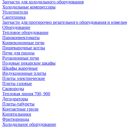
Запчасти для холодильного оборудования
Холодильные компрессоры
Уплотнители
Сантехника
Запчасти для протирочно резательного оборудования и измель
Оборудование
Тепловое оборудование
Пароконвектоматы
Конвекционные печи
Пищеварочные котлы
Печи для пиццы
Ротационные печи
Подовые пекарские шкафы
Шкафы жарочные
Индукционные плиты
Плиты электрические
Плиты газовые
Сковороды
Тепловая линия 700, 900
Дегидраторы
Плиты-табуреты
Контактные грили
Кипятильники
Фритюрницы
Холодильное оборудование