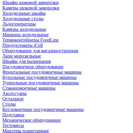
Шкафы шоковой заморозки
Камеры шоковой заморозки
Холодильные шкафы
Холодильные столы
Льдогенераторы
Камеры холодильные
Машины холодильные
Термоконтейнеры FoodLine
Продуктоматы iCell
Оборудование для магазиностроения
Лари морозильные
Шкафы для вызревания
Посудомоечное оборудование
Фронтальные посудомоечные машины
Купольные посудомоечные машины
Туннельные посудомоечные машины
Стаканомоечные машины
Аксессуары
Остальное
Столы
Котломоечные посудомоечные машины
Подставки
Механическое оборудование
Тестомесы
Миксеры планетарные