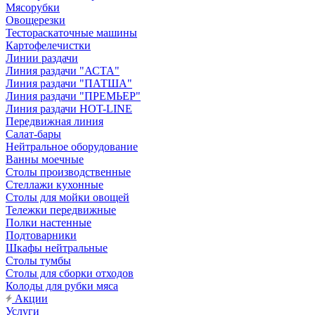
Мясорубки
Овощерезки
Тестораскаточные машины
Картофелечистки
Линии раздачи
Линия раздачи "АСТА"
Линия раздачи "ПАТША"
Линия раздачи "ПРЕМЬЕР"
Линия раздачи HOT-LINE
Передвижная линия
Салат-бары
Нейтральное оборудование
Ванны моечные
Столы производственные
Стеллажи кухонные
Столы для мойки овощей
Тележки передвижные
Полки настенные
Подтоварники
Шкафы нейтральные
Столы тумбы
Столы для сборки отходов
Колоды для рубки мяса
Акции
Услуги