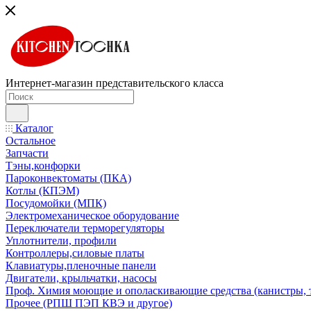
Интернет-магазин представительского класса
Каталог
Остальное
Запчасти
Тэны,конфорки
Пароконвектоматы (ПКА)
Котлы (КПЭМ)
Посудомойки (МПК)
Электромеханическое оборудование
Переключатели терморегуляторы
Уплотнители, профили
Контроллеры,силовые платы
Клавиатуры,пленочные панели
Двигатели, крыльчатки, насосы
Проф. Химия моющие и ополаскивающие средства (канистры, 
Прочее (РПШ ПЭП КВЭ и другое)