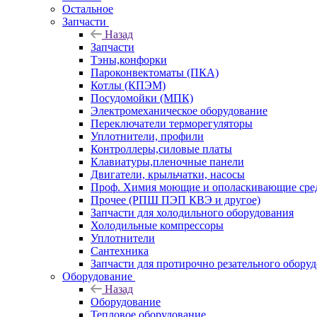
Остальное
Запчасти
Назад
Запчасти
Тэны,конфорки
Пароконвектоматы (ПКА)
Котлы (КПЭМ)
Посудомойки (МПК)
Электромеханическое оборудование
Переключатели терморегуляторы
Уплотнители, профили
Контроллеры,силовые платы
Клавиатуры,пленочные панели
Двигатели, крыльчатки, насосы
Проф. Химия моющие и ополаскивающие средс
Прочее (РПШ ПЭП КВЭ и другое)
Запчасти для холодильного оборудования
Холодильные компрессоры
Уплотнители
Сантехника
Запчасти для протирочно резательного обору
Оборудование
Назад
Оборудование
Тепловое оборудование