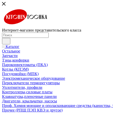
Интернет-магазин представительского класса
Каталог
Остальное
Запчасти
Тэны,конфорки
Пароконвектоматы (ПКА)
Котлы (КПЭМ)
Посудомойки (МПК)
Электромеханическое оборудование
Переключатели терморегуляторы
Уплотнители, профили
Контроллеры,силовые платы
Клавиатуры,пленочные панели
Двигатели, крыльчатки, насосы
Проф. Химия моющие и ополаскивающие средства (канистры, 
Прочее (РПШ ПЭП КВЭ и другое)