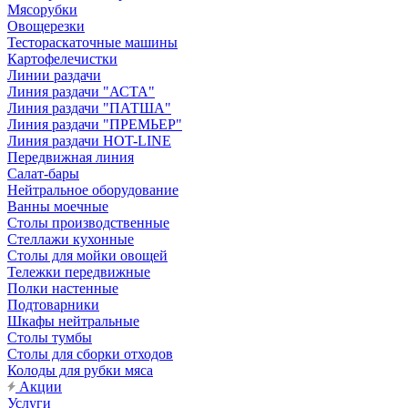
Мясорубки
Овощерезки
Тестораскаточные машины
Картофелечистки
Линии раздачи
Линия раздачи "АСТА"
Линия раздачи "ПАТША"
Линия раздачи "ПРЕМЬЕР"
Линия раздачи HOT-LINE
Передвижная линия
Салат-бары
Нейтральное оборудование
Ванны моечные
Столы производственные
Стеллажи кухонные
Столы для мойки овощей
Тележки передвижные
Полки настенные
Подтоварники
Шкафы нейтральные
Столы тумбы
Столы для сборки отходов
Колоды для рубки мяса
Акции
Услуги