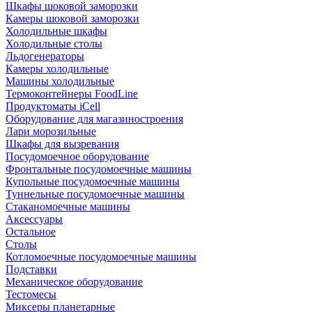
Шкафы шоковой заморозки
Камеры шоковой заморозки
Холодильные шкафы
Холодильные столы
Льдогенераторы
Камеры холодильные
Машины холодильные
Термоконтейнеры FoodLine
Продуктоматы iCell
Оборудование для магазиностроения
Лари морозильные
Шкафы для вызревания
Посудомоечное оборудование
Фронтальные посудомоечные машины
Купольные посудомоечные машины
Туннельные посудомоечные машины
Стаканомоечные машины
Аксессуары
Остальное
Столы
Котломоечные посудомоечные машины
Подставки
Механическое оборудование
Тестомесы
Миксеры планетарные