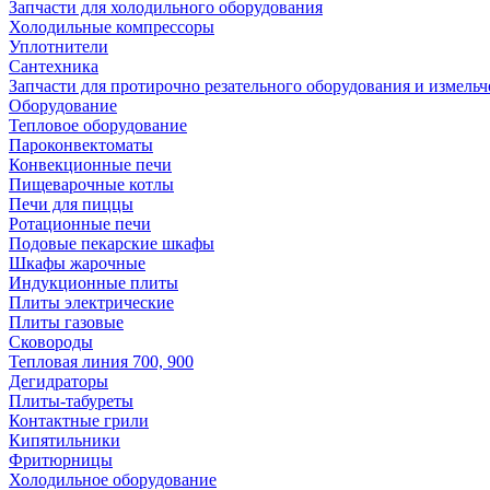
Запчасти для холодильного оборудования
Холодильные компрессоры
Уплотнители
Сантехника
Запчасти для протирочно резательного оборудования и измель
Оборудование
Тепловое оборудование
Пароконвектоматы
Конвекционные печи
Пищеварочные котлы
Печи для пиццы
Ротационные печи
Подовые пекарские шкафы
Шкафы жарочные
Индукционные плиты
Плиты электрические
Плиты газовые
Сковороды
Тепловая линия 700, 900
Дегидраторы
Плиты-табуреты
Контактные грили
Кипятильники
Фритюрницы
Холодильное оборудование