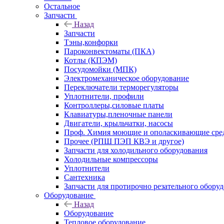
Остальное
Запчасти
Назад
Запчасти
Тэны,конфорки
Пароконвектоматы (ПКА)
Котлы (КПЭМ)
Посудомойки (МПК)
Электромеханическое оборудование
Переключатели терморегуляторы
Уплотнители, профили
Контроллеры,силовые платы
Клавиатуры,пленочные панели
Двигатели, крыльчатки, насосы
Проф. Химия моющие и ополаскивающие средс
Прочее (РПШ ПЭП КВЭ и другое)
Запчасти для холодильного оборудования
Холодильные компрессоры
Уплотнители
Сантехника
Запчасти для протирочно резательного обору
Оборудование
Назад
Оборудование
Тепловое оборудование