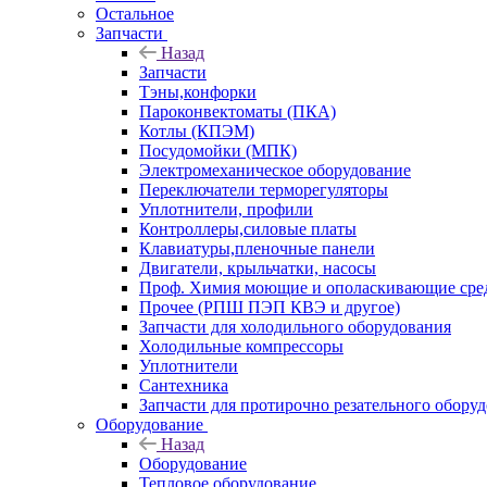
Остальное
Запчасти
Назад
Запчасти
Тэны,конфорки
Пароконвектоматы (ПКА)
Котлы (КПЭМ)
Посудомойки (МПК)
Электромеханическое оборудование
Переключатели терморегуляторы
Уплотнители, профили
Контроллеры,силовые платы
Клавиатуры,пленочные панели
Двигатели, крыльчатки, насосы
Проф. Химия моющие и ополаскивающие средс
Прочее (РПШ ПЭП КВЭ и другое)
Запчасти для холодильного оборудования
Холодильные компрессоры
Уплотнители
Сантехника
Запчасти для протирочно резательного обору
Оборудование
Назад
Оборудование
Тепловое оборудование