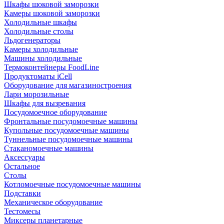
Шкафы шоковой заморозки
Камеры шоковой заморозки
Холодильные шкафы
Холодильные столы
Льдогенераторы
Камеры холодильные
Машины холодильные
Термоконтейнеры FoodLine
Продуктоматы iCell
Оборудование для магазиностроения
Лари морозильные
Шкафы для вызревания
Посудомоечное оборудование
Фронтальные посудомоечные машины
Купольные посудомоечные машины
Туннельные посудомоечные машины
Стаканомоечные машины
Аксессуары
Остальное
Столы
Котломоечные посудомоечные машины
Подставки
Механическое оборудование
Тестомесы
Миксеры планетарные