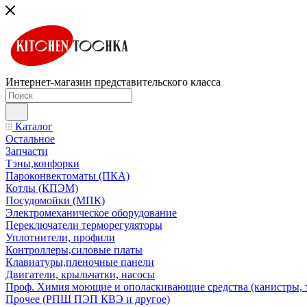
Интернет-магазин представительского класса
Каталог
Остальное
Запчасти
Тэны,конфорки
Пароконвектоматы (ПКА)
Котлы (КПЭМ)
Посудомойки (МПК)
Электромеханическое оборудование
Переключатели терморегуляторы
Уплотнители, профили
Контроллеры,силовые платы
Клавиатуры,пленочные панели
Двигатели, крыльчатки, насосы
Проф. Химия моющие и ополаскивающие средства (канистры, 
Прочее (РПШ ПЭП КВЭ и другое)