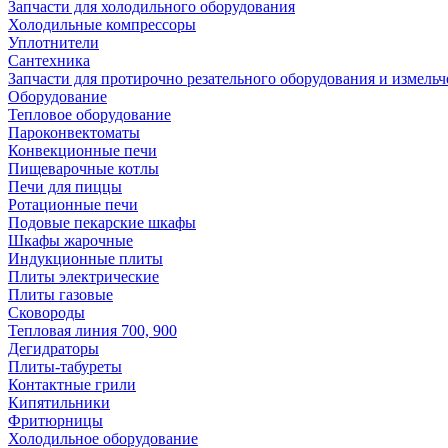
Запчасти для холодильного оборудования
Холодильные компрессоры
Уплотнители
Сантехника
Запчасти для протирочно резательного оборудования и измель
Оборудование
Тепловое оборудование
Пароконвектоматы
Конвекционные печи
Пищеварочные котлы
Печи для пиццы
Ротационные печи
Подовые пекарские шкафы
Шкафы жарочные
Индукционные плиты
Плиты электрические
Плиты газовые
Сковороды
Тепловая линия 700, 900
Дегидраторы
Плиты-табуреты
Контактные грили
Кипятильники
Фритюрницы
Холодильное оборудование