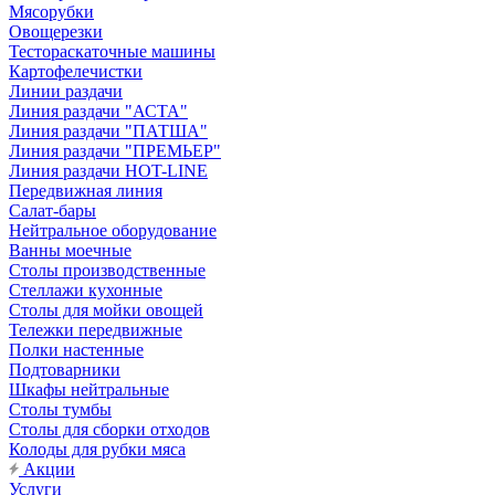
Мясорубки
Овощерезки
Тестораскаточные машины
Картофелечистки
Линии раздачи
Линия раздачи "АСТА"
Линия раздачи "ПАТША"
Линия раздачи "ПРЕМЬЕР"
Линия раздачи HOT-LINE
Передвижная линия
Салат-бары
Нейтральное оборудование
Ванны моечные
Столы производственные
Стеллажи кухонные
Столы для мойки овощей
Тележки передвижные
Полки настенные
Подтоварники
Шкафы нейтральные
Столы тумбы
Столы для сборки отходов
Колоды для рубки мяса
Акции
Услуги