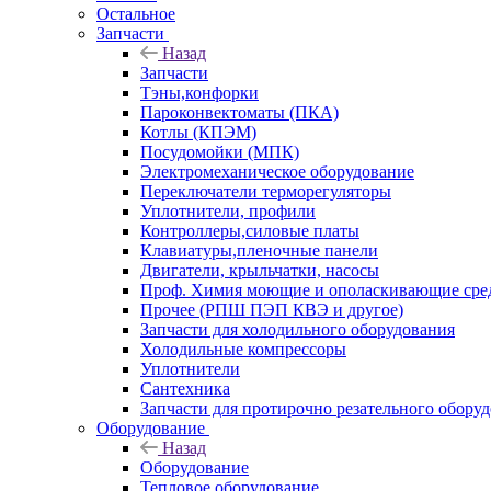
Остальное
Запчасти
Назад
Запчасти
Тэны,конфорки
Пароконвектоматы (ПКА)
Котлы (КПЭМ)
Посудомойки (МПК)
Электромеханическое оборудование
Переключатели терморегуляторы
Уплотнители, профили
Контроллеры,силовые платы
Клавиатуры,пленочные панели
Двигатели, крыльчатки, насосы
Проф. Химия моющие и ополаскивающие средс
Прочее (РПШ ПЭП КВЭ и другое)
Запчасти для холодильного оборудования
Холодильные компрессоры
Уплотнители
Сантехника
Запчасти для протирочно резательного обору
Оборудование
Назад
Оборудование
Тепловое оборудование