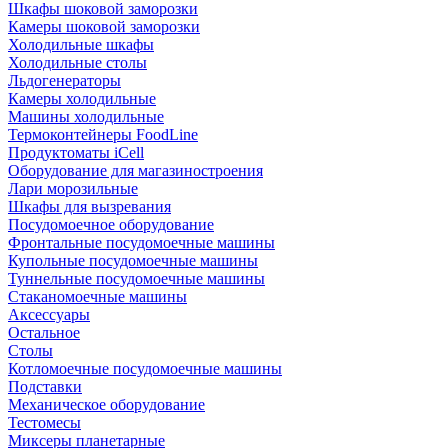
Шкафы шоковой заморозки
Камеры шоковой заморозки
Холодильные шкафы
Холодильные столы
Льдогенераторы
Камеры холодильные
Машины холодильные
Термоконтейнеры FoodLine
Продуктоматы iCell
Оборудование для магазиностроения
Лари морозильные
Шкафы для вызревания
Посудомоечное оборудование
Фронтальные посудомоечные машины
Купольные посудомоечные машины
Туннельные посудомоечные машины
Стаканомоечные машины
Аксессуары
Остальное
Столы
Котломоечные посудомоечные машины
Подставки
Механическое оборудование
Тестомесы
Миксеры планетарные