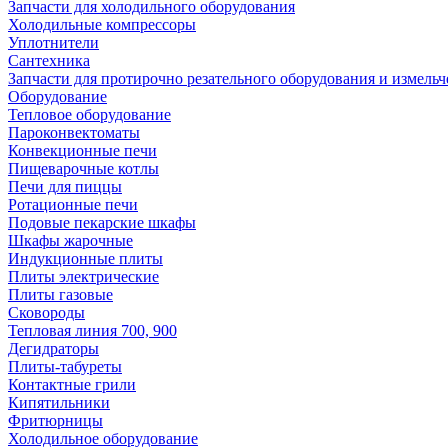
Запчасти для холодильного оборудования
Холодильные компрессоры
Уплотнители
Сантехника
Запчасти для протирочно резательного оборудования и измель
Оборудование
Тепловое оборудование
Пароконвектоматы
Конвекционные печи
Пищеварочные котлы
Печи для пиццы
Ротационные печи
Подовые пекарские шкафы
Шкафы жарочные
Индукционные плиты
Плиты электрические
Плиты газовые
Сковороды
Тепловая линия 700, 900
Дегидраторы
Плиты-табуреты
Контактные грили
Кипятильники
Фритюрницы
Холодильное оборудование