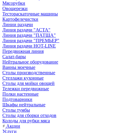
Мясорубки
Овощерезки
Тестораскаточные машины
Картофелечистки
Линии раздачи
Линия раздачи "АСТА"
Линия раздачи "ПАТША"
Линия раздачи "ПРЕМЬЕР"
Линия раздачи HOT-LINE
Передвижная линия
Салат-бары
Нейтральное оборудование
Ванны моечные
Столы производственные
Стеллажи кухонные
Столы для мойки овощей
Тележки передвижные
Полки настенные
Подтоварники
Шкафы нейтральные
Столы тумбы
Столы для сборки отходов
Колоды для рубки мяса
Акции
Услуги