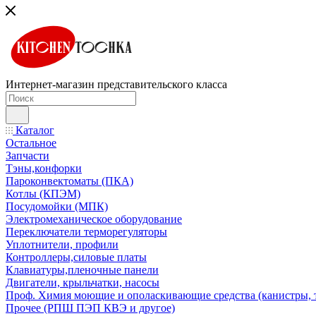
Интернет-магазин представительского класса
Каталог
Остальное
Запчасти
Тэны,конфорки
Пароконвектоматы (ПКА)
Котлы (КПЭМ)
Посудомойки (МПК)
Электромеханическое оборудование
Переключатели терморегуляторы
Уплотнители, профили
Контроллеры,силовые платы
Клавиатуры,пленочные панели
Двигатели, крыльчатки, насосы
Проф. Химия моющие и ополаскивающие средства (канистры, 
Прочее (РПШ ПЭП КВЭ и другое)