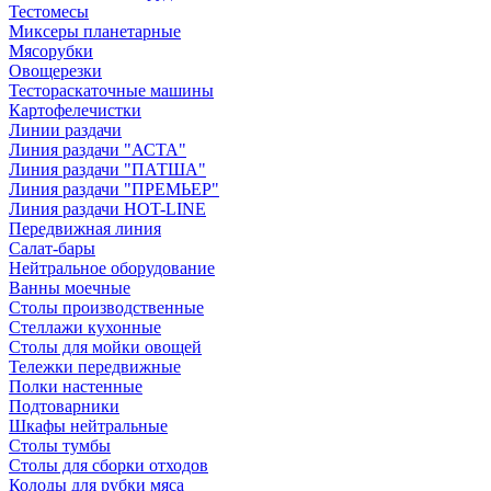
Тестомесы
Миксеры планетарные
Мясорубки
Овощерезки
Тестораскаточные машины
Картофелечистки
Линии раздачи
Линия раздачи "АСТА"
Линия раздачи "ПАТША"
Линия раздачи "ПРЕМЬЕР"
Линия раздачи HOT-LINE
Передвижная линия
Салат-бары
Нейтральное оборудование
Ванны моечные
Столы производственные
Стеллажи кухонные
Столы для мойки овощей
Тележки передвижные
Полки настенные
Подтоварники
Шкафы нейтральные
Столы тумбы
Столы для сборки отходов
Колоды для рубки мяса