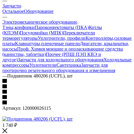
—
Запчасти
Остальное
Оборудование
—
Электромеханическое оборудование
Тэны,конфорки
Пароконвектоматы (ПКА)
Котлы
(КПЭМ)
Посудомойки (МПК)
Переключатели
терморегуляторы
Уплотнители, профили
Контроллеры,силовые
платы
Клавиатуры,пленочные панели
Двигатели, крыльчатки,
насосы
Проф. Химия моющие и ополаскивающие средства
(канистры, таблетки)
Прочее (РПШ ПЭП КВЭ и
другое)
Запчасти для холодильного оборудования
Холодильные
компрессоры
Уплотнители
Сантехника
Запчасти для
протирочно резательного оборудования и измельчения
—
Подшипник 480206 (UCFL), шт
Артикул:
120000026115
1 740
₽