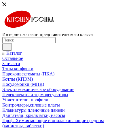
Интернет-магазин представительского класса
Каталог
Остальное
Запчасти
Тэны,конфорки
Пароконвектоматы (ПКА)
Котлы (КПЭМ)
Посудомойки (МПК)
Электромеханическое оборудование
Переключатели терморегуляторы
Уплотнители, профили
Контроллеры,силовые платы
Клавиатуры,пленочные панели
Двигатели, крыльчатки, насосы
Проф. Химия моющие и ополаскивающие средства
(канистры, таблетки)