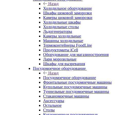
Назад
Холодильное оборудование
Шкафы шоковой заморозки
Камеры шоковой заморозки
Холодильные шкафы
Холодильные столы
Льдогенераторы
Камеры холодильные
Машины холодильные
Термоконтейнеры FoodLine
Продуктоматы iCell
Оборудование для магазиностроения
Лари морозильные
Шкафы для вызревания
Посудомоечное оборудование
Назад
Посудомоечное оборудование
Фронтальные посудомоечные машины
Купольные посудомоечные машины
Туннельные посудомоечные машины
Стаканомоечные машины
Аксессуары
Остальное
Столы
Котломоечные посудомоечные