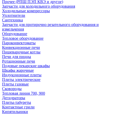
Прочее (РПШ ПЭП КВЭ и другое)
Запчасти для холодильного оборудования
Холодильные компрессоры
Уплотнители
Сантехника
Запчасти для протирочно резательного оборудования и
измельчения
Оборудование
Тепловое оборудование
Пароконвектоматы
Конвекционные печи
Пищеварочные котлы
Печи для пиццы
Ротационные печи
Подовые пекарские шкафы
Шкафы жарочные
Индукционные плиты
Плиты электрические
Плиты газовые
Сковороды
Тепловая линия 700, 900
Дегидраторы
Плиты-табуреты
Контактные грили
Кипятильники