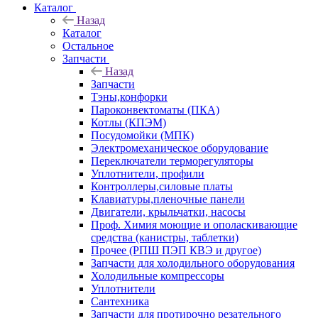
Каталог
Назад
Каталог
Остальное
Запчасти
Назад
Запчасти
Тэны,конфорки
Пароконвектоматы (ПКА)
Котлы (КПЭМ)
Посудомойки (МПК)
Электромеханическое оборудование
Переключатели терморегуляторы
Уплотнители, профили
Контроллеры,силовые платы
Клавиатуры,пленочные панели
Двигатели, крыльчатки, насосы
Проф. Химия моющие и ополаскивающие
средства (канистры, таблетки)
Прочее (РПШ ПЭП КВЭ и другое)
Запчасти для холодильного оборудования
Холодильные компрессоры
Уплотнители
Сантехника
Запчасти для протирочно резательного