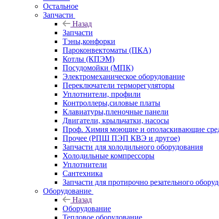
Остальное
Запчасти
Назад
Запчасти
Тэны,конфорки
Пароконвектоматы (ПКА)
Котлы (КПЭМ)
Посудомойки (МПК)
Электромеханическое оборудование
Переключатели терморегуляторы
Уплотнители, профили
Контроллеры,силовые платы
Клавиатуры,пленочные панели
Двигатели, крыльчатки, насосы
Проф. Химия моющие и ополаскивающие средс
Прочее (РПШ ПЭП КВЭ и другое)
Запчасти для холодильного оборудования
Холодильные компрессоры
Уплотнители
Сантехника
Запчасти для протирочно резательного обору
Оборудование
Назад
Оборудование
Тепловое оборудование