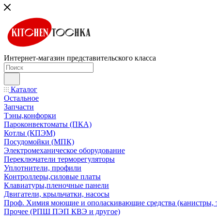
Интернет-магазин представительского класса
Каталог
Остальное
Запчасти
Тэны,конфорки
Пароконвектоматы (ПКА)
Котлы (КПЭМ)
Посудомойки (МПК)
Электромеханическое оборудование
Переключатели терморегуляторы
Уплотнители, профили
Контроллеры,силовые платы
Клавиатуры,пленочные панели
Двигатели, крыльчатки, насосы
Проф. Химия моющие и ополаскивающие средства (канистры, 
Прочее (РПШ ПЭП КВЭ и другое)