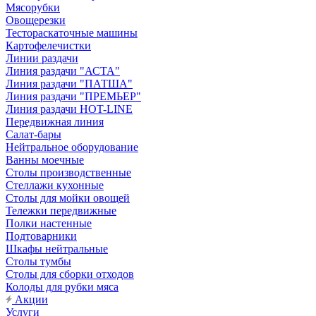
Мясорубки
Овощерезки
Тестораскаточные машины
Картофелечистки
Линии раздачи
Линия раздачи "АСТА"
Линия раздачи "ПАТША"
Линия раздачи "ПРЕМЬЕР"
Линия раздачи HOT-LINE
Передвижная линия
Салат-бары
Нейтральное оборудование
Ванны моечные
Столы производственные
Стеллажи кухонные
Столы для мойки овощей
Тележки передвижные
Полки настенные
Подтоварники
Шкафы нейтральные
Столы тумбы
Столы для сборки отходов
Колоды для рубки мяса
Акции
Услуги