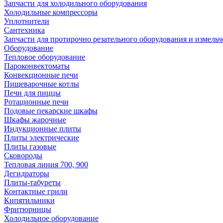
Запчасти для холодильного оборудования
Холодильные компрессоры
Уплотнители
Сантехника
Запчасти для протирочно резательного оборудования и измель
Оборудование
Тепловое оборудование
Пароконвектоматы
Конвекционные печи
Пищеварочные котлы
Печи для пиццы
Ротационные печи
Подовые пекарские шкафы
Шкафы жарочные
Индукционные плиты
Плиты электрические
Плиты газовые
Сковороды
Тепловая линия 700, 900
Дегидраторы
Плиты-табуреты
Контактные грили
Кипятильники
Фритюрницы
Холодильное оборудование