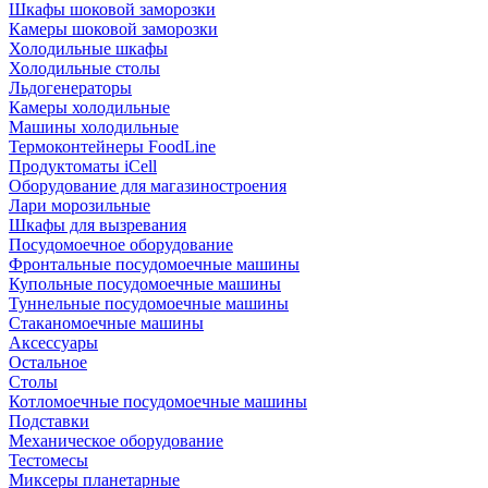
Шкафы шоковой заморозки
Камеры шоковой заморозки
Холодильные шкафы
Холодильные столы
Льдогенераторы
Камеры холодильные
Машины холодильные
Термоконтейнеры FoodLine
Продуктоматы iCell
Оборудование для магазиностроения
Лари морозильные
Шкафы для вызревания
Посудомоечное оборудование
Фронтальные посудомоечные машины
Купольные посудомоечные машины
Туннельные посудомоечные машины
Стаканомоечные машины
Аксессуары
Остальное
Столы
Котломоечные посудомоечные машины
Подставки
Механическое оборудование
Тестомесы
Миксеры планетарные