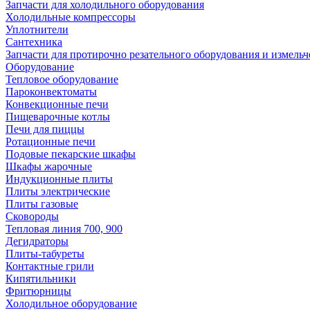
Запчасти для холодильного оборудования
Холодильные компрессоры
Уплотнители
Сантехника
Запчасти для протирочно резательного оборудования и измель
Оборудование
Тепловое оборудование
Пароконвектоматы
Конвекционные печи
Пищеварочные котлы
Печи для пиццы
Ротационные печи
Подовые пекарские шкафы
Шкафы жарочные
Индукционные плиты
Плиты электрические
Плиты газовые
Сковороды
Тепловая линия 700, 900
Дегидраторы
Плиты-табуреты
Контактные грили
Кипятильники
Фритюрницы
Холодильное оборудование