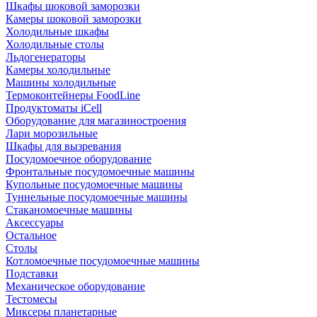
Шкафы шоковой заморозки
Камеры шоковой заморозки
Холодильные шкафы
Холодильные столы
Льдогенераторы
Камеры холодильные
Машины холодильные
Термоконтейнеры FoodLine
Продуктоматы iCell
Оборудование для магазиностроения
Лари морозильные
Шкафы для вызревания
Посудомоечное оборудование
Фронтальные посудомоечные машины
Купольные посудомоечные машины
Туннельные посудомоечные машины
Стаканомоечные машины
Аксессуары
Остальное
Столы
Котломоечные посудомоечные машины
Подставки
Механическое оборудование
Тестомесы
Миксеры планетарные