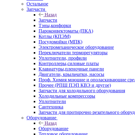
Остальное
Запчасти
Назад
Запчасти
Тэны,конфорки
Пароконвектоматы (ПКА)
Котлы (КПЭМ)
Посудомойки (МПК)
Электромеханическое оборудование
Переключатели терморегуляторы
Уплотнители, профили
Контроллеры,силовые платы
Клавиатуры,пленочные панели
Двигатели, крыльчатки, насосы
Проф. Химия моющие и ополаскивающие средс
Прочее (РПШ ПЭП КВЭ и другое)
Запчасти для холодильного оборудования
Холодильные компрессоры
Уплотнители
Сантехника
Запчасти для протирочно резательного обору
Оборудование
Назад
Оборудование
Тепловое оборудование