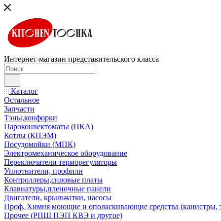
Интернет-магазин представительского класса
Каталог
Остальное
Запчасти
Тэны,конфорки
Пароконвектоматы (ПКА)
Котлы (КПЭМ)
Посудомойки (МПК)
Электромеханическое оборудование
Переключатели терморегуляторы
Уплотнители, профили
Контроллеры,силовые платы
Клавиатуры,пленочные панели
Двигатели, крыльчатки, насосы
Проф. Химия моющие и ополаскивающие средства (канистры, 
Прочее (РПШ ПЭП КВЭ и другое)