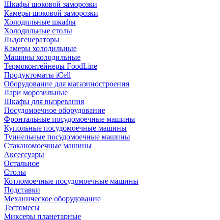
Шкафы шоковой заморозки
Камеры шоковой заморозки
Холодильные шкафы
Холодильные столы
Льдогенераторы
Камеры холодильные
Машины холодильные
Термоконтейнеры FoodLine
Продуктоматы iCell
Оборудование для магазиностроения
Лари морозильные
Шкафы для вызревания
Посудомоечное оборудование
Фронтальные посудомоечные машины
Купольные посудомоечные машины
Туннельные посудомоечные машины
Стаканомоечные машины
Аксессуары
Остальное
Столы
Котломоечные посудомоечные машины
Подставки
Механическое оборудование
Тестомесы
Миксеры планетарные