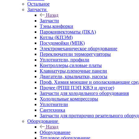
Остальное
Запчасти
Назад
Запчасти
Тэны,конфорки
Пароконвектоматы (ПКА)
Котлы (КПЭМ)
Посудомойки (МПК)
Электромеханическое оборудование
Переключатели терморегуляторы
Уплотнители, профили
Контроллеры,силовые платы
Клавиатуры,пленочные панели
Двигатели, крыльчатки, насосы
Проф. Химия моющие и ополаскивающие средс
Прочее (РПШ ПЭП КВЭ и другое)
Запчасти для холодильного оборудования
Холодильные компрессоры
Уплотнители
Сантехника
Запчасти для протирочно резательного обору
Оборудование
Назад
Оборудование
Тепловое оборудование