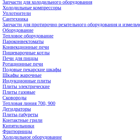
Запчасти для холодильного оборудования
Холодильные компрессоры
Уплотнители
Сантехника
Запчасти для протирочно резательного оборудования и измель
Оборудование
Тепловое оборудование
Пароконвектоматы
Конвекционные печи
Пищеварочные котлы
Печи для пиццы
Ротационные печи
Подовые пекарские шкафы
Шкафы жарочные
Индукционные плиты
Плиты электрические
Плиты газовые
Сковороды
Тепловая линия 700, 900
Дегидраторы
Плиты-табуреты
Контактные грили
Кипятильники
Фритюрницы
Холодильное оборудование