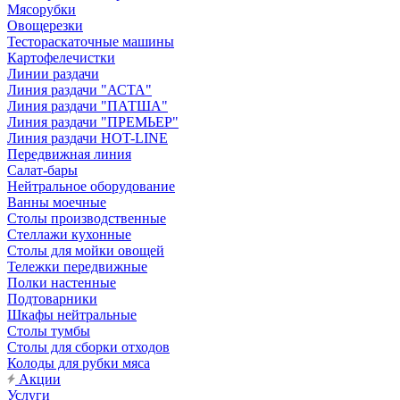
Мясорубки
Овощерезки
Тестораскаточные машины
Картофелечистки
Линии раздачи
Линия раздачи "АСТА"
Линия раздачи "ПАТША"
Линия раздачи "ПРЕМЬЕР"
Линия раздачи HOT-LINE
Передвижная линия
Салат-бары
Нейтральное оборудование
Ванны моечные
Столы производственные
Стеллажи кухонные
Столы для мойки овощей
Тележки передвижные
Полки настенные
Подтоварники
Шкафы нейтральные
Столы тумбы
Столы для сборки отходов
Колоды для рубки мяса
Акции
Услуги