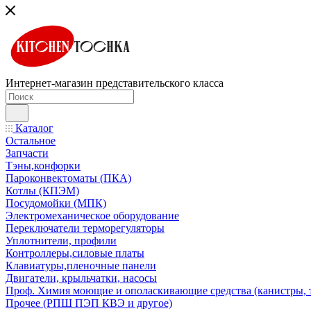
Интернет-магазин представительского класса
Каталог
Остальное
Запчасти
Тэны,конфорки
Пароконвектоматы (ПКА)
Котлы (КПЭМ)
Посудомойки (МПК)
Электромеханическое оборудование
Переключатели терморегуляторы
Уплотнители, профили
Контроллеры,силовые платы
Клавиатуры,пленочные панели
Двигатели, крыльчатки, насосы
Проф. Химия моющие и ополаскивающие средства (канистры, 
Прочее (РПШ ПЭП КВЭ и другое)