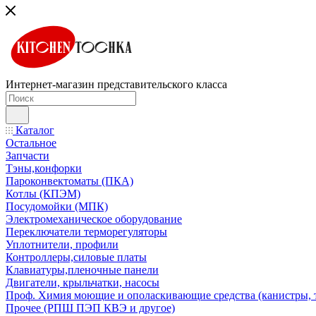
Интернет-магазин представительского класса
Каталог
Остальное
Запчасти
Тэны,конфорки
Пароконвектоматы (ПКА)
Котлы (КПЭМ)
Посудомойки (МПК)
Электромеханическое оборудование
Переключатели терморегуляторы
Уплотнители, профили
Контроллеры,силовые платы
Клавиатуры,пленочные панели
Двигатели, крыльчатки, насосы
Проф. Химия моющие и ополаскивающие средства (канистры, 
Прочее (РПШ ПЭП КВЭ и другое)