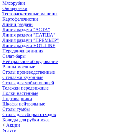
Мясорубки
Овощерезки
Тестораскаточные машины
Картофелечистки
Линии раздачи
Линия раздачи "АСТА"
Линия раздачи "ПАТША"
Линия раздачи "ПРЕМЬЕР"
Линия раздачи HOT-LINE
Передвижная линия
Салат-бары
Нейтральное оборудование
Ванны моечные
Столы производственные
Стеллажи кухонные
Столы для мойки овощей
Тележки передвижные
Полки настенные
Подтоварники
Шкафы нейтральные
Столы тумбы
Столы для сборки отходов
Колоды для рубки мяса
Акции
Услуги