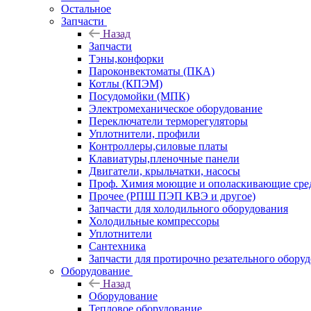
Остальное
Запчасти
Назад
Запчасти
Тэны,конфорки
Пароконвектоматы (ПКА)
Котлы (КПЭМ)
Посудомойки (МПК)
Электромеханическое оборудование
Переключатели терморегуляторы
Уплотнители, профили
Контроллеры,силовые платы
Клавиатуры,пленочные панели
Двигатели, крыльчатки, насосы
Проф. Химия моющие и ополаскивающие средс
Прочее (РПШ ПЭП КВЭ и другое)
Запчасти для холодильного оборудования
Холодильные компрессоры
Уплотнители
Сантехника
Запчасти для протирочно резательного обору
Оборудование
Назад
Оборудование
Тепловое оборудование