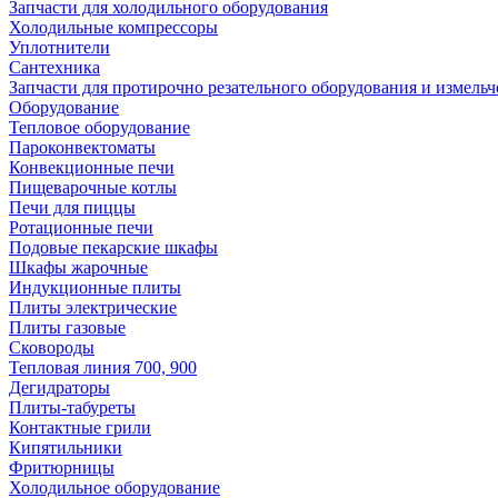
Запчасти для холодильного оборудования
Холодильные компрессоры
Уплотнители
Сантехника
Запчасти для протирочно резательного оборудования и измель
Оборудование
Тепловое оборудование
Пароконвектоматы
Конвекционные печи
Пищеварочные котлы
Печи для пиццы
Ротационные печи
Подовые пекарские шкафы
Шкафы жарочные
Индукционные плиты
Плиты электрические
Плиты газовые
Сковороды
Тепловая линия 700, 900
Дегидраторы
Плиты-табуреты
Контактные грили
Кипятильники
Фритюрницы
Холодильное оборудование