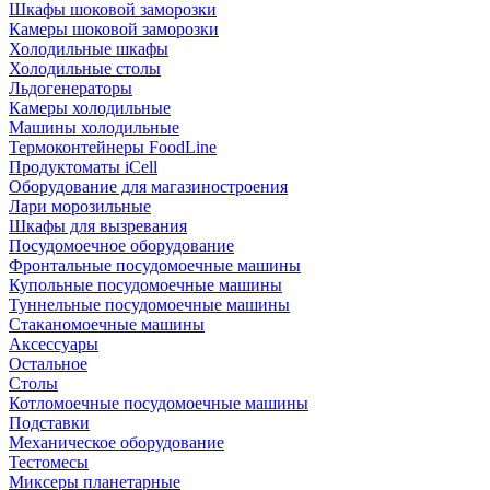
Шкафы шоковой заморозки
Камеры шоковой заморозки
Холодильные шкафы
Холодильные столы
Льдогенераторы
Камеры холодильные
Машины холодильные
Термоконтейнеры FoodLine
Продуктоматы iCell
Оборудование для магазиностроения
Лари морозильные
Шкафы для вызревания
Посудомоечное оборудование
Фронтальные посудомоечные машины
Купольные посудомоечные машины
Туннельные посудомоечные машины
Стаканомоечные машины
Аксессуары
Остальное
Столы
Котломоечные посудомоечные машины
Подставки
Механическое оборудование
Тестомесы
Миксеры планетарные