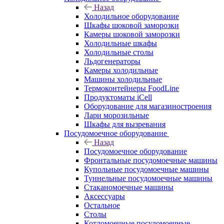
Назад
Холодильное оборудование
Шкафы шоковой заморозки
Камеры шоковой заморозки
Холодильные шкафы
Холодильные столы
Льдогенераторы
Камеры холодильные
Машины холодильные
Термоконтейнеры FoodLine
Продуктоматы iCell
Оборудование для магазиностроения
Лари морозильные
Шкафы для вызревания
Посудомоечное оборудование
Назад
Посудомоечное оборудование
Фронтальные посудомоечные машины
Купольные посудомоечные машины
Туннельные посудомоечные машины
Стаканомоечные машины
Аксессуары
Остальное
Столы
Котломоечные посудомоечные