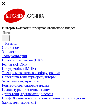
Интернет-магазин представительского класса
Каталог
Остальное
Запчасти
Тэны,конфорки
Пароконвектоматы (ПКА)
Котлы (КПЭМ)
Посудомойки (МПК)
Электромеханическое оборудование
Переключатели терморегуляторы
Уплотнители, профили
Контроллеры,силовые платы
Клавиатуры,пленочные панели
Двигатели, крыльчатки, насосы
Проф. Химия моющие и ополаскивающие средства
(канистры, таблетки)