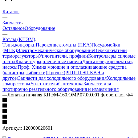
Каталог
—
Запчасти
Остальное
Оборудование
—
Котлы (КПЭМ)
Тэны,конфорки
Пароконвектоматы (ПКА)
Посудомойки
(МПК)
Электромеханическое оборудование
Переключатели
терморегуляторы
Уплотнители, профили
Контроллеры,силовые
платы
Клавиатуры,пленочные панели
Двигатели, крыльчатки,
насосы
Проф. Химия моющие и ополаскивающие средства
(канистры, таблетки)
Прочее (РПШ ПЭП КВЭ и
другое)
Запчасти для холодильного оборудования
Холодильные
компрессоры
Уплотнители
Сантехника
Запчасти для
протирочно резательного оборудования и измельчения
—
Лопатка нижняя КПЭМ-160.ОМР.07.00.001 фторопласт Ф4
Артикул:
120000020601