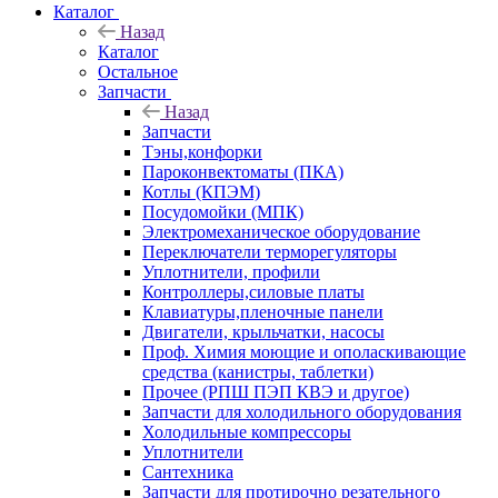
Каталог
Назад
Каталог
Остальное
Запчасти
Назад
Запчасти
Тэны,конфорки
Пароконвектоматы (ПКА)
Котлы (КПЭМ)
Посудомойки (МПК)
Электромеханическое оборудование
Переключатели терморегуляторы
Уплотнители, профили
Контроллеры,силовые платы
Клавиатуры,пленочные панели
Двигатели, крыльчатки, насосы
Проф. Химия моющие и ополаскивающие
средства (канистры, таблетки)
Прочее (РПШ ПЭП КВЭ и другое)
Запчасти для холодильного оборудования
Холодильные компрессоры
Уплотнители
Сантехника
Запчасти для протирочно резательного