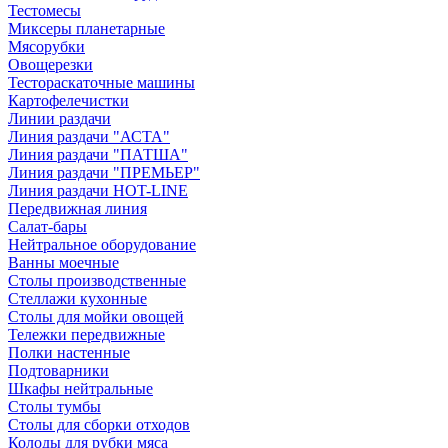
Тестомесы
Миксеры планетарные
Мясорубки
Овощерезки
Тестораскаточные машины
Картофелечистки
Линии раздачи
Линия раздачи "АСТА"
Линия раздачи "ПАТША"
Линия раздачи "ПРЕМЬЕР"
Линия раздачи HOT-LINE
Передвижная линия
Салат-бары
Нейтральное оборудование
Ванны моечные
Столы производственные
Стеллажи кухонные
Столы для мойки овощей
Тележки передвижные
Полки настенные
Подтоварники
Шкафы нейтральные
Столы тумбы
Столы для сборки отходов
Колоды для рубки мяса