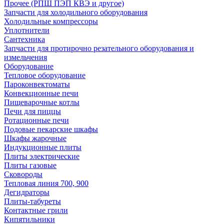
Прочее (РПШ ПЭП КВЭ и другое)
Запчасти для холодильного оборудования
Холодильные компрессоры
Уплотнители
Сантехника
Запчасти для протирочно резательного оборудования и
измельчения
Оборудование
Тепловое оборудование
Пароконвектоматы
Конвекционные печи
Пищеварочные котлы
Печи для пиццы
Ротационные печи
Подовые пекарские шкафы
Шкафы жарочные
Индукционные плиты
Плиты электрические
Плиты газовые
Сковороды
Тепловая линия 700, 900
Дегидраторы
Плиты-табуреты
Контактные грили
Кипятильники